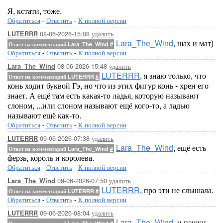
Я, кстати, тоже.
Обратиться
-
Ответить
-
К полной версии
08-06-2026-15:08
удалить
LUTERRR
Lara_The_Wind
, шах и мат)
Ответ на комментарий Lara_The_Wind
#
Обратиться
-
Ответить
-
К полной версии
08-06-2026-15:48
удалить
Lara_The_Wind
LUTERRR
, я знаю только, что
Ответ на комментарий LUTERRR
#
конь ходит буквой Гэ, но что из этих фигур конь - хрен его
знает. А ещё там есть какая-то ладья, которую называют
слоном, ...или слоном называют ещё кого-то, а ладью
называют ещё как-то.
Обратиться
-
Ответить
-
К полной версии
09-06-2026-07:38
удалить
LUTERRR
Lara_The_Wind
, ещё есть
Ответ на комментарий Lara_The_Wind
#
ферзь, король и королева.
Обратиться
-
Ответить
-
К полной версии
09-06-2026-07:50
удалить
Lara_The_Wind
LUTERRR
, про эти не слышала.
Ответ на комментарий LUTERRR
#
Обратиться
-
Ответить
-
К полной версии
09-06-2026-08:04
удалить
LUTERRR
Lara_The_Wind
, и пешки