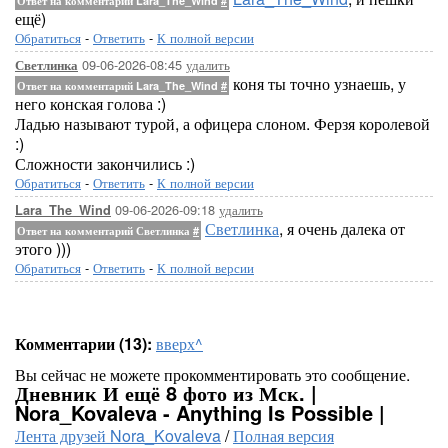
Ответ на комментарий Lara_The_Wind
#
ещё)
Обратиться
-
Ответить
-
К полной версии
09-06-2026-08:45
удалить
Светлинка
коня ты точно узнаешь, у
Ответ на комментарий Lara_The_Wind
#
него конская голова :)
Ладью называют турой, а офицера слоном. Ферзя королевой
:)
Сложности закончились :)
Обратиться
-
Ответить
-
К полной версии
09-06-2026-09:18
удалить
Lara_The_Wind
Светлинка
, я очень далека от
Ответ на комментарий Светлинка
#
этого )))
Обратиться
-
Ответить
-
К полной версии
Комментарии (13):
вверх^
Вы сейчас не можете прокомментировать это сообщение.
Дневник И ещё 8 фото из Мск. |
Nora_Kovaleva - Anything Is Possible |
Лента друзей Nora_Kovaleva
/
Полная версия