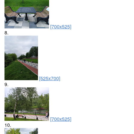
[700x525]
8.
[525x700]
9.
[700x525]
10.