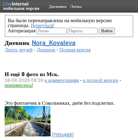
Live
Internet
Дневники
Личка
мобильная версия
Вы были перенаправлены на мобильную версию
страницы.
Вернуться!
Авторизация
Дневник
Nora_Kovaleva
Лента друзей
-
Дневник
-
Полная версия
И ещё 8 фото из Мск.
08-06-2026 08:39
к комментариям
-
к полной версии
-
понравилось!
Это фонтанчик в Сокольниках, днём без подсветки.
[700x466]