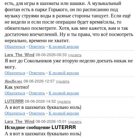
есть, для игры в шахматы или шашки. А музыкальный
фонтан есть в парке Горького, он по расписанию под
музыку струями воды в разные стороны танцует. Если ещё
не видели и если после операции будет время/силы, то
обязательно посмотрите. Хотя, как мне кажется, вам и так
достаточно впечатлений. Ну и ты права, что всё посмотреть
нереально, времени не хватит.
Обратиться
-
Ответить
-
К полной версии
08-06-2026-09:33
удалить
Lara_The_Wind
Я вот до Сокольников уже вторую неделю доехать никак не
могу.
Обратиться
-
Ответить
-
К полной версии
08-06-2026-12:57
удалить
ЯраВелес
Как уютно!
Обратиться
-
Ответить
-
К полной версии
08-06-2026-14:52
удалить
LUTERRR
А я вот в шахматах буквально ноль)
Обратиться
-
Ответить
-
К полной версии
08-06-2026-15:01
удалить
Lara_The_Wind
Исходное сообщение LUTERRR
А я вот в шахматах буквально ноль)