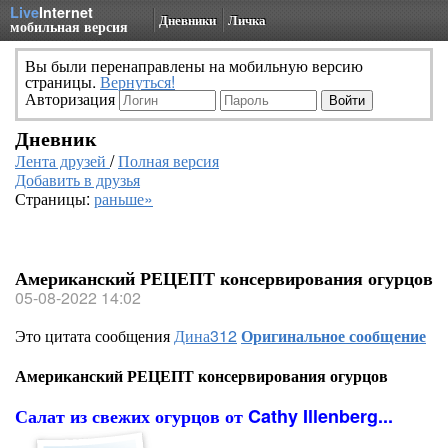
Live
Internet
Дневники
Личка
мобильная версия
Вы были перенаправлены на мобильную версию
страницы.
Вернуться!
Авторизация
Дневник
Лента друзей
/
Полная версия
Добавить в друзья
Страницы:
раньше»
Американский РЕЦЕПТ консервирования огурцов
05-08-2022 14:02
Это цитата сообщения
Дина312
Оригинальное сообщение
Американский РЕЦЕПТ консервирования огурцов
Салат из свежих огурцов от Cathy Illenberg...