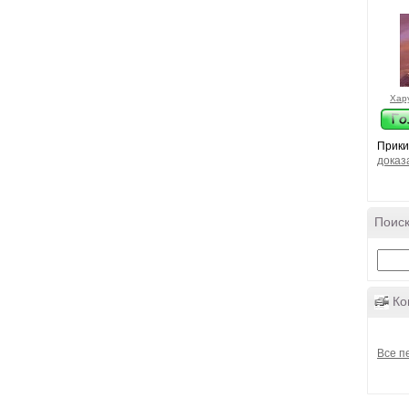
Хар
Прики
доказ
Поиск
Ко
Все п