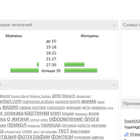
ория читателей
-
Схемы 
Мужчины
Женщины
до 15:
15-18:
18-21:
21-27:
27-35:
больше 35:
и
-
amv
bleach
враля
Kerem Beyit
Mylene Farmer
deviantart
аниме
antart.com
mahmood al khaja
vampire knight
аями
Прилож
видео
гарри поттер
гороскоп
девушки
дети
драконы
а
еда
картинки
и зодиака
клип
кошки
море
машины
о жизни
оформление блога
ыка
отпуск
офис
ТоррНАД
прикол
природа
ажи
пятница
работа
реклама
приколы
ТоррНАДО 
тест
ка
фантазии
стихи
скульптура
тату
татуировки
Откр
тазия
фотографии
фэнтези
цветы
художник