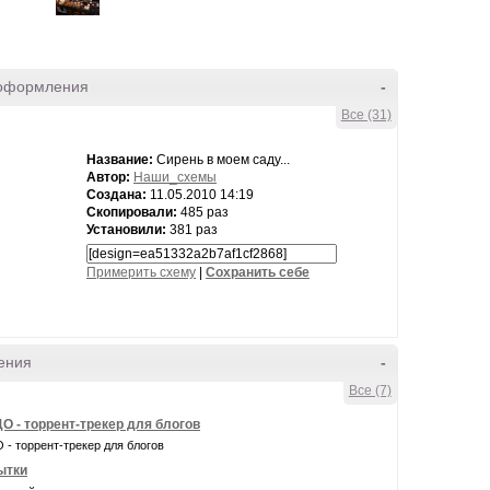
оформления
-
Все (31)
Название:
Сирень в моем саду...
Автор:
Наши_схемы
Создана:
11.05.2010 14:19
Скопировали:
485 раз
Установили:
381 раз
Примерить схему
|
Cохранить себе
ения
-
Все (7)
О - торрент-трекер для блогов
- торрент-трекер для блогов
ытки