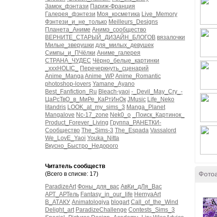
Замок_фэнтази
Париж-Франция
Галерея_фэнтези
Моя_косметика
Live_Memory
Фэнтези_и_не_только
Meilleurs_Designs
Планета_Аниме
Анимэ_сообщество
ВЕРНИТЕ_СТАРЫЙ_ДИЗАЙН_БЛОГОВ
вязалочки
Милые_зверушки
для_милых_девушек
Симпы_и_ПЧёлки
Аниме_галерея
СТРАНА_ЧУДЕС
Чёрно_белые_картинки
_xxxHOLIC_
Перечеркнуть_сценарий
Anime_Manga
Anime_WP
Anime_Romantic
photoshop-lovers
Yamane_Ayano
Best_Fanfiction_Ru
Bleach-yaoi
-_Devil_May_Cry_-
ЦаРсТвО_в_МиРе_КаРтИнОк
JMusic
Life_Neko
litandris
LOOK_at_my_sims_3
Manga_Planet
Mangalove
Nc-17_zone
Nek0_o
_Поиск_Картинок_
Product_Forever_Living
Группа_РАНЕТКИ-
Сообщество
The_Sims-3
The_Espada
Vassalord
We_LovE_Yaoi
Youka_Nitta
Вкусно_Быстро_Недорого
Читатель сообществ
Фото
(Всего в списке: 17)
ParadizeArt
Фоны_для_вас
АвКи_дЛя_Вас
АРТ_АРТель
Fantasy_in_our_life
HernyaArt
В_АТАКУ
Animatologiya
blogart
Call_of_the_Wind
Delight_art
ParadizeChallenge
Contests_Sims_3