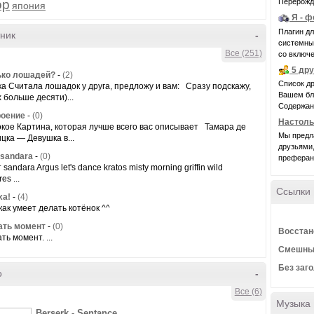
Перерожде
ор
япония
Я - 
Плагин д
ник
-
системные 
Все (251)
со включе
5 др
ько лошадей?
-
(2)
Список др
ка Считала лошадок у друга, предложу и вам: Сразу подскажу,
Вашем бло
 больше десяти)...
Содержани
роение
-
(0)
Настоль
кое Картина, которая лучше всего вас описывает Тамара де
Мы предл
цка — Девушка в...
друзьями,
f sandara
-
(0)
преферанс
 sandara Argus let's dance kratos misty morning griffin wild
es ...
Ссылки
ха!
-
(4)
как умеет делать котёнок ^^
ать момент
-
(0)
Восстан
ь момент. ...
Смешные
Без заг
о
-
Все (6)
Музыка
Berserk - Sentance