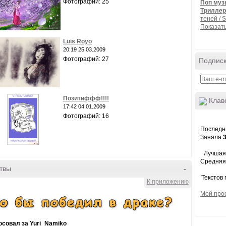
Фотографий: 25
Поп муз
Триллер
теней / 
Показать
Luis Royo
20:19 25.03.2009
Фотографий: 27
Подписк
Позитиффф!!!!
Клав
17:42 04.01.2009
Фотографий: 16
Последни
Заняла
Лучшая
Средняя
твы
-
Текстов
К приложению
Мой про
осовал за Yuri_Namiko