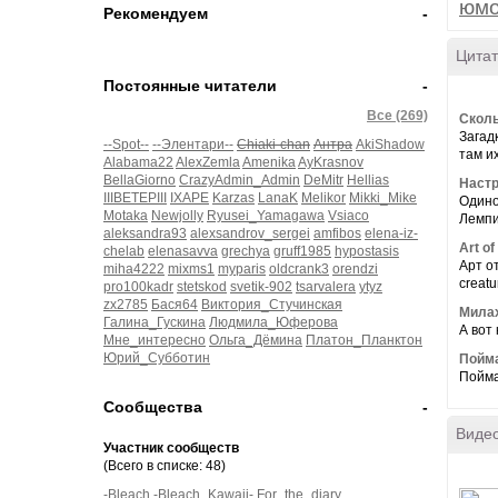
юм
Рекомендуем
-
Цитат
Постоянные читатели
-
Все (269)
Скол
Загад
--Spot--
--Элентари--
Chiaki-chan
Антра
AkiShadow
там их
Alabama22
AlexZemla
Amenika
AyKrasnov
BellaGiorno
CrazyAdmin_Admin
DeMitr
Hellias
Наст
IIIBETEPIII
IXAPE
Karzas
LanaK
Melikor
Mikki_Mike
Одино
Motaka
Newjolly
Ryusei_Yamagawa
Vsiaco
Лемпи
aleksandra93
alexsandrov_sergei
amfibos
elena-iz-
Art o
chelab
elenasavva
grechya
gruff1985
hypostasis
Арт от
miha4222
mixms1
myparis
oldcrank3
orendzi
creatur
pro100kadr
stetskod
svetik-902
tsarvalera
ytyz
zx2785
Бася64
Виктория_Стучинская
Мила
Галина_Гускина
Людмила_Юферова
А вот 
Мне_интересно
Ольга_Дёмина
Платон_Планктон
Юрий_Субботин
Пойм
Поймат
Сообщества
-
Виде
Участник сообществ
(Всего в списке: 48)
-Bleach
-Bleach_Kawaii-
For_the_diary