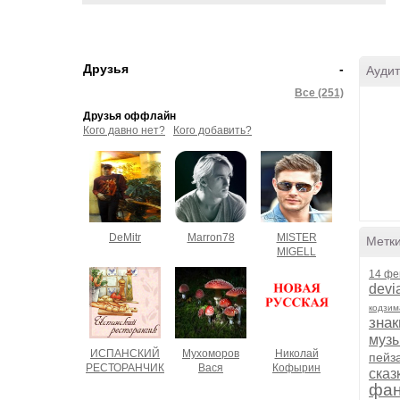
Друзья
-
Аудит
Все (251)
Друзья оффлайн
Кого давно нет?
Кого добавить?
DeMitr
Marron78
MISTER
Метк
MIGELL
14 фе
devi
кодзим
знак
муз
ИСПАНСКИЙ
Мухоморов
Николай
пейз
РЕСТОРАНЧИК
Вася
Кофырин
сказ
фан