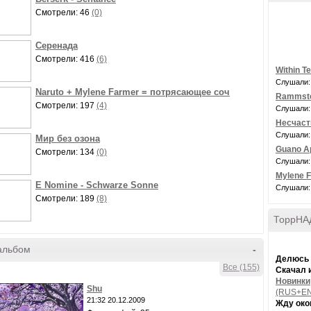
Смотрели: 46
(0)
Серенада
Смотрели: 416
(6)
Within Te
Слушали:
Naruto + Mylene Farmer = потрясающее соч
Rammstei
Смотрели: 197
(4)
Слушали:
Несчаст
Слушали:
Мир без озона
Guano Ap
Смотрели: 134
(0)
Слушали:
Mylene F
E Nomine - Schwarze Sonne
Слушали:
Смотрели: 189
(8)
ТоррНАД
альбом
-
Делюсь
Все (155)
Скачал 
Новинки
Shu
(RUS+EN
21:32 20.12.2009
Жду око