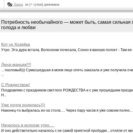
Авось
из (+ сутки) дневников
Потребность необычайного — может быть, самая сильная п
голода и любви
Кот vs Хозяйка
Утро. Эта дура встала, Волосенки почесала, Сонно в ванную ползет - Там ее п
Лена-маньяк!!!!
... пазловый))) Сумасшедшая в моем лице опять заказала и уже получила о
...
С Рождеством!
Поздравляю с праздником светлого РОЖДЕСТВА и с уже прошедшим празд
Н...
Уже почти родилась)))
Наконец-то выбралась из-за стола..... Через пару часов я уже совсем полно...
Началось в колхозе утро....
И оно действительно началось с не самой приятной пробудки... отняли от мое