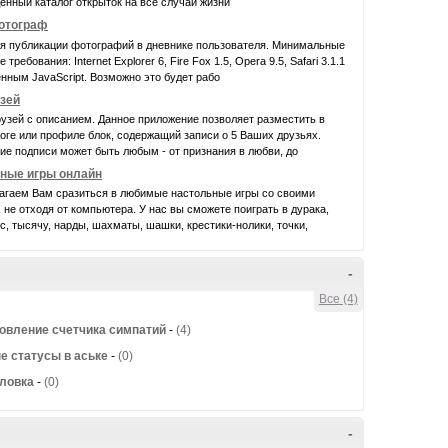
нный каталог открыток на все случаи жизни
фотограф
ля публикации фотографий в дневнике пользователя. Минимальные
требования: Internet Explorer 6, Fire Fox 1.5, Opera 9.5, Safari 3.1.1
нным JavaScript. Возможно это будет рабо
узей
узей с описанием. Данное приложение позволяет разместить в
ге или профиле блок, содержащий записи о 5 Ваших друзьях.
е подписи может быть любым - от признания в любви, до
ные игры онлайн
агаем Вам сразиться в любимые настольные игры со своими
 не отходя от компьютера. У нас вы сможете поиграть в дурака,
, тысячу, нарды, шахматы, шашки, крестики-нолики, точки,
-
Все (4)
овление счетчика симпатий
-
(4)
 статусы в аське
-
(0)
оловка
-
(0)
-