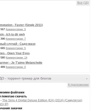
Все (16)
mptation - Faster (Single 2011)
 567
Комментарии: 0
n - Ich tu dir weh
 396
Комментарии: 7
ный случай - Садо-мазо
 665
Комментарии: 5
es - Open Your Eyes
 580
Комментарии: 14
armer - Je T’aime Melancholie
 489
Комментарии: 0
О - торрент-трекер для блогов
-
К приложению
 моими файлами
и помогаю скачать
-
The Sims 4 Digital Deluxe Edition (EA) (2014) (Симулятор)
G) [P]
нчания закачки