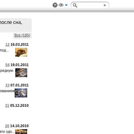
осле сна,
Все (185)
12
16.03.2011
од...
54
19.01.2011
чередную
33
07.01.2011
нованием
31
05.12.2010
20
14.10.2010
го здо...