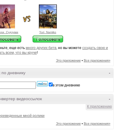
ухи_Судзуми
Yuri_Namiko
ньте, еще есть
много других битв
, но вы можете
создать свою и
ать всем, что вы круче
!
Это приложение
•
Все приложения»
 по дневнику
-
в этом дневнике
нвертер видеоссылок
-
К приложению
ереведенные мной ролики
Это приложение
•
Все приложения»