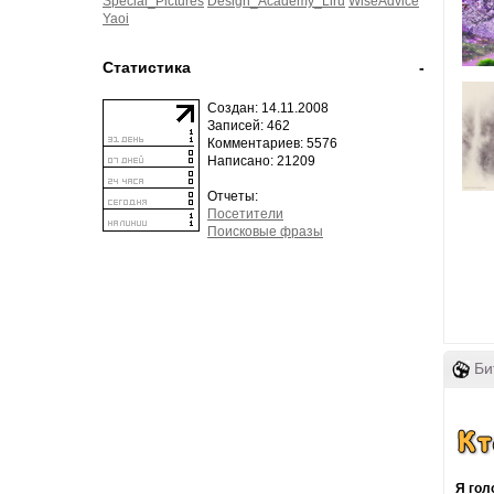
Special_Pictures
Design_Academy_Liru
WiseAdvice
Yaoi
Статистика
-
Создан: 14.11.2008
Записей: 462
Комментариев: 5576
Написано: 21209
Отчеты:
Посетители
Поисковые фразы
Би
Я гол