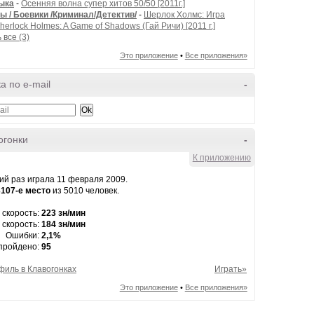
ыка
-
Осенняя волна супер хитов 50/50 [2011г.]
ы / Боевики /Криминал/Детектив/
-
Шерлок Холмс: Игра
Sherlock Holmes: A Game of Shadows (Гай Ричи) [2011 г.]
 все (3)
Это приложение
•
Все приложения»
а по e-mail
-
огонки
-
К приложению
й раз играла 11 февраля 2009.
3107-е место
из 5010 человек.
 скорость:
223 зн/мин
 скорость:
184 зн/мин
Ошибки:
2,1%
 пройдено:
95
филь в Клавогонках
Играть»
Это приложение
•
Все приложения»