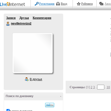
Регистрация
Вход
Рейтинги
Авос
Записи
Друзья
Комментарии
nevilletrevizo2
В друзья
Страницы:
[1]
2
3
..
..
10
Поиск по дневнику
-