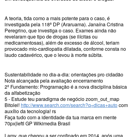
A teoria, tida como a mais potente para o caso, é
investigada pela 118ª DP (Araruama). Janaína Cristina
Peregrino, que investiga o caso. Exames ainda não
revelaram que tipo de drogas (se ilícitas ou
medicamentosas), além de excesso de álcool, teriam
provocado mio-cardiopatia dilatada, conforme consta no
laudo cadavérico, que o levou à morte súbita.
Sustentabilidade no dia-a-dia: orientações pro cidadão
Nota alcançada pela avaliação encerramento
2º Fundamento: Programação é a nova disciplina básica
da alfabetização
5 - Estude teu paradigma de negócio zoom_out_map
Bitolei!
http://www.search.com/search?q=dicas+auto
com
auxílio da tecnologia! rs
Faça tudo com a identidade da tua marca em mente
70px|leftI GP Wikimedia Brasil
Lamy, que chegou a ser confinado em 2014, após uma