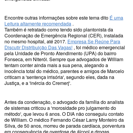
Encontre outras informações sobre este tema dito
É uma
Leitura altamente recomendada
.
Também é retratado como tendo sido plantonista da
Coordenação de Emergência Regional (CER), instalada
no mesmo hospital, até 2017.
Empresa Se Reúne Para
Discutir Distribuição Das Vagas!
, foi médico emergencial
pela Unidade de Pronto Atendimento (UPA) do bairro
Fonseca, em Niterói. Sempre que advogados de William
tentam conter ainda mais a sua pena, alegando a
inocência total do médico, parentes e amigos de Marcelo
criticam a 'sentença irrisória', segundo eles, dada na
Justiça, e a 'inércia do Cremerj'.
Antes da condenação, o advogado da família do analista
de sistemas criticou a 'morosidade pro julgamento do
método', que levou 6 anos. O DIA não conseguiu contato
de William. O médico Fernando César Lamy Monteiro da
Silva, de 50 anos, morreu de parada cardíaca, porventura
em consequência de overdose de álcool e drogas.