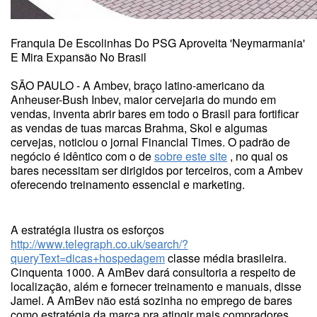
Franquia De Escolinhas Do PSG Aproveita 'Neymarmania'
E Mira Expansão No Brasil
SÃO PAULO - A Ambev, braço latino-americano da
Anheuser-Bush Inbev, maior cervejaria do mundo em
vendas, inventa abrir bares em todo o Brasil para fortificar
as vendas de tuas marcas Brahma, Skol e algumas
cervejas, noticiou o jornal Financial Times. O padrão de
negócio é idêntico com o de
sobre este site
, no qual os
bares necessitam ser dirigidos por terceiros, com a Ambev
oferecendo treinamento essencial e marketing.
A estratégia ilustra os esforços
http://www.telegraph.co.uk/search/?
queryText=dicas+hospedagem
classe média brasileira.
Cinquenta 1000. A AmBev dará consultoria a respeito de
localização, além e fornecer treinamento e manuais, disse
Jamel. A AmBev não está sozinha no emprego de bares
como estratégia da marca pra atingir mais compradores.