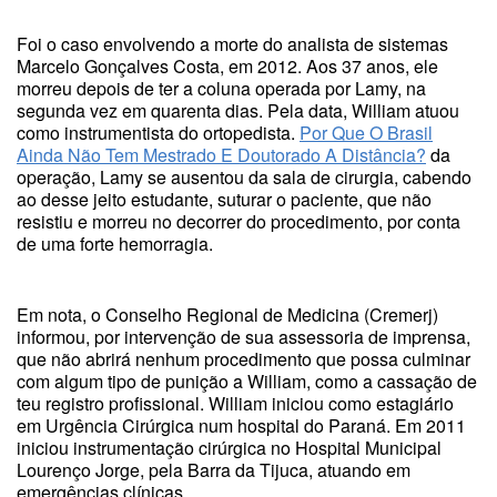
Foi o caso envolvendo a morte do analista de sistemas
Marcelo Gonçalves Costa, em 2012. Aos 37 anos, ele
morreu depois de ter a coluna operada por Lamy, na
segunda vez em quarenta dias. Pela data, William atuou
como instrumentista do ortopedista.
Por Que O Brasil
Ainda Não Tem Mestrado E Doutorado A Distância?
da
operação, Lamy se ausentou da sala de cirurgia, cabendo
ao desse jeito estudante, suturar o paciente, que não
resistiu e morreu no decorrer do procedimento, por conta
de uma forte hemorragia.
Em nota, o Conselho Regional de Medicina (Cremerj)
informou, por intervenção de sua assessoria de imprensa,
que não abrirá nenhum procedimento que possa culminar
com algum tipo de punição a William, como a cassação de
teu registro profissional. William iniciou como estagiário
em Urgência Cirúrgica num hospital do Paraná. Em 2011
iniciou instrumentação cirúrgica no Hospital Municipal
Lourenço Jorge, pela Barra da Tijuca, atuando em
emergências clínicas.