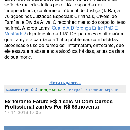
série de matérias feitas pelo DIA, respondia em
independência, conforme o Tribunal de Justiça (TJRJ), a
70 ações nos Juizados Especiais Criminais, Cíveis, de
Família, e Dívida Ativa. O reconhecimento do corpo foi feito
na irmã, Andrea Lamy.
Qual é A Diferença Entre PhD E
Mestrado?
depoimento na 118ª DP, parentes confirmaram
que Lamy era cardíaco e 'tinha problemas com bebidas
alcoólicas e uso de remédios'. Informaram, entretanto, que
ele estava em abstinência alcoólica há dias, antes da data
de sua morte.
Читать далее...
комментарии: 0
понравилось!
вверх^
к полной версии
Ex-feirante Fatura R$ 4,seis Mi Com Cursos
Profissionalizantes Por R$ 89,noventa
17-11-2019 17:05