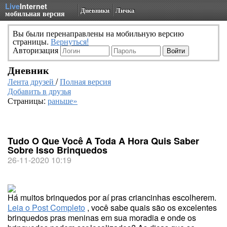
Live
Internet
Дневники
Личка
мобильная версия
Вы были перенаправлены на мобильную версию
страницы.
Вернуться!
Авторизация
Дневник
Лента друзей
/
Полная версия
Добавить в друзья
Страницы:
раньше»
Tudo O Que Você A Toda A Hora Quis Saber
Sobre Isso Brinquedos
26-11-2020 10:19
Há muitos brinquedos por aí pras criancinhas escolherem.
Leia o Post Completo
, você sabe quais são os excelentes
brinquedos pras meninas em sua moradia e onde os