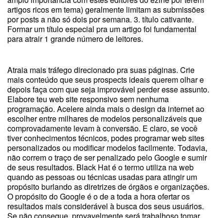
artigos ricos em tema) geralmente limitam as submissões
por posts a não só dois por semana. 3. título cativante.
Formar um título especial pra um artigo foi fundamental
para atrair 1 grande número de leitores.
Atraia mais tráfego direcionado pra suas páginas. Crie
mais conteúdo que seus prospects ideais querem olhar e
depois faça com que seja improvável perder esse assunto.
Elabore teu web site responsivo sem nenhuma
programação. Acelere ainda mais o design da internet ao
escolher entre milhares de modelos personalizáveis que
comprovadamente levam à conversão. E claro, se você
tiver conhecimentos técnicos, podes programar web sites
personalizados ou modificar modelos facilmente. Todavia,
não correm o traço de ser penalizado pelo Google e sumir
de seus resultados. Black Hat é o termo utiliza na web
quando as pessoas ou técnicas usadas para atingir um
propósito burlando as diretrizes de órgãos e organizações.
O propósito do Google é o de a toda a hora ofertar os
resultados mais considerável à busca dos seus usuários.
Se não consegue, provavelmente será trabalhoso tomar