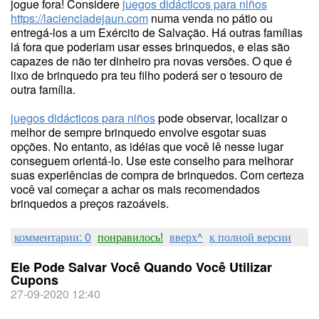
jogue fora! Considere
juegos didácticos para niños
https://lacienciadejaun.com
numa venda no pátio ou
entregá-los a um Exército de Salvação. Há outras famílias
lá fora que poderiam usar esses brinquedos, e elas são
capazes de não ter dinheiro pra novas versões. O que é
lixo de brinquedo pra teu filho poderá ser o tesouro de
outra família.
juegos didácticos para niños
pode observar, localizar o
melhor de sempre brinquedo envolve esgotar suas
opções. No entanto, as idéias que você lê nesse lugar
conseguem orientá-lo. Use este conselho para melhorar
suas experiências de compra de brinquedos. Com certeza
você vai começar a achar os mais recomendados
brinquedos a preços razoáveis.
комментарии: 0
понравилось!
вверх^
к полной версии
Ele Pode Salvar Você Quando Você Utilizar
Cupons
27-09-2020 12:40