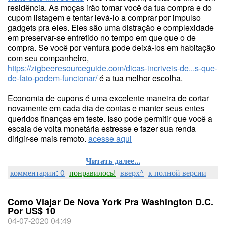
residência. As moças irão tomar você da tua compra e do
cupom listagem e tentar levá-lo a comprar por impulso
gadgets pra eles. Eles são uma distração e complexidade
em preservar-se entretido no tempo em que que o de
compra. Se você por ventura pode deixá-los em habitação
com seu companheiro,
https://zigbeeresourceguide.com/dicas-incriveis-de...s-que-
de-fato-podem-funcionar/
é a tua melhor escolha.
Economia de cupons é uma excelente maneira de cortar
novamente em cada dia de contas e manter seus entes
queridos finanças em teste. Isso pode permitir que você a
escala de volta monetária estresse e fazer sua renda
dirigir-se mais remoto.
acesse aqui
Читать далее...
комментарии: 0
понравилось!
вверх^
к полной версии
Como Viajar De Nova York Pra Washington D.C.
Por US$ 10
04-07-2020 04:49