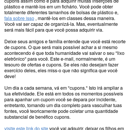
cupons assim como é para adquirir muitas inserções de
plástico e mantê-los em um fichário. Você pode obter
totalmente diferentes tamanhos de bolsas de plástico e,
fala sobre isso
, mantê-los em classes dessa maneira.
Você vai ser capaz de organizá-la. Mas, eventualmente
será mais fácil para que você possa adquirir via.
Deixe seus amigos e família entende que você está recorte
de cupons. O que será mais possível achar a si mesmo
acontecendo é que toda humanidade vai salvar o seu "lixo
eletrônico" para você. Este e-mail, normalmente, é um
tesouro de ofertas e cupons. Se eles não desejam fazer
exercício deles, eles miss-o que não significa que você
deve!
Um dia a cada semana, vá em "cupons." Isto irá ampliar a
tua efetividade. Ele está em todos os momentos possíveis
para apanhar um cupom você se depara por incidente,
entretanto, tomando um dia completo para vasculhar tuas
fontes, você teoricamente pode coletar uma quantidade
substancial de benéfico cupons.
visite este link do site
você vai adquirir, deixar os filhos em