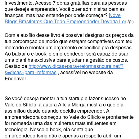
investimento. Acesse 7 obras gratuitas para as pessoas
que deseja empreender. Você quer administrar bem as
finanças, mas não entende por onde começar?
Nove
Blogs Brasileiros Que Todo Empreendedor Deveria Ler
/p>
Com a auxílio desse livro é possível designar os preços da
tua corporação de modo que estejam compatíveis com teu
mercado e montar um orçamento específico pra despesas.
Ao baixar o e-book, o empreendedor será capaz de usar
uma planilha exclusiva para ajudar na gestão de custos.
Gestão de
http://www.dicas+para+reformasncure.net/?
s=dicas+para+reformas
, acessível no website da
Endeavor.
Se você deseja montar a tua startup e fazer sucesso no
Vale do Silício, a autora Alicia Morga mostra o que ela
assimilou desde quando decidiu empreender. A
empreendedora começou no Vale do Silício e prontamente
foi nomeada uma das mulheres mais influentes em
tecnologia. Nesse e-book, ela conta que
empreendedorismo não é apenas a respeito abrir um