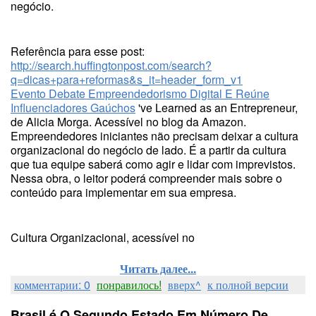
negócio.
Referência para esse post:
http://search.huffingtonpost.com/search?
q=dicas+para+reformas&s_it=header_form_v1
Evento Debate Empreendedorismo Digital E Reúne
Influenciadores Gaúchos
've Learned as an Entrepreneur,
de Alicia Morga. Acessível no blog da Amazon.
Empreendedores iniciantes não precisam deixar a cultura
organizacional do negócio de lado. É a partir da cultura
que tua equipe saberá como agir e lidar com imprevistos.
Nessa obra, o leitor poderá compreender mais sobre o
conteúdo para implementar em sua empresa.
Cultura Organizacional, acessível no
Читать далее...
комментарии: 0
понравилось!
вверх^
к полной версии
Brasil é O Segundo Estado Em Número De