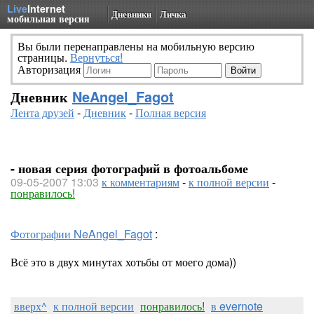
Live
Internet
Дневники
Личка
мобильная версия
Вы были перенаправлены на мобильную версию
страницы.
Вернуться!
Авторизация
Дневник
NeAngel_Fagot
Лента друзей
-
Дневник
-
Полная версия
- новая серия фотографий в фотоальбоме
09-05-2007 13:03
к комментариям
-
к полной версии
-
понравилось!
Фотографии NeAngel_Fagot
:
Всё это в двух минутах хотьбы от моего дома))
вверх^
к полной версии
понравилось!
в evernote