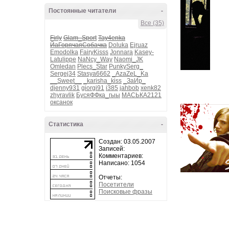
Постоянные читатели
-
Все (35)
Firly
Glam_Sport
Tay4enka
ЙаГорячаяСобачка
Doluka
Ejruaz
Emodolka
FairyKisss
Jonnara
Kasey-
Latulippe
NaNcy_Way
Naomi_JK
Omledan
Plecs_Star
PunkySerg_
Sergej34
Stasya6662
_AzaZeL_Ka
__Sweet__
_karisha_kiss
_ЗаИр_
djenny931
giorgi91
i385
jahbob
xenk82
zhyravlik
БусяФФка_гыы
МАСЬКА2121
оксанок
Статистика
-
Создан: 03.05.2007
Записей:
Комментариев:
Написано: 1054
Отчеты:
Посетители
Поисковые фразы