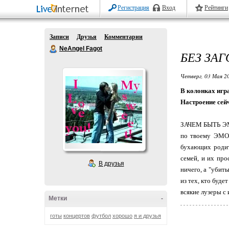
Регистрация
Вход
Рейтинги
Записи
Друзья
Комментарии
NeAngel Fagot
БЕЗ ЗА
Четверг, 03 Мая 20
В колонках игра
Настроение сей
ЗАЧЕМ БЫТЬ ЭМО
по твоему ЭМО"
бухающих родит
семей, и их про
В друзья
ничего, а "убиты
из тех, кто буде
всякие лузеры с
Метки
-
готы
концертов
футбол
хорошо
я и друзья