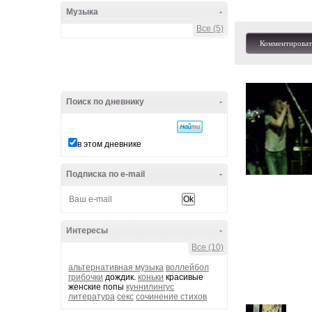
Музыка
-
Все (5)
Комментироват
Поиск по дневнику
-
в этом дневнике
Подписка по e-mail
-
Интересы
-
Все (10)
альтернативная музыка
воллейбол
грибочки
дождик.
коньки
красивые
женские попы
куннилингус
литература
секс
сочинение стихов