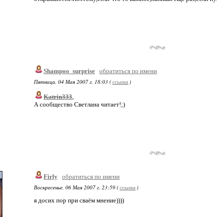
Shampoo_surprise
обратиться по имени
Пятница, 04 Мая 2007 г. 18:03 (
ссылка
)
Katrin333
,
А сообщество Светлана читает!;)
Firly
обратиться по имени
Воскресенье, 06 Мая 2007 г. 23:59 (
ссылка
)
я досих пор при сваём мнение))))