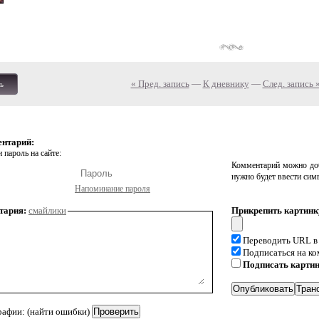
« Пред. запись
—
К дневнику
—
След. запись 
ь
ентарий:
 пароль на сайте:
Комментарий можно доб
нужно будет ввести сим
Напоминание пароля
тария:
смайлики
Прикрепить картинк
Переводить URL в
Подписаться на к
Подписать карти
рафии: (найти ошибки)