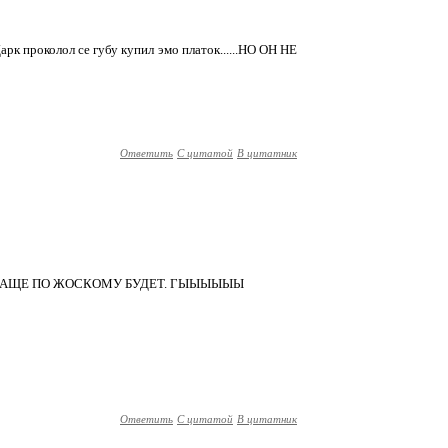
рк проколол се губу купил эмо платок......НО ОН НЕ
Ответить
С цитатой
В цитатник
 ВАЩЕ ПО ЖОСКОМУ БУДЕТ. ГЫЫЫЫЫЫ
Ответить
С цитатой
В цитатник