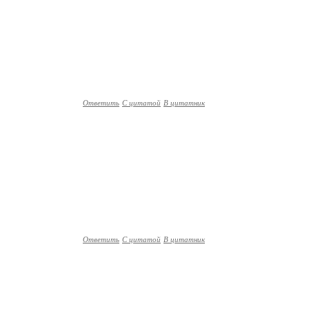
Ответить
С цитатой
В цитатник
Ответить
С цитатой
В цитатник