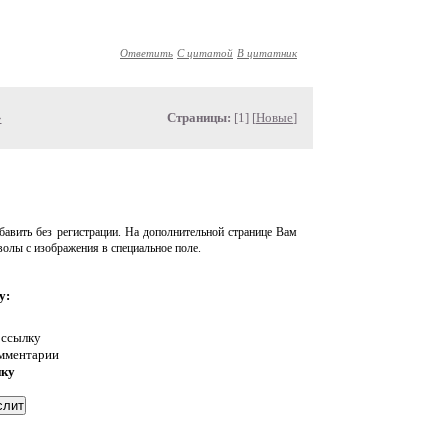
Ответить
С цитатой
В цитатник
»
Страницы:
[1] [
Новые
]
авить без регистрации. На дополнительной странице Вам
волы с изображения в специальное поле.
у:
 ссылку
омментарии
нку