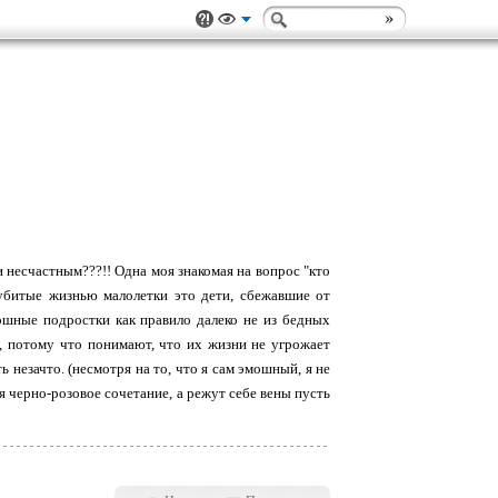
есчастным???!! Одна моя знакомая на вопрос "кто
убитые жизнью малолетки это дети, сбежавшие от
ошные подростки как правило далеко не из бедных
ь, потому что понимают, что их жизни не угрожает
ь незачто. (несмотря на то, что я сам эмошный, я не
тся черно-розовое сочетание, а режут себе вены пусть