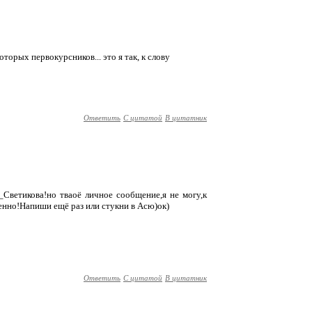
торых первокурсников... это я так, к слову
Ответить
С цитатой
В цитатник
Светикова!но тваоё личное сообщение,я не могу,к
енно!Напиши ещё раз или стукни в Асю)ок)
Ответить
С цитатой
В цитатник