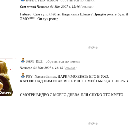
INFECTED_ADAM
обратиться по имени
Сам тупой
Четверг, 03 Мая 2007 г. 12:46 (
ссылка
)
Габато! Сам тупой! ёбть. Када нам в Школу? Придём ржать бум: Да
ЭМО!!!!!!! Он сук рэпер
SAM_DLT
обратиться по имени
Четверг, 03 Мая 2007 г. 16:48 (
ссылка
)
PSY_Nastradamus
, ДАРК ЧМО.ЕБАТЬ ЕГО В УХО.
КАРОЧЕ НАД НИМ ИТАК ВЕСЬ ИНСТ СМЕЁТЬЬСЯ,А ТЕПЕРЬ
СМОТРИ ВИДЕО С МОЕГО ДНЕВА. БЛЯ СЦУКО ЭТО КУРТО