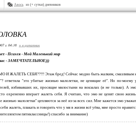
Авось
из (+ сутки) дневников
ГОЛОВКА
07 г. 04:38
+ в цитатник
ет -
Психея - Мой Маленький мир
час -
ЗАМЕЧТАТЕЛЬНОЕ)))
 И ЖАЛЕТЬ СЕБЯ??!!! Этаж бред! Сейчас модно быть жалким, смазливым и н
? ответила "это убитые жизнью малолетки, не ценящие её". Но по-моему 
елей, избивавших их, просящие милостыни на вокзалах (и не только). А эм
сто охрененно вперает жалеть себя. Я считаю, что эмо не ценят свою жизн
е жизнью малолетки" цепляются за неё из-за всех сил. Мне кажется эмо уважат
т себя жалеть, плакать и говорить что у мя в жизни всё уёва, мне просто нрави
 интеллектом пятиклассницы!) спасибо за внимание)