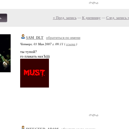
« Пред. запись
—
К дневнику
—
След. запись 
ь
SAM_DLT
обратиться по имени
Четверг, 03 Мая 2007 г. 09:11 (
ссылка
)
ты тупой?
го плакать нахЪ)))