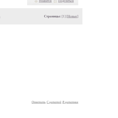
Нравится
Поделиться
»
Страницы:
[1] [
Новые
]
Ответить
С цитатой
В цитатник