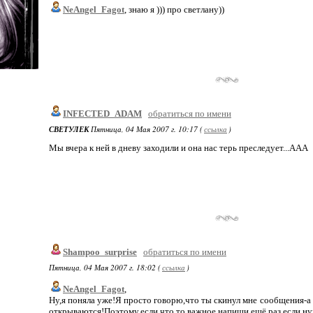
NeAngel_Fagot
, знаю я ))) про светлану))
INFECTED_ADAM
обратиться по имени
СВЕТУЛЕК
Пятница, 04 Мая 2007 г. 10:17 (
ссылка
)
Мы вчера к ней в дневу заходили и она нас терь преследует...ААА
Shampoo_surprise
обратиться по имени
Пятница, 04 Мая 2007 г. 18:02 (
ссылка
)
NeAngel_Fagot
,
Ну,я поняла уже!Я просто говорю,что ты скинул мне сообщения-а 
открываются!Поэтому,если что то важное,напиши ещё раз,если ну