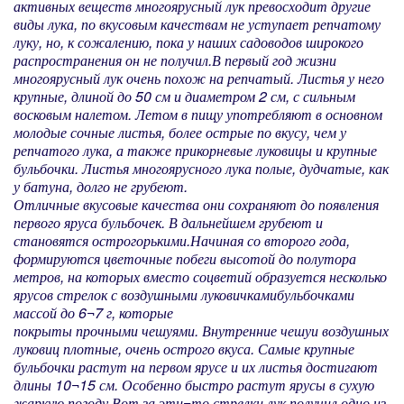
активных веществ многоярусный лук превосходит другие
виды лука, по вкусовым качествам не уступает репчатому
луку, но, к сожалению, пока у наших садоводов широкого
распространения он не получил.В первый год жизни
многоярусный лук очень похож на репчатый. Листья у него
крупные, длиной до 50 см и диаметром 2 см, с сильным
восковым налетом. Летом в пищу употребляют в основном
молодые сочные листья, более острые по вкусу, чем у
репчатого лука, а также прикорневые луковицы и крупные
бульбочки. Листья многоярусного лука полые, дудчатые, как
у батуна, долго не грубеют.
Отличные вкусовые качества они сохраняют до появления
первого яруса бульбочек. В дальнейшем грубеют и
становятся остро­горькими.
Начиная со второго года,
формируются цветочные побеги высотой до полутора
метров, на которых вместо соцветий образуется несколько
ярусов стрелок с воздушными луковичками­бульбочками
массой до 6¬7 г, которые
покрыты прочными чешуями. Внутренние чешуи воздушных
луковиц плотные, очень острого вкуса. Самые крупные
бульбочки растут на первом ярусе и их листья достигают
длины 10¬15 см. Особенно быстро растут ярусы в сухую
жаркую погоду.
Вот за эти¬то стрелки лук получил одно из