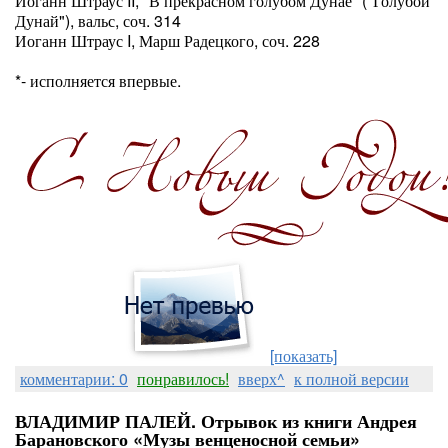
Иоганн Штраус II, "В прекрасном голубом Дунае" ("Голубой
Дунай"), вальс, соч. 314
Иоганн Штраус I, Марш Радецкого, соч. 228
*- исполняется впервые.
[показать]
комментарии: 0
понравилось!
вверх^
к полной версии
ВЛАДИМИР ПАЛЕЙ. Отрывок из книги Андрея
Барановского «Музы венценосной семьи»