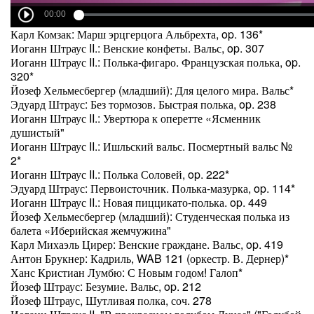
Карл Комзак: Марш эрцгерцога Альбрехта, op. 136*
Иоганн Штраус II.: Венские конфеты. Вальс, op. 307
Иоганн Штраус II.: Полька-фигаро. Французская полька, op.
320*
Йозеф Хельмесбергер (младший): Для целого мира. Вальс*
Эдуард Штраус: Без тормозов. Быстрая полька, op. 238
Иоганн Штраус II.: Увертюра к оперетте «Ясменник
душистый"
Иоганн Штраус II.: Ишльский вальс. Посмертный вальс №
2*
Иоганн Штраус II.: Полька Соловей, op. 222*
Эдуард Штраус: Первоисточник. Полька-мазурка, op. 114*
Иоганн Штраус II.: Новая пиццикато-полька. op. 449
Йозеф Хельмесбергер (младший): Студенческая полька из
балета «Иберийская жемчужина"
Карл Михаэль Цирер: Венские граждане. Вальс, op. 419
Антон Брукнер: Кадриль, WAB 121 (оркестр. В. Дернер)*
Ханс Кристиан Лумбю: С Новым годом! Галоп*
Йозеф Штраус: Безумие. Вальс, op. 212
Йозеф Штраус, Шутливая полка, соч. 278