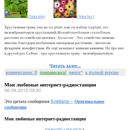
[268x500]
[300x561]
Хрустальная трава, она же ice plant, или crystalline iceplant, это
мезембриантемум хрустальный,
Mesembryanthemum crystallinum
,
растение из семейства аизовых,
Aizoaceae
. Это семейство знакомо
многим, благодаря необычным оконцевым растениям - литопсам,
фукариям, конофитумам. Их ещё называют живыми камнями. Но про них
в другой раз. Сейчас - про хрустальную траву - мезембриантемум.
Читать далее...
комментарии: 0
понравилось!
вверх^
к полной версии
Мои любимые интернет-радиостанции
06-08-2015 09:30
Это цитата сообщения
Svetlana---
Оригинальное
сообщение
Мои любимые интернет-радиостанции