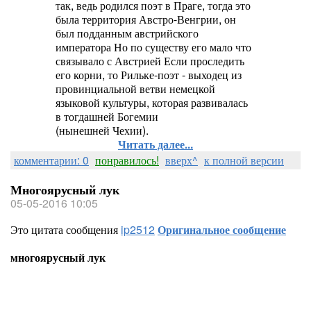
так, ведь родился поэт в Праге, тогда это
была территория Австро-Венгрии, он
был подданным австрийского
императора Но по существу его мало что
связывало с Австрией Если проследить
его корни, то Рильке-поэт - выходец из
провинциальной ветви немецкой
языковой культуры, которая развивалась
в тогдашней Богемии
(нынешней Чехии).
Читать далее...
комментарии: 0
понравилось!
вверх^
к полной версии
Многоярусный лук
05-05-2016 10:05
Это цитата сообщения
ip2512
Оригинальное сообщение
многоярусный лук