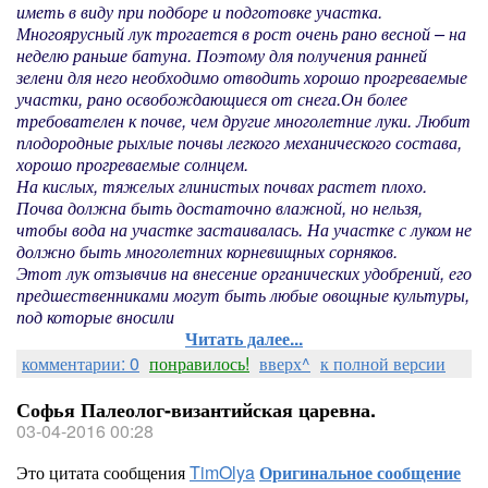
иметь в виду при подборе и подготовке участка.
Многоярусный лук трогается в рост очень рано весной – на
неделю раньше батуна. Поэтому для получения ранней
зелени для него необходимо отводить хорошо прогреваемые
участки, рано освобождающиеся от снега.
Он более
требователен к почве, чем другие многолетние луки. Любит
плодородные рыхлые почвы легкого механического состава,
хорошо прогреваемые солнцем.
На кислых, тяжелых глинистых почвах растет плохо.
Почва должна быть достаточно влажной, но нельзя,
чтобы вода на участке застаивалась. На участке с луком не
должно быть многолетних корневищных сорняков.
Этот лук отзывчив на внесение органических удобрений, его
предшественниками могут быть любые овощные культуры,
под которые вносили
Читать далее...
комментарии: 0
понравилось!
вверх^
к полной версии
Софья Палеолог-византийская царевна.
03-04-2016 00:28
Это цитата сообщения
TimOlya
Оригинальное сообщение