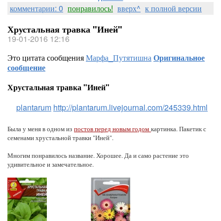
комментарии: 0
понравилось!
вверх^
к полной версии
Хрустальная травка "Иней"
19-01-2016 12:16
Это цитата сообщения
Марфа_Путятишна
Оригинальное
сообщение
Хрустальная травка "Иней"
plantarum
http://plantarum.livejournal.com/245339.html
Была у меня в одном из
постов перед новым годом
картинка. Пакетик с
семенами хрустальной травки "Иней".
Многим понравилось название. Хорошее. Да и само растение это
удивительное и замечательное.