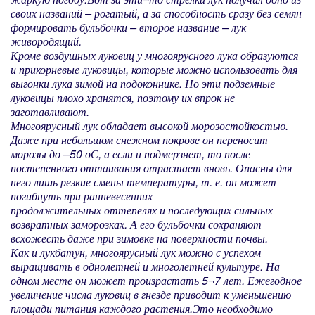
своих названий – рогатый, а за способность сразу без семян
формировать бульбочки – второе название – лук
живородящий.
Кроме воздушных луковиц у многоярусного лука образуются
и прикорневые луковицы, которые можно использовать для
выгонки лука зимой на подоконнике. Но эти подземные
луковицы плохо хранятся, поэтому их впрок не
заготавливают.
Многоярусный лук обладает высокой морозостойкостью.
Даже при небольшом снежном покрове он переносит
морозы до –50 оС, а если и подмерзнет, то после
постепенного оттаивания отрастает вновь. Опасны для
него лишь резкие смены температуры, т. е. он может
погибнуть при ранневесенних
продолжительных оттепелях и последующих сильных
возвратных заморозках. А его бульбочки сохраняют
всхожесть даже при зимовке на поверхности почвы.
Как и лук­батун, многоярусный лук можно с успехом
выращивать в однолетней и многолетней культуре. На
одном месте он может произрастать 5¬7 лет. Ежегодное
увеличение числа луковиц в гнезде приводит к уменьшению
площади питания каждого растения.Это необходимо