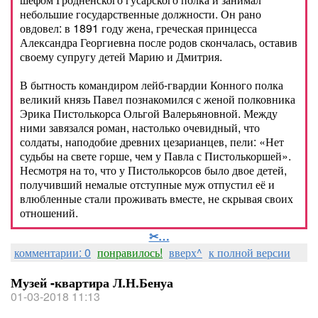
небольшие государственные должности. Он рано
овдовел: в 1891 году жена, греческая принцесса
Александра Георгиевна после родов скончалась, оставив
своему супругу детей Марию и Дмитрия.
В бытность командиром лейб-гвардии Конного полка
великий князь Павел познакомился с женой полковника
Эрика Пистолькорса Ольгой Валерьяновной. Между
ними завязался роман, настолько очевидный, что
солдаты, наподобие древних цезарианцев, пели: «Нет
судьбы на свете горше, чем у Павла с Пистолькоршей».
Несмотря на то, что у Пистолькорсов было двое детей,
получивший немалые отступные муж отпустил её и
влюбленные стали проживать вместе, не скрывая своих
отношений.
✂…
комментарии: 0
понравилось!
вверх^
к полной версии
Музей -квартира Л.Н.Бенуа
01-03-2018 11:13