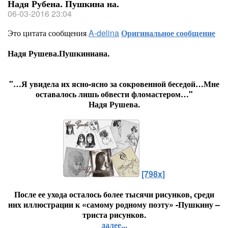
Надя Рубена. Пушкина на.
06-03-2016 23:04
Это цитата сообщения
A-delina
Оригинальное сообщение
Надя Рушева.Пушкиниана.
"…Я увидела их ясно-ясно за сокровенной беседой…Мне
оставалось лишь обвести фломастером…"
Надя Рушева.
[798x]
После ее ухода осталось более тысячи рисунков, среди
них иллюстрации к «самому родному поэту» -Пушкину –
триста рисунков.
далее...