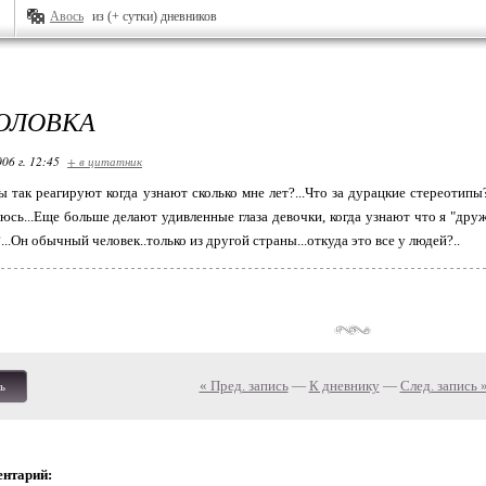
Авось
из (+ сутки) дневников
ГОЛОВКА
06 г. 12:45
+ в цитатник
так реагируют когда узнают сколько мне лет?...Что за дурацкие стереотипы?.
юсь...Еще больше делают удивленные глаза девочки, когда узнают что я "друж
..Он обычный человек..только из другой страны...откуда это все у людей?..
« Пред. запись
—
К дневнику
—
След. запись 
ь
ентарий: