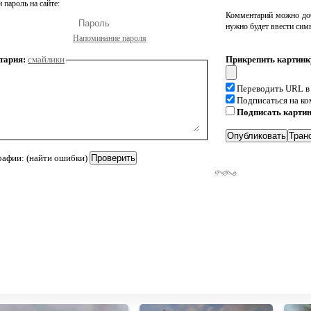
 пароль на сайте:
Комментарий можно доб
нужно будет ввести сим
Напоминание пароля
тария:
смайлики
Прикрепить картинк
Переводить URL в
Подписаться на к
Подписать карти
рафии: (найти ошибки)