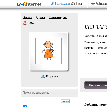
Регистрация
Вход
Рейтинги
Записи
Друзья
Комментарии
natan
БЕЗ ЗА
Четверг, 18 Мая 20
Почему мужчины 
замуж не стремл
нем особенного?.
В друзья
Комментироват
Поиск по дневнику
-
Добавить комм