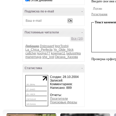
в этом дневнике
Введите свое имя и
Подписка по e-mail
-
Регистрация
Текст коммен
Постоянные читатели
-
Все (16)
Любашка
Dstzoaanf
IgorToshij
La_Chica_Perfecta
Ye_Olde_Nick
cattcher
koolya77
kowmar11
ladusshka
manernaya
she_lost
Оксана_Хазова
Проверка орфог
Статистика
-
Создан: 28.10.2004
Записей:
Комментариев:
Написано: 889
Отчеты:
Посетители
Поисковые фразы