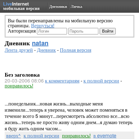
Live
Internet
Дневники
Личка
мобильная версия
Вы были перенаправлены на мобильную версию
страницы.
Вернуться!
Авторизация
Дневник
natan
Лента друзей
-
Дневник
-
Полная версия
Без заголовка
20-03-2006 08:06
к комментариям
-
к полной версии
-
понравилось!
...понедельник...новая жизнь...выходные меня
изменили...теперь я уверена, человек может поменяться в
течение всего 5 минут...пересмотреть абсолютно все...всю
жизнь...теперь не просто живу одним днем...я думаю теперь
я буду жить одним часом...
вверх^
к полной версии
понравилось!
в evernote