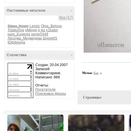
Постоянные читатели
-
Все (17)
Sitara_Koare
Lesnic
Olga_Belova
Totaku0ne
gMeggi
ir-ka
n1kator
pani_Eugenia
serge5448
Лизочка_Медведева
Шурик55
Юффеяда
Статистика
-
Создан: 20.04.2007
Записей:
Комментариев:
Метки:
Как
Написано: 866
Отчеты:
Посетители
Поисковые фразы
Страницы: