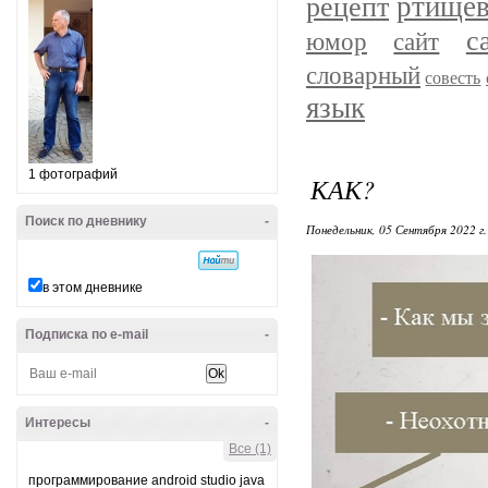
ртище
рецепт
с
юмор
сайт
словарный
совесть
язык
1 фотографий
КАК?
Поиск по дневнику
-
Понедельник, 05 Сентября 2022 г
в этом дневнике
Подписка по e-mail
-
Интересы
-
Все (1)
программирование android studio java