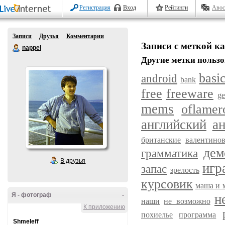
Регистрация
Вход
Рейтинги
Авос
Записи
Друзья
Комментарии
Записи с меткой к
nappel
Другие метки пользо
basi
android
bank
free
freeware
g
mems
oflamer
английский
а
британские
валентино
дем
грамматика
В друзья
игр
запас
зрелость
курсовик
маша и 
Я - фотограф
-
н
наши
не возможно
К приложению
похиелье
программа
Shmeleff