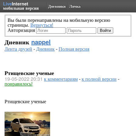
Live
Internet
Дневники
Личка
мобильная версия
Вы были перенаправлены на мобильную версию
страницы.
Вернуться!
Авторизация
Дневник
nappel
Лента друзей
-
Дневник
-
Полная версия
Ртищевские ученые
19-05-2022 20:31
к комментариям
-
к полной версии
-
понравилось!
Ртищевские ученые