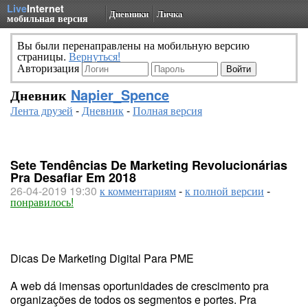
Live
Internet
Дневники
Личка
мобильная версия
Вы были перенаправлены на мобильную версию
страницы.
Вернуться!
Авторизация
Дневник
Napier_Spence
Лента друзей
-
Дневник
-
Полная версия
Sete Tendências De Marketing Revolucionárias
Pra Desafiar Em 2018
26-04-2019 19:30
к комментариям
-
к полной версии
-
понравилось!
Dicas De Marketing Digital Para PME
A web dá imensas oportunidades de crescimento pra
organizações de todos os segmentos e portes. Pra