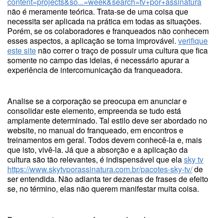
content=projects&so...=week&search=tv+por+assinatura
não é meramente teórica. Trata-se de uma coisa que
necessita ser aplicada na prática em todas as situações.
Porém, se os colaboradores e franqueados não conhecem
esses aspectos, a aplicação se torna improvável.
verifique
este site
não correr o traço de possuir uma cultura que fica
somente no campo das ideias, é necessário apurar a
experiência de intercomunicação da franqueadora.
Analise se a corporação se preocupa em anunciar e
consolidar este elemento, empreenda se tudo está
amplamente determinado. Tal estilo deve ser abordado no
website, no manual do franqueado, em encontros e
treinamentos em geral. Todos devem conhecê-la e, mais
que isto, vivê-la. Já que a absorção e a aplicação da
cultura são tão relevantes, é indispensável que ela
sky tv
https://www.skytvporassinatura.com.br/pacotes-sky-tv/
de
ser entendida. Não adianta ter dezenas de frases de efeito
se, no término, elas não querem manifestar muita coisa.