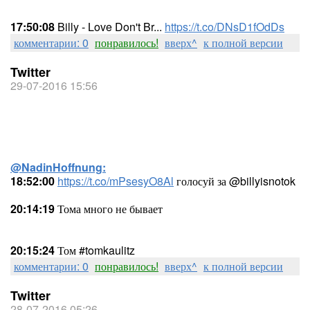
17:50:08
Billy - Love Don't Br...
https://t.co/DNsD1fOdDs
комментарии: 0
понравилось!
вверх^
к полной версии
Twitter
29-07-2016 15:56
@NadinHoffnung:
18:52:00
https://t.co/mPsesyO8Al
голосуй за @billyisnotok
20:14:19
Тома много не бывает
20:15:24
Том #tomkaulitz
комментарии: 0
понравилось!
вверх^
к полной версии
Twitter
28-07-2016 05:26