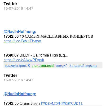
Twitter
15-07-2016 14:47
@NadinHoffnung:
17:42:56
10 САМЫХ МАСШТАБНЫХ КОНЦЕРТОВ
https://t.co/BiV5Tf5qvv
19:40:07
BILLY - California High (Eq...
https://t.co/cAlwwPDp9k
комментарии: 0
понравилось!
вверх^
к полной версии
Twitter
15-07-2016 14:47
@NadinHoffnung:
17:42:55
Стиль Билла
https://t.co/RY9xm0Dp1a