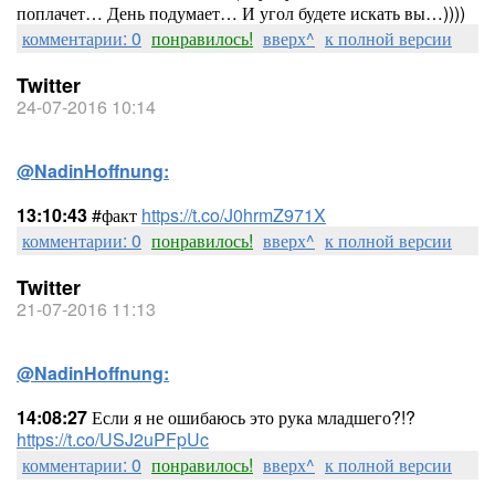
поплачет… День подумает… И угол будете искать вы…))))
комментарии: 0
понравилось!
вверх^
к полной версии
Twitter
24-07-2016 10:14
@NadinHoffnung:
13:10:43
#факт
https://t.co/J0hrmZ971X
комментарии: 0
понравилось!
вверх^
к полной версии
Twitter
21-07-2016 11:13
@NadinHoffnung:
14:08:27
Если я не ошибаюсь это рука младшего?!?
https://t.co/USJ2uPFpUc
комментарии: 0
понравилось!
вверх^
к полной версии