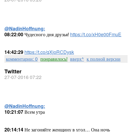
@NadinHoffnung:
08:22:00
Чудесного дня друзья!
https://t.co/xH0e00FmuE
14:42:29
https://t.co/qXjoRCDysk
комментарии: 0
понравилось!
вверх^
к полной версии
Twitter
27-07-2016 07:22
@NadinHoffnung:
10:21:07
Всем утра
20:14:14
Не загоняйте женщину в угол… Она ночь