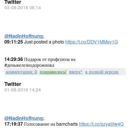
Twitter
03-08-2016 06:14
@NadinHoffnung:
09:11:25
Just posted a photo
https://t.co/DDV1MMsy1G
14:29:36
Подарок от профсоюза на
#деньжелезнодорожника
комментарии: 0
понравилось!
вверх^
к полной версии
Twitter
01-08-2016 14:24
@NadinHoffnung:
17:19:37
Голосование на bamcharts
https://t.co/pzyajjlw4G