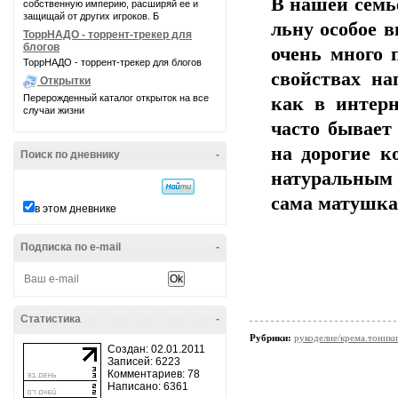
В нашей семь
собственную империю, расширяй ее и
защищай от других игроков. Б
льну особое в
ТоррНАДО - торрент-трекер для
блогов
очень много 
ТоррНАДО - торрент-трекер для блогов
свойствах на
Открытки
Перерожденный каталог открыток на все
как в интерн
случаи жизни
часто бывает
на дорогие к
Поиск по дневнику
-
натуральным 
сама матушка
в этом дневнике
Подписка по e-mail
-
Статистика
-
Рубрики:
рукоделие/крема.тоники
Создан: 02.01.2011
Записей: 6223
Комментариев: 78
Написано: 6361