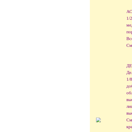
А
1/
ме
по
Вс
См
Д
Де
1/
до
об
вы
ли
вы
См
кр