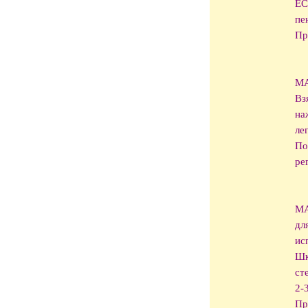
ЕС
пе
Пр
МА
Вз
на
ле
По
ре
М
дл
ис
Шк
ст
2-
Пр