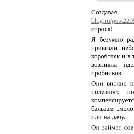
Создава
blog.ru/post22
спроса!
Я безумно ра
привезли неб
коробочек и в 
возникла ид
пробников.
Они вполне по
полезного п
компенсирует
бальзам смело
или на дачу.
Он займет сов