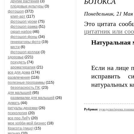
БОТОКСА
Другие растения
(3)
плодовые культуры
(3)
фотошоп
(372)
Понедельник, 21 Мая 
клип-арт
(117)
фотошоп уроки
(75)
Это цитата соо
фотошоп рамка
(51)
цитатник или со
скрап-набор
(46)
фотошоп фоны
(34)
Натуральная 
генераторы фото
(19)
кисти
(6)
фотошоп коллаж
(3)
здоровье
(221)
похудеть
(74)
Если на лице 
ароматерапия
(21)
все для дома
(174)
исправить с
развлечения
(116)
полезные программы
(115)
натуральных к
безопасность ПК;
(23)
для малышей
(95)
развивалки для малышей
(26)
думать
(44)
ритуалы,денежки
(26)
Рубрики:
рукоделие/крема.тоники
психология
(20)
все про ЛиРу
(20)
мое хобби-мой бизнес
(18)
Красота (лицо)
(15)
музыка
(10)