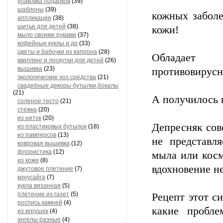
упаковка подарков
(39)
шаблоны
(39)
кожных заболе
аппликация
(38)
шитье для детей
(38)
кожи!
мыло своими руками
(37)
кофейные куклы и др
(33)
цветы и бабочки из капрона
(28)
Обладает 
квиллинг и лоскутки для детей
(26)
вышивка
(23)
противовирус
экологические хоз.средства
(21)
свадебные декоры бутылки,бокалы
(21)
А получилось 
соленое тесто
(21)
стежка
(20)
из ниток
(20)
Депресняк совс
из пластиковых бутылок
(18)
из памперсов
(13)
не представля
ковровая вышивка
(12)
флористика
(12)
мыла или косм
из кожи
(8)
вдохновение не
джутовое плетение
(7)
кинусайга
(7)
кукла вязанная
(5)
плетение из газет
(5)
Рецепт этот си
роспись камней
(4)
какие пробл
из игрушек
(4)
ангелы разные
(4)