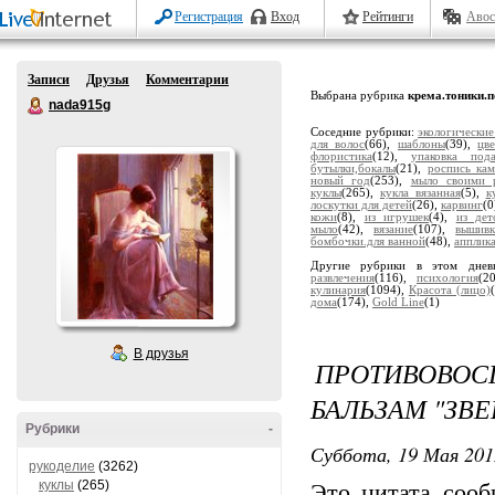
Регистрация
Вход
Рейтинги
Авос
Записи
Друзья
Комментарии
Выбрана рубрика
крема.тоники.п
nada915g
Соседние рубрики:
экологические
для волос
(66),
шаблоны
(39),
цв
флористика
(12),
упаковка пода
бутылки,бокалы
(21),
роспись ка
новый год
(253),
мыло своими 
куклы
(265),
кукла вязанная
(5),
к
лоскутки для детей
(26),
карвинг
(0
кожи
(8),
из игрушек
(4),
из дет
мыло
(42),
вязание
(107),
вышивк
бомбочки.для ванной
(48),
апплик
Другие рубрики в этом дне
развлечения
(116),
психология
(2
кулинария
(1094),
Красота (лицо)
дома
(174),
Gold Line
(1)
В друзья
ПРОТИВОВО
БАЛЬЗАМ "ЗВ
Рубрики
-
Суббота, 19 Мая 201
рукоделие
(3262)
куклы
(265)
Это цитата соо