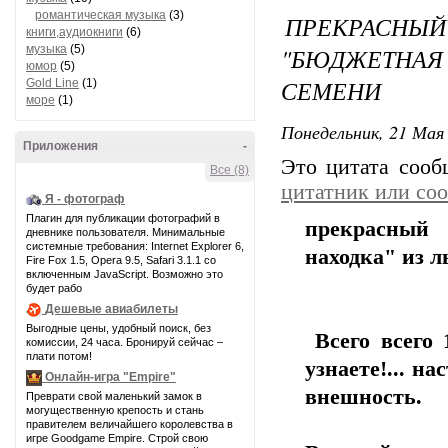
романтическая музыка
(3)
ПРЕКРАСНЫ
книги,аудиокниги
(6)
музыка
(5)
"БЮДЖЕТНА
юмор
(5)
СЕМЕНИ
Gold Line
(1)
море
(1)
Понедельник, 21 Мая 
Приложения
-
Это цитата соо
Все (8)
цитатник или со
Я - фотограф
Плагин для публикации фотографий в
прекрасный
дневнике пользователя. Минимальные
системные требования: Internet Explorer 6,
находка" из л
Fire Fox 1.5, Opera 9.5, Safari 3.1.1 со
включенным JavaScript. Возможно это
будет рабо
Дешевые авиабилеты
Выгодные цены, удобный поиск, без
Всего всего 
комиссии, 24 часа. Бронируй сейчас –
плати потом!
узнаете!... н
Онлайн-игра "Empire"
внешность.
Преврати свой маленький замок в
могущественную крепость и стань
правителем величайшего королевства в
игре Goodgame Empire. Строй свою