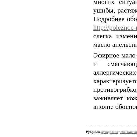
многих ситуа
ушибы, растяж
Подробнее обо 
http://poleznoe
слегка измен
масло апельсин
Эфирное мало
и смягчаю
аллергичес
характеризу
противогрибк
заживляет кож
вполне обосн
Рубрики:
рукоделие/крема.тоники