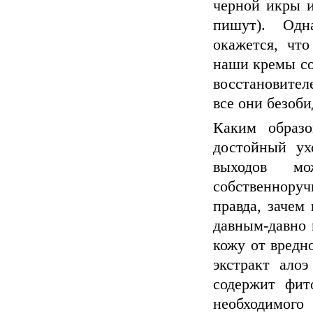
черной икры и
пишут). Одн
окажется, что
наши кремы со
восстановител
все они безоби
Каким образ
достойный ух
выходов мо
собственнору
правда, зачем
давным-давно 
кожу от вредн
экстракт ало
содержит фит
необходимого