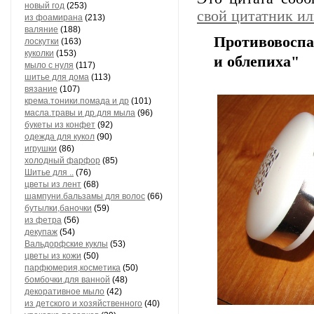
новый год
(253)
свой цитатник и
из фоамирана
(213)
валяние
(188)
Противовоспа
лоскутки
(163)
куколки
(153)
и облепиха"
мыло с нуля
(117)
шитье для дома
(113)
вязание
(107)
крема.тоники.помада и др
(101)
масла.травы и др.для мыла
(96)
букеты из конфет
(92)
одежда для кукол
(90)
игрушки
(86)
холодный фарфор
(85)
Шитье для ..
(76)
цветы из лент
(68)
шампуни.бальзамы для волос
(66)
бутылки,баночки
(59)
из фетра
(56)
декупаж
(54)
Вальдорфские куклы
(53)
цветы из кожи
(50)
парфюмерия,косметика
(50)
бомбочки.для ванной
(48)
декоративное мыло
(42)
из детского и хозяйственного
(40)