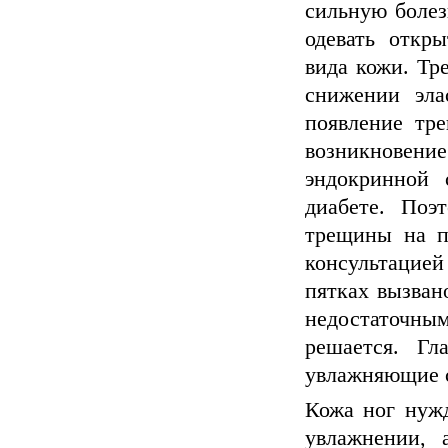
сильную болез
одевать откры
вида кожи. Тр
снижении эла
появление тре
возникновени
эндокринной 
диабете. Поэ
трещины на пя
консультацие
пятках вызван
недостаточны
решается. Гл
увлажняющие с
Кожа ног нужд
увлажнении, 