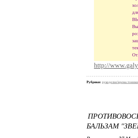
хо
дл
ВЫ
Вы
ро
за
те
От
http://www.galy
Рубрики:
рукоделие/крема.тоники
ПРОТИВОВО
БАЛЬЗАМ "ЗВ