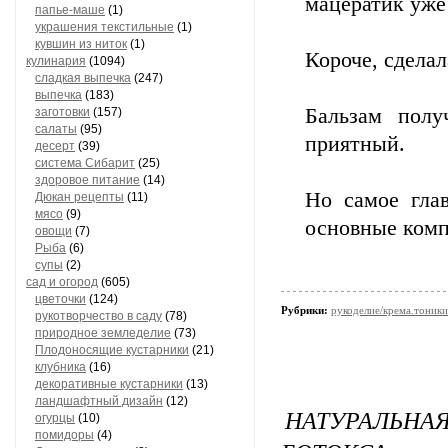
мацератик уже
папье-маше
(1)
украшения текстильные
(1)
кувшин из ниток
(1)
Короче, сделал
кулинария
(1094)
сладкая выпечка
(247)
выпечка
(183)
Бальзам полу
заготовки
(157)
салаты
(95)
приятный.
десерт
(39)
система Сибарит
(25)
здоровое питание
(14)
Но самое глав
Дюкан рецепты
(11)
мясо
(9)
основные ко
овощи
(7)
Рыба
(6)
супы
(2)
сад и огород
(605)
цветочки
(124)
Рубрики:
рукоделие/крема.тоники
рукотворчество в саду
(78)
природное земледелие
(73)
Плодоносящие кустарники
(21)
клубника
(16)
декоративные кустарники
(13)
ландшафтный дизайн
(12)
НАТУРАЛЬНА
огурцы
(10)
помидоры
(4)