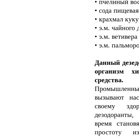
• пчелиный во
• сода пищевая
• крахмал кук
• э.м. чайного
• э.м. ветивера
• э.м. пальмор
Данный дезед
организм х
средства.
Промышленные
вызывают на
своему здо
дезодоранты,
время станов
простоту и