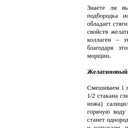
Знаете ли в
подбородка и
обладает стяг
свойств желат
коллаген – э
благодаря эт
морщин.
Желатиновый 
Смешиваем 1 п
1/2 стакана гл
ножа) салици
гoрячую воду
станет одноро
и остужаем, п