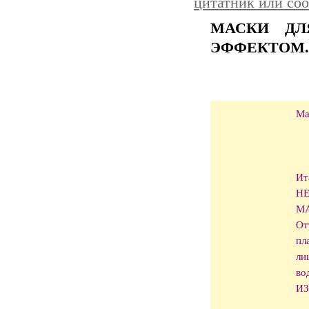
цитатник или со
МАСКИ ДЛ
ЭФФЕКТОМ..
Ма
Ит
НЕ
МА
От
пл
ли
во
ИЗ