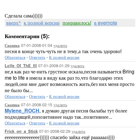
Сделала сама))))))
вверх^
к полной версии
понравилось!
в evernote
Комментарии (5):
07-01-2008-01:04
удалить
Скашка
песня в конце чуть-чуть не в тему,а так очень здорово!
Обратиться
-
Ответить
-
К полной версии
07-01-2008-01:29
удалить
LoVe_Of_ThE_Ill
не,я как раз че-нить грустное искала,песня называется Bring
me to life я имела в виду как раз то,что благодарю этих
людей,они мне дают возможность жить,без них меня просто
не было бы...
Обратиться
-
Ответить
-
К полной версии
07-01-2008-02:15
удалить
Скашка
Mylene_ROCH
, я думаю другая песня былабы тут более
подходящей,попозитивнее надо так..позитивнее...
Обратиться
-
Ответить
-
К полной версии
07-01-2008-02:29
удалить
Frick_on_a_Stick
ееееееееееееееее)))))) спасибо зайка ещё рааааааз))))