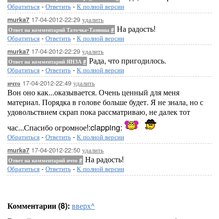
Обратиться
-
Ответить
-
К полной версии
17-04-2012-22:29
удалить
murka7
На радость!
Ответ на комментарий Таточка-Танюша
#
Обратиться
-
Ответить
-
К полной версии
17-04-2012-22:29
удалить
murka7
Рада, что пригодилось.
Ответ на комментарий ЯНЗА
#
Обратиться
-
Ответить
-
К полной версии
17-04-2012-22:49
удалить
ичто
Вон оно как...оказывается. Очень ценный для меня
материал. Порядка в голове больше будет. Я не знала, но с
удовольствием скрап пока рассматриваю, не далек тот
час...Спасибо огромное!:clapping:
Обратиться
-
Ответить
-
К полной версии
17-04-2012-22:50
удалить
murka7
На радость!
Ответ на комментарий ичто
#
Обратиться
-
Ответить
-
К полной версии
Комментарии (8):
вверх^