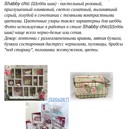
Shabby chic (Шебби шик) - пастельный розовый,
приглушенный оливковый, светло салатный, вылинявший
серый, голубой в сочетании с темными контрастными
цветами. Цветочные узоры также характерны для шебби.
Фото используемые в работах в стиле Shabby chic(Шебби
шик) чаще всего черно-белые или сепия.
Декор: ленточки с разлохмаченными краями, мятая бумага,
бумага состаренная дистресс чернилами, пуговицы, брадсы
"под старину", половинки жемчуженок, цветы.
[320x267]