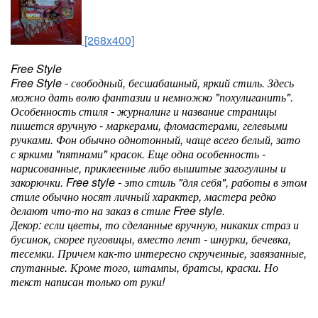
[268x400]
Free Style
Free Style - свободный, бесшабашный, яркий стиль. Здесь
можно дать волю фантазии и немножко "похулиганить".
Особенность стиля - журналинг и название страницы
пишется вручную - маркерами, фломастерами, гелевыми
ручками. Фон обычно однотонный, чаще всего белый, зато
с яркими "пятнами" красок. Еще одна особенность -
нарисованные, приклеенные либо вышитые загогулины и
закорючки. Free style - это стиль "для себя", работы в этом
стиле обычно носят личный характер, мастера редко
делают что-то на заказ в стиле Free style.
Декор: если цветы, то сделанные вручную, никаких страз и
бусинок, скорее пуговицы, вместо лент - шнурки, бечевка,
тесемки. Причем как-то интересно скрученные, завязанные,
спутанные. Кроме того, штампы, братсы, краски. Но
текст написан только от руки!