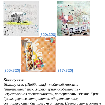
[320x320]
[305x320]
[317x320]
Shabby chic
Shabby chic (Шебби шик) - любимый многими
"изношенный" шик. Характерная особенность -
искусственная состаренность, потертость изделия. Края
бумаги рвутся, затираются, обтрепываются,
состариваются дистресс чернилами. Цвета используемые в