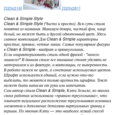
[320x216]
[320x281]
Clean & Simple Style
Clean & Simple Style (Чисто и просто). Вся суть стиля
понятна из названия. Минимум декора, чистый фон, чаще
белый, но может быть и другой однотонный цвет. Здесь
главное композиция! Для Clean & Simple характерны
простые, прямые, четкие линии. Самые популярные фигуры
в Clean & Simple - квадрат и прямоугольник.
Если охарактеризовать стиль одной фразой - "ничего
лишнего!" В данном стиле все внимание стоит уделять не
материалам и их фактуре, а композиции, ее выверенности.
В работе важен не цвет, а сочетание используемых цветов.
Шрифт используется единый, если нужно что-то
выделить, то меняется только крупность шрифта. Текст
может быть написан от руки или напечатан.
Сам автор стиля Clean & Simple, Кэти Зельске, во многих
своих работах использовала «правило треугольника», что
означает визуальное расположение треугольником основных
элементов и дополнение деталями виртуальных границ и
вершин. По мнению Кэти — это наиболее легкий способ