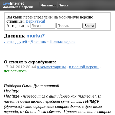
Live
Internet
Дневники
Личка
мобильная версия
Вы были перенаправлены на мобильную версию
страницы.
Вернуться!
Авторизация
Дневник
murka7
Лента друзей
-
Дневник
-
Полная версия
О стилях в скрапбукинге
17-04-2012 20:44
к комментариям
-
к полной версии
-
понравилось!
Подборка Ольги Дмитришиной
Heritage
Heritage - переводится с английского как "наследие". И
название очень точно передает суть стиля. Heritage
(Эритаж) - это оформление старых фото, в духе того
периода, когда они были сделаны. Причем по истине старых