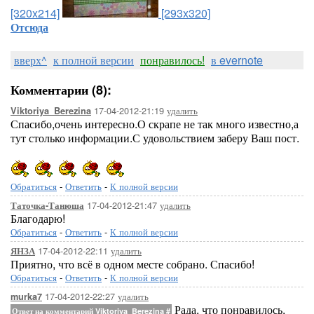
[320x214]
[293x320]
Отсюда
вверх^
к полной версии
понравилось!
в evernote
Комментарии (8):
17-04-2012-21:19
удалить
Viktoriya_Berezina
Спасибо,очень интересно.О скрапе не так много известно,а
тут столько информации.С удовольствием заберу Ваш пост.
Обратиться
-
Ответить
-
К полной версии
17-04-2012-21:47
удалить
Таточка-Танюша
Благодарю!
Обратиться
-
Ответить
-
К полной версии
17-04-2012-22:11
удалить
ЯНЗА
Приятно, что всё в одном месте собрано. Спасибо!
Обратиться
-
Ответить
-
К полной версии
17-04-2012-22:27
удалить
murka7
Рада, что понравилось.
Ответ на комментарий Viktoriya_Berezina
#