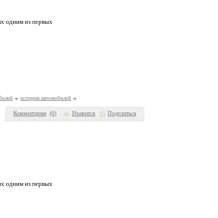
ях одним из первых
билей
история автомобилей
Комментарии
(
0
)
Нравится
Поделиться
ях одним из первых