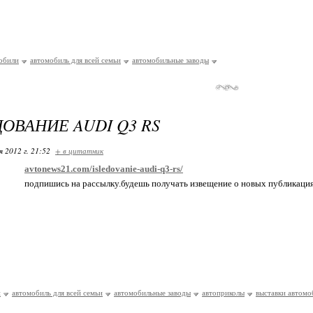
обили
автомобиль для всей семьи
автомобильные заводы
ОВАНИЕ AUDI Q3 RS
я 2012 г. 21:52
+ в цитатник
avtonews21.com/isledovanie-audi-q3-rs/
подпишись на рассылку.будешь получать извещение о новых публикаци
и
автомобиль для всей семьи
автомобильные заводы
автоприколы
выставки автомо