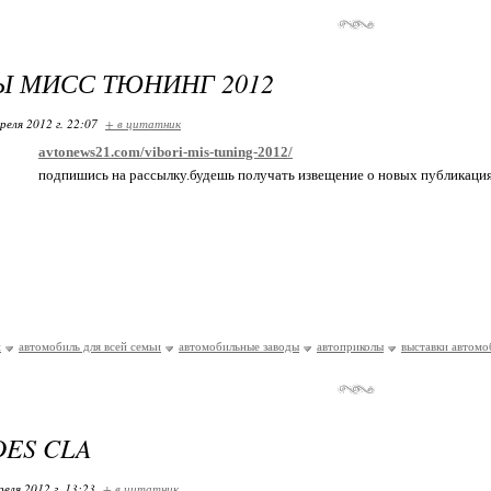
 МИСС ТЮНИНГ 2012
реля 2012 г. 22:07
+ в цитатник
avtonews21.com/vibori-mis-tuning-2012/
подпишись на рассылку.будешь получать извещение о новых публикаци
и
автомобиль для всей семьи
автомобильные заводы
автоприколы
выставки автомо
ES CLA
реля 2012 г. 13:23
+ в цитатник