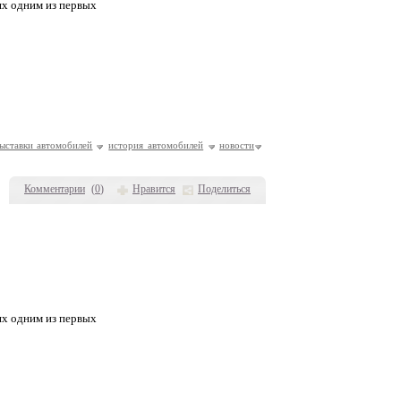
ях одним из первых
ыставки автомобилей
история автомобилей
новости
Комментарии
(
0
)
Нравится
Поделиться
ях одним из первых