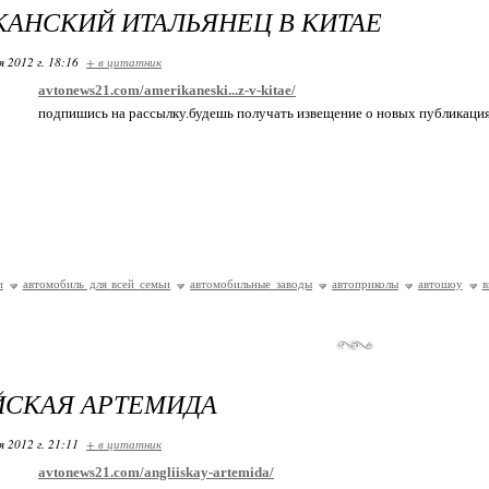
АНСКИЙ ИТАЛЬЯНЕЦ В КИТАЕ
я 2012 г. 18:16
+ в цитатник
avtonews21.com/amerikaneski...z-v-kitae/
подпишись на рассылку.будешь получать извещение о новых публикаци
и
автомобиль для всей семьи
автомобильные заводы
автоприколы
автошоу
в
ЙСКАЯ АРТЕМИДА
я 2012 г. 21:11
+ в цитатник
avtonews21.com/angliiskay-artemida/