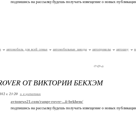
подпишись на рассылку.будешь получать извещение о новых публикаци
и
автомобиль для всей семьи
автомобильные заводы
автоприколы
автошоу
в
ROVER ОТ ВИКТОРИИ БЕКХЭМ
012 г. 23:20
+ в цитатник
avtonews21.com/range-rover-...ii-bekhem/
подпишись на рассылку.будешь получать извещение о новых публикаци