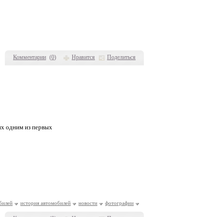
Комментарии
(
0
)
Нравится
Поделиться
ях одним из первых
билей
история автомобилей
новости
фотографии