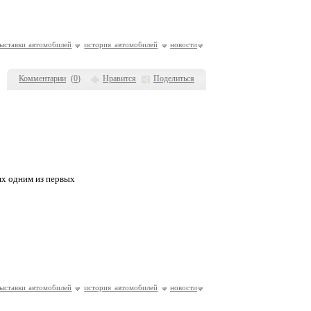
ыставки автомобилей
история автомобилей
новости
Комментарии
(
0
)
Нравится
Поделиться
ях одним из первых
ыставки автомобилей
история автомобилей
новости