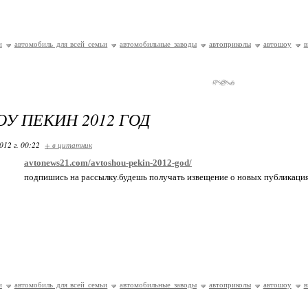
и
автомобиль для всей семьи
автомобильные заводы
автоприколы
автошоу
в
У ПЕКИН 2012 ГОД
012 г. 00:22
+ в цитатник
avtonews21.com/avtoshou-pekin-2012-god/
подпишись на рассылку.будешь получать извещение о новых публикаци
и
автомобиль для всей семьи
автомобильные заводы
автоприколы
автошоу
в