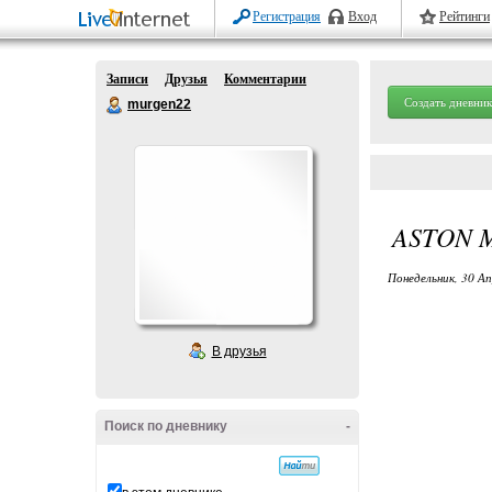
Регистрация
Вход
Рейтинги
Записи
Друзья
Комментарии
Создать дневник
murgen22
ASTON 
Понедельник, 30 Ап
В друзья
Поиск по дневнику
-