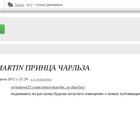
Авось
из (+ сутки) дневников
MARTIN ПРИНЦА ЧАРЛЬЗА
реля 2012 г. 21:28
+ в цитатник
avtonews21.com/aston-martin...a-charlza/
подпишись на рассылку.будешь получать извещение о новых публикаци