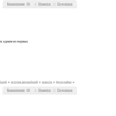
Комментарии
(
0
)
Нравится
Поделиться
ях одним из первых
билей
история автомобилей
новости
фотографии
Комментарии
(
0
)
Нравится
Поделиться