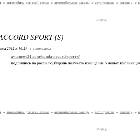
и
автомобиль для всей семьи
автомобильные заводы
автоприколы
автошоу
в
ACCORD SPORT (S)
реля 2012 г. 16:29
+ в цитатник
avtonews21.com/honda-accord-sport-s/
подпишись на рассылку.будешь получать извещение о новых публикаци
и
автомобиль для всей семьи
автомобильные заводы
автоприколы
автошоу
в