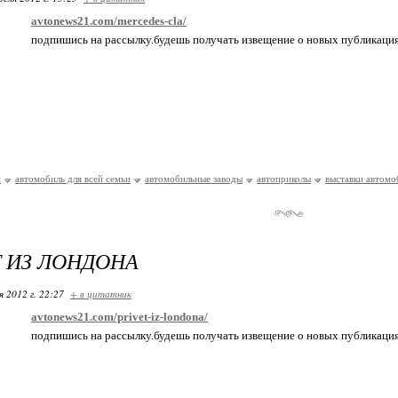
avtonews21.com/mercedes-cla/
подпишись на рассылку.будешь получать извещение о новых публикаци
и
автомобиль для всей семьи
автомобильные заводы
автоприколы
выставки автомо
 ИЗ ЛОНДОНА
я 2012 г. 22:27
+ в цитатник
avtonews21.com/privet-iz-londona/
подпишись на рассылку.будешь получать извещение о новых публикаци