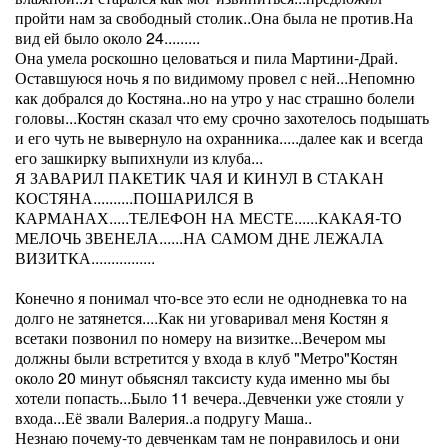
пройти нам за свободный столик..Она была не против.На
вид ей было около 24.........
Она умела роскошно целоваться и пила Мартини-Драй.
Оставшуюся ночь я по видимому провел с ней...Непомню
как добрался до Костяна..но на утро у нас страшно болели
головы...Костян сказал что ему срочно захотелось подышать
и его чуть не вывернуло на охранника.....далее как и всегда
его зашкирку выпихнули из клуба...
Я ЗАВАРИЛ ПАКЕТИК ЧАЯ И КИНУЛ В СТАКАН
КОСТЯНА..........ПОШАРИЛСЯ В
КАРМАНАХ.....ТЕЛЕФОН НА МЕСТЕ......КАКАЯ-ТО
МЕЛОЧЬ ЗВЕНЕЛА......НА САМОМ ДНЕ ЛЕЖАЛА
ВИЗИТКА................
Конечно я понимал что-все это если не однодневка то на
долго не затянется....Как ни уговаривал меня Костян я
всетаки позвонил по номеру на визитке...Вечером мы
должны были встретится у входа в клуб "Метро"Костян
около 20 минут обьяснял таксисту куда именно мы бы
хотели попасть...Было 11 вечера..Девченки уже стояли у
входа...Её звали Валерия..а подругу Маша..
Незнаю почему-то девченкам там не понравилось и они