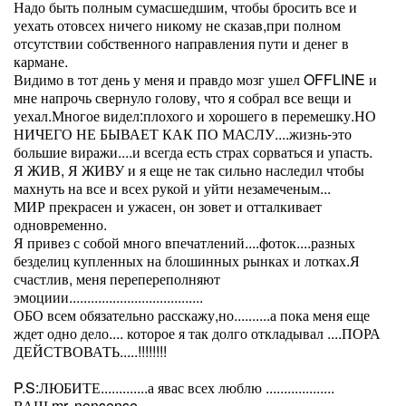
Надо быть полным сумасшедшим, чтобы бросить все и
уехать отовсех ничего никому не сказав,при полном
отсутствии собственного направления пути и денег в
кармане.
Видимо в тот день у меня и правдо мозг ушел OFFLINE и
мне напрочь свернуло голову, что я собрал все вещи и
уехал.Многое видел:плохого и хорошего в перемешку.НО
НИЧЕГО НЕ БЫВАЕТ КАК ПО МАСЛУ....жизнь-это
большие виражи....и всегда есть страх сорваться и упасть.
Я ЖИВ, Я ЖИВУ и я еще не так сильно наследил чтобы
махнуть на все и всех рукой и уйти незамеченым...
МИР прекрасен и ужасен, он зовет и отталкивает
одновременно.
Я привез с собой много впечатлений....фоток....разных
безделиц купленных на блошинных рынках и лотках.Я
счастлив, меня перепереполняют
эмоциии.....................................
ОБО всем обязательно расскажу,но..........а пока меня еще
ждет одно дело.... которое я так долго откладывал ....ПОРА
ДЕЙСТВОВАТЬ.....!!!!!!!!
P.S:ЛЮБИТЕ.............а явас всех люблю ...................
ВАШ mr. nonsense.