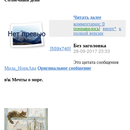
Читать далее
комментарии: 0
понравилось!
вверх^
к
полной версии
Без заголовка
[559x740]
28-09-2017 23:33
Это цитата сообщения
Мила_НоркАва
Оригинальное сообщение
в\к Мечты о море.