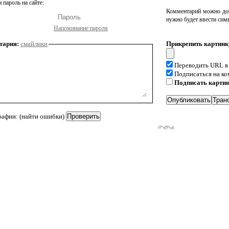
 пароль на сайте:
Комментарий можно доб
нужно будет ввести сим
Напоминание пароля
тария:
смайлики
Прикрепить картинк
Переводить URL в
Подписаться на к
Подписать карти
рафии: (найти ошибки)