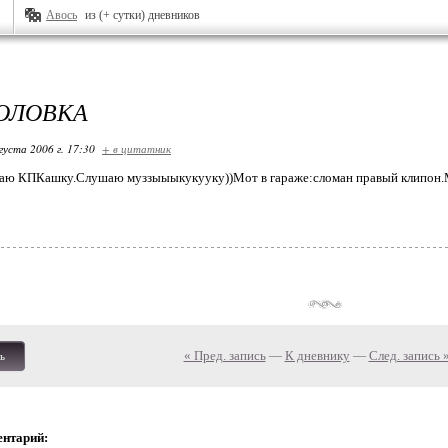
Авось
из (+ сутки) дневников
ГОЛОВКА
густа 2006 г. 17:30
+ в цитатник
маю КПКашку.Слушаю муззыыыкукууку))Мот в гараже:сломан правый клипон.М
« Пред. запись
—
К дневнику
—
След. запись 
ь
ентарий: