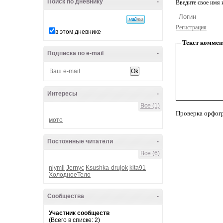
Поиск по дневнику
-
Введите свое имя и
Регистрация
в этом дневнике
Текст коммен
Подписка по e-mail
-
Интересы
-
Все (1)
Проверка орфог
мото
Постоянные читатели
-
Все (6)
nlymli
Jernyc
Ksushka-drujok
kita91
ХолодноеТело
Сообщества
-
Участник сообществ
(Всего в списке: 2)