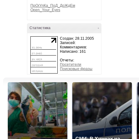
ПрОгУлКа_ПоД_ДоЖдЕм
Open_Your_Eyes
Статистика
-
Создан: 28.11.2005
Записей:
Комментариев:
Написано: 161
Отчеты:
Посетители
Поисковые фразы
СМИ: В Химках на