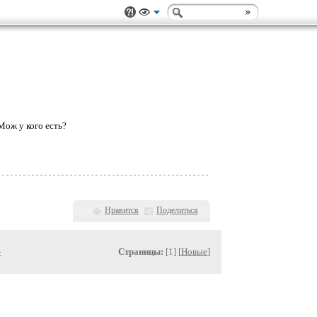
ож у кого есть?
Нравится
Поделиться
»
Страницы:
[1] [
Новые
]