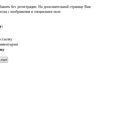
авить без регистрации. На дополнительной странице Вам
волы с изображения в специальное поле.
у:
 ссылку
омментарии
нку