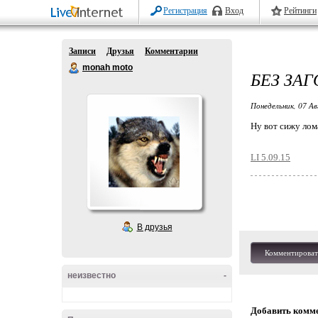
Регистрация
Вход
Рейтинги
Записи
Друзья
Комментарии
monah moto
БЕЗ ЗА
Понедельник, 07 Ав
Ну вот сижу ло
LI 5.09.15
В друзья
Комментироват
неизвестно
-
Добавить комм