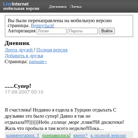
Live
Internet
Дневники
Личка
мобильная версия
Вы были перенаправлены на мобильную версию
страницы.
Вернуться!
Авторизация
Дневник
Лента друзей
/
Полная версия
Добавить в друзья
Страницы:
раньше»
......Супер!
17-09-2007 00:10
Я счастлива! Недавно я ездила в Турцию отдыхать С
друзьями это было супер! Давно я так не
отдыхала!!!!))))))Небо ,солнце ,море ,пляж!!!И дискотеки!
Жаль что пробыла я там всего неднлю!!Пока....
комментарии: 1
понравилось!
вверх^
к полной версии