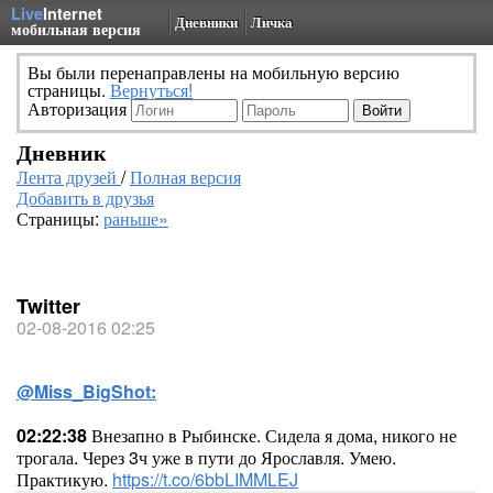
Live
Internet
Дневники
Личка
мобильная версия
Вы были перенаправлены на мобильную версию
страницы.
Вернуться!
Авторизация
Дневник
Лента друзей
/
Полная версия
Добавить в друзья
Страницы:
раньше»
Twitter
02-08-2016 02:25
@Miss_BigShot:
02:22:38
Внезапно в Рыбинске. Сидела я дома, никого не
трогала. Через 3ч уже в пути до Ярославля. Умею.
Практикую.
https://t.co/6bbLIMMLEJ