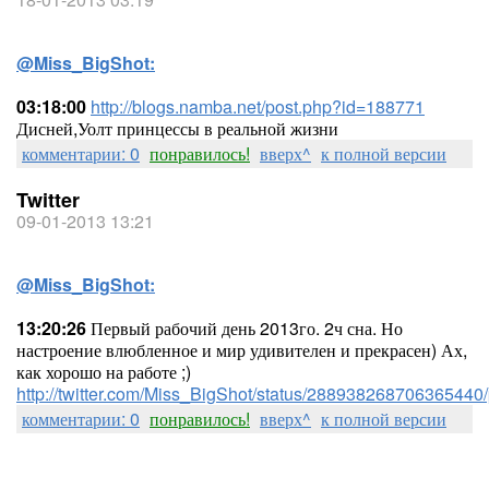
@Miss_BigShot:
03:18:00
http://blogs.namba.net/post.php?id=188771
Дисней,Уолт принцессы в реальной жизни
комментарии: 0
понравилось!
вверх^
к полной версии
Twitter
09-01-2013 13:21
@Miss_BigShot:
13:20:26
Первый рабочий день 2013го. 2ч сна. Но
настроение влюбленное и мир удивителен и прекрасен) Ах,
как хорошо на работе ;)
http://twitter.com/Miss_BigShot/status/288938268706365440/
комментарии: 0
понравилось!
вверх^
к полной версии