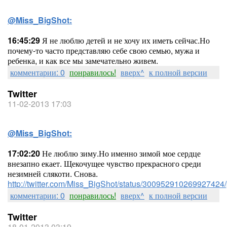
@Miss_BigShot:
16:45:29
Я не люблю детей и не хочу их иметь сейчас.Но
почему-то часто представляю себе свою семью, мужа и
ребенка, и как все мы замечательно живем.
комментарии: 0
понравилось!
вверх^
к полной версии
Twitter
11-02-2013 17:03
@Miss_BigShot:
17:02:20
Не люблю зиму.Но именно зимой мое сердце
внезапно екает. Щекочущее чувство прекрасного среди
незимней слякоти. Снова.
http://twitter.com/Miss_BigShot/status/300952910269927424/
комментарии: 0
понравилось!
вверх^
к полной версии
Twitter
18-01-2013 03:19