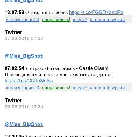
13:07:58
О том, что я люблю.
https://t.co/FGGD7bnbPb
комментарии: 0
понравилось!
вверх^
к полной версии
Twitter
27-09-2015 07:07
@Miss_BigShot:
07:02:54
Я играю вБитва Замков - Castle Clash!
Присоединяйся и помоги мне захватить лидерство!
https://t.co/QNTe8toivc
комментарии: 0
понравилось!
вверх^
к полной версии
Twitter
26-08-2015 13:24
@Miss_BigShot:
13:20:46
Дико обидно, что приходится терять людей,