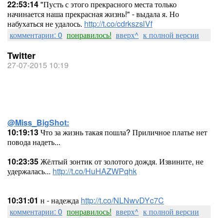
22:53:14
"Пусть с этого прекрасного места только
начинается наша прекрасная жизнь!" - выдала я. Но
набухаться не удалось.
http://t.co/cdrkszslVf
комментарии: 0
понравилось!
вверх^
к полной версии
Twitter
27-07-2015 10:19
@Miss_BigShot:
10:19:13
Что за жизнь такая пошла? Приличное платье нет
повода надеть...
10:23:35
Жёлтый зонтик от золотого дождя. Извините, не
удержалась...
http://t.co/HuHAZWPqhk
10:31:01
н - надежда
http://t.co/NLNwvDYc7C
комментарии: 0
понравилось!
вверх^
к полной версии