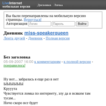
Live
Internet
Дневники
Личка
мобильная версия
Вы были перенаправлены на мобильную версию
страницы.
Вернуться!
Авторизация
Дневник
miss-speakerqueen
Лента друзей
-
Дневник
-
Полная версия
Без заголовка
05-09-2007 16:00
к комментариям
-
к полной версии
-
понравилось!
Ну вот... забралась я еще раз в нет
ЫЫЫЫЫЫ
Крууута
Чувствуется ломка по интернету, злу да и всяким там
тусам...
Ничо скоро все будет