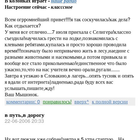
В колонках играет -
наше радио
Настроение сейчас -
класссное
Всем огрромнейший привет!!!!я так соскучилась!как дела?
Как отдыхается?
У меня все отлично....7 июля приехала с Селигера!классно
съездила!научилась грести на лодке,познакомилась с
клевыми ребятами,купалась и просто хорошо проводила
время!!!поначалу было непривычно жить в лесу,наедине с
разными животными и насекомыми,а потом привыкла и
вообще все стало прикольненько!единственное что было
ужасно,то,что на нас учителя вечно орали,ругали.......
Завтра я уезжаю в Словакию,в лагерь...опять тусняк и опять
я вдали от интернета)ладненько,рада буду всех вас
услышать,пишите,жду!
Ваш Мышонок.
комментарии: 0
понравилось!
вверх^
к полной версии
в путь,в дорогу
22-06-2006 20:33
Ну вот,рюкзак уже собран!завтра в 5 утра стартую....На