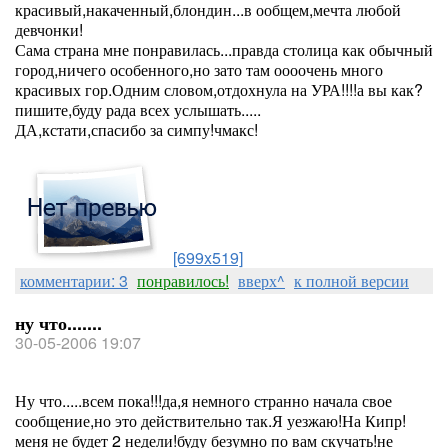
красивый,накаченный,блондин...в ообщем,мечта любой
девчонки!
Сама страна мне понравилась...правда столица как обычный
город,ничего особенного,но зато там оооочень много
красивых гор.Одним словом,отдохнула на УРА!!!!а вы как?
пишите,буду рада всех услышать.....
ДА,кстати,спасибо за симпу!чмакс!
[699x519]
комментарии: 3
понравилось!
вверх^
к полной версии
ну что.......
30-05-2006 19:07
Ну что.....всем пока!!!да,я немного странно начала свое
сообщение,но это действительно так.Я уезжаю!На Кипр!
меня не будет 2 недели!буду безумно по вам скучать!не