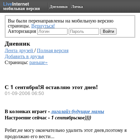
Live
Internet
Дневники
Личка
мобильная версия
Вы были перенаправлены на мобильную версию
страницы.
Вернуться!
Авторизация
Дневник
Лента друзей
/
Полная версия
Добавить в друзья
Страницы:
раньше»
С 1 сентября!Я оставляю этот днев!
01-09-2006 06:50
В колонках играет -
лигалайз будущие мамы
Настроение сейчас -
1 сентябрьское))))
Ребят,не могу окончательно удалить этот днев,поэтому я
продолжаю его вести...