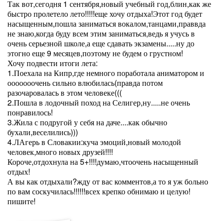
Так вот,сегодня 1 сентября,новый учебный год,блин,как же
быстро пролетело лето!!!!!еще хочу отдыха!Этот год будет
насыщенным,пошла заниматься вокалом,танцами,праввда
не знаю,когда буду всем этим заниматься,ведь я учусь в
очень серьезной школе,а еще сдавать экзамены.....ну до
этогно еще 9 месяцев,поэтому не будем о грустном!
Хочу подвести итоги лета:
1.Поехала на Кипр,где немного поработала аниматором и
ооооооочень сильно влюбилась(правда потом
разочаровалась в этом человеке(((
2.Пошла в лодочный поход на Селигер,ну.....не очень
понравилось!
3.Жила с подругой у себя на даче....как обычно
бухали,веселились)))
4.ЛАгерь в Словакии:куча эмоций,новый молодой
человек,много новых друзей!!!!
Короче,отдохнула на 5+!!!!думаю,чтоочень насыщенный
отдых!
А вы как отдыхали?жду от вас комментов,а то я уж больно
по вам соскучилась!!!!!!всех крепко обнимаю и целую!
пишите!