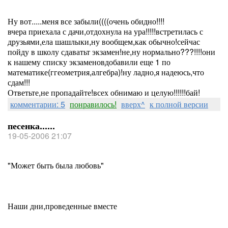
Ну вот.....меня все забыли((((очень обидно!!!!
вчера приехала с дачи,отдохнула на ура!!!!!встретилась с
друзьями,ела шашлыки,ну вообщем,как обычно!сейчас
пойду в школу сдаватьт экзамен!не,ну нормально???!!!!они
к нашему списку экзаменовдобавили еще 1 по
математике(ггеометрия,алгебра)!ну ладно,я надеюсь,что
сдам!!!
Ответьте,не пропадайте!всех обнимаю и целую!!!!!!бай!
комментарии: 5
понравилось!
вверх^
к полной версии
песенка......
19-05-2006 21:07
"Может быть была любовь"
Наши дни,проведенные вместе