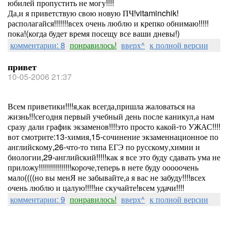
юбилей пропустить не могу!!!!
Да,и я приветствую свою новую ПЧ!vitaminchik!
располагайся!!!!!!!всех очень люблю и крепко обнимаю!!!!!
пока!(когда будет время посещу все ваши дневы!)
комментарии: 8
понравилось!
вверх^
к полной версии
привет
10-05-2006 21:37
Всем приветики!!!!я,как всегда,пришла жаловаться на
жизнь!!!сегодня первый учебный день после каникул,а нам
сразу дали график экзаменов!!!!это просто какой-то УЖАС!!!!
вот смотрите:13-химия,15-сочинение экзаменнационное по
английскому,26-что-то типа ЕГЭ по русскому,химии и
биологии,29-английский!!!!!как я все это буду сдавать ума не
приложу!!!!!!!!!!!!!!!!короче,теперь в нете буду ооооочень
мало((((но вы менЯ не забывайте,а я вас не забуду!!!!всех
очень люблю и цалую!!!!!не скучайте!всем удачи!!!!
комментарии: 9
понравилось!
вверх^
к полной версии