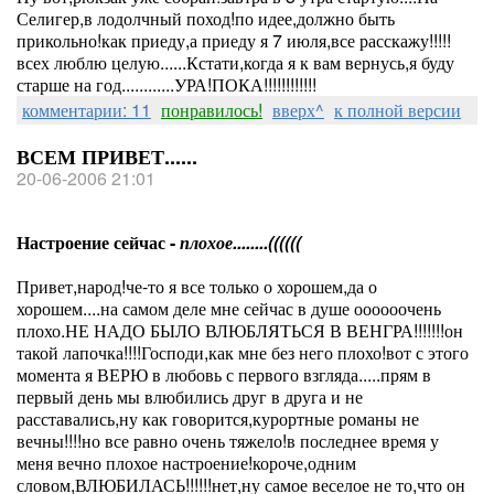
Селигер,в лодолчный поход!по идее,должно быть
прикольно!как приеду,а приеду я 7 июля,все расскажу!!!!!
всех люблю целую......Кстати,когда я к вам вернусь,я буду
старше на год............УРА!ПОКА!!!!!!!!!!!!
комментарии: 11
понравилось!
вверх^
к полной версии
ВСЕМ ПРИВЕТ......
20-06-2006 21:01
Настроение сейчас -
плохое........((((((
Привет,народ!че-то я все только о хорошем,да о
хорошем....на самом деле мне сейчас в душе оооооочень
плохо.НЕ НАДО БЫЛО ВЛЮБЛЯТЬСЯ В ВЕНГРА!!!!!!!он
такой лапочка!!!!Господи,как мне без него плохо!вот с этого
момента я ВЕРЮ в любовь с первого взгляда.....прям в
первый день мы влюбились друг в друга и не
расставались,ну как говорится,курортные романы не
вечны!!!!но все равно очень тяжело!в последнее время у
меня вечно плохое настроение!короче,одним
словом,ВЛЮБИЛАСЬ!!!!!!нет,ну самое веселое не то,что он