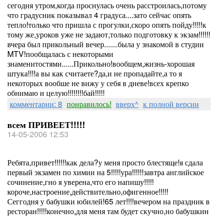
сегодня утром,когда проснулась очень расстроилась,потому
что градусник показывал 4 градуса....зато сейчас опять
тепло!только что пришла с прогулки,скоро опять пойду!!!!!к
тому же,уроков уже не задают,только подготовку к экзам!!!!!!
вчера был прикольный вечер.......была у знакомой в студии
MTV!пообщалась с некоторыми
знаменитостями......Прикольно!вообщем,жизнь-хорошая
штука!!!!а вы как считаете?да,и не пропадайте,а то я
некоторых вообше не вижу у себя в дневе!всех крепко
обнимаю и целую!!!!!!!!бай!!!!!
комментарии: 8
понравилось!
вверх^
к полной версии
всем ПРИВЕЕТ!!!!!
14-05-2006 12:53
Ребята,привет!!!!!!как дела?у меня просто блестяще!я сдала
первый экзамен по химии на 5!!!!!ура!!!!!!завтра английское
сочинение,гно я уверена,что его напишу!!!!!
короче,настроение,действительно,офигенное!!!!!
Сеггодня у бабушки юбилей!65 лет!!!!вечером на праздник в
ресторан!!!!!конечно,для меня там будет скучно,но бабушкин