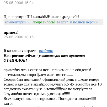
25-05-2006 15:04
Приветствую ПЧ samchik!Никитос,рада тебе!
комментарии: 0
понравилось!
вверх^
к полной версии
привет!
25-05-2006 13:15
В колонках играет -
eminem
Настроение сейчас -
уставшее,но тем временем
ОТЛИЧНОЕ!
привет!ну что,я сказала нет....причем,он не обиделся!
возможно,мы скоро будем жить вместе......
Сеодня был последний официальный день в школе!теперь
только надо сдать экзы!короче,учить КУЧУ всего!!!за все 10
лет,можно сказать,ну за 5 точно!!!!!уже не могу!устала
безумно!но ничегго,я смогу,все сдам!!!!!!
Всех выпускников поздравляю с Последним звонком!!!!!
удачи!