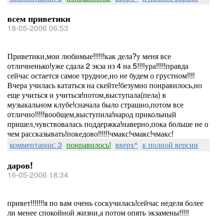
всем приветики
18-05-2006 06:53
Приветики,мои любимые!!!!!!как дела?у меня все
отличненько!уже сдала 2 экза из 4 на 5!!!!ура!!!!!правда
сейчас остается самое трудное,но не будем о грустном!!!!
Вчера училась кататься на скейте!безумно понравилось,но
еще учиться и учиться!потом,выступала(пела) в
музыкальном клубе!сначала было страшно,потом все
отлично!!!!!вообщем,выступила!народ прикольный
пришел,чувствовалась поддержка!наверно,пока больше не о
чем рассказывать!покедово!!!!!!чмакс!чмакс!чмакс!
комментарии: 3
понравилось!
вверх^
к полной версии
даров!
16-05-2006 18:34
привет!!!!!!!я по вам очень соскучилась!сейчас неделя более
ли менее спокойной жизни,а потом опять экзамены!!!!!