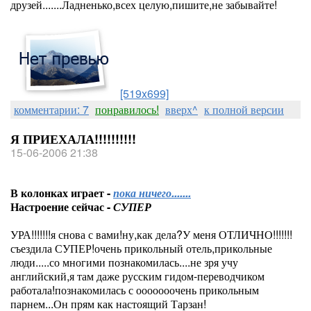
друзей.......Ладненько,всех целую,пишите,не забывайте!
[519x699]
комментарии: 7
понравилось!
вверх^
к полной версии
Я ПРИЕХАЛА!!!!!!!!!!
15-06-2006 21:38
В колонках играет -
пока ничего.......
Настроение сейчас -
СУПЕР
УРА!!!!!!!я снова с вами!ну,как дела?У меня ОТЛИЧНО!!!!!!!
съездила СУПЕР!очень прикольный отель,прикольные
люди.....со многими познакомилась....не зря учу
английский,я там даже русским гидом-переводчиком
работала!познакомилась с ооооооочень прикольным
парнем...Он прям как настоящий Тарзан!