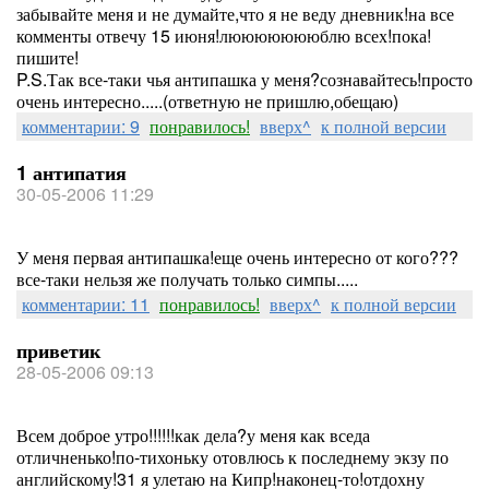
забывайте меня и не думайте,что я не веду дневник!на все
комменты отвечу 15 июня!люююююююблю всех!пока!
пишите!
P.S.Так все-таки чья антипашка у меня?сознавайтесь!просто
очень интересно.....(ответную не пришлю,обещаю)
комментарии: 9
понравилось!
вверх^
к полной версии
1 антипатия
30-05-2006 11:29
У меня первая антипашка!еще очень интересно от кого???
все-таки нельзя же получать только симпы.....
комментарии: 11
понравилось!
вверх^
к полной версии
приветик
28-05-2006 09:13
Всем доброе утро!!!!!!как дела?у меня как вседа
отличненько!по-тихоньку отовлюсь к последнему экзу по
английскому!31 я улетаю на Кипр!наконец-то!отдохну