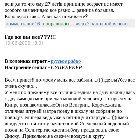
венгр,а то,что ему 27 лет!в принципе,возраст не имеет
особого значения,но все равно.....разница большая.
Короче,вот так....А вы как поживаете?
комментарии: 6
понравилось!
вверх^
к полной версии
Где же вы все???!!!
19-06-2006 18:01
В колонках играет -
русское радио
Настроение сейчас -
СУПЕЕЕЕЕР
Всем привет!!!по-моему меня все забыли....((((где вы?без вас
очень скучно...
У меня по прежнему все отлично,ездила на дачу,наобщалась
с друзьями,ко мне приехал молодой человек,с которым я на
Кипре познакомиласьюОн из Венгрии...Короче,жизнь-
отличная штука!!!завтра поеду в школу на собрание по
поводу Селигера,ведь уже в пятницу я стартую....)))имею
ввиду,что в пятницу начнется мой 2недельный лодочный
поход на Селигер,где я,кстати,буду праздновать свою
Днюху...Прикольно,на свежем воздухе,в кругу