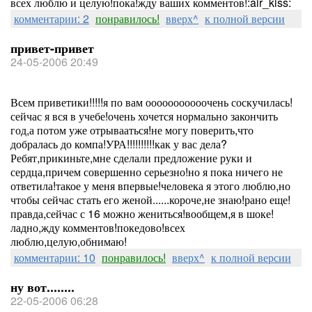
всех люблю и целую!пока!жду ваших комментов!:air_kiss:
комментарии: 2
понравилось!
вверх^
к полной версии
привет-привет
24-05-2006 20:49
Всем приветики!!!!!я по вам ооооооооооочень соскучилась!
сейчас я вся в учебе!очень хочется нормально закончить
год,а потом уже отрывааться!не могу поверить,что
добралась до компа!УРА!!!!!!!!!!как у вас дела?
Ребят,прикиньте,мне сделали предложение руки и
сердца,причем совершенно серьезно!но я пока ничего не
ответила!такое у меня впервые!человека я этого люблю,но
чтобы сейчас стать его женой......короче,не знаю!рано еще!
правда,сейчас с 16 можно жениться!вообщем,я в шоке!
ладно,жду комментов!покедово!всех
люблю,целую,обнимаю!
комментарии: 10
понравилось!
вверх^
к полной версии
ну вот........
22-05-2006 06:28