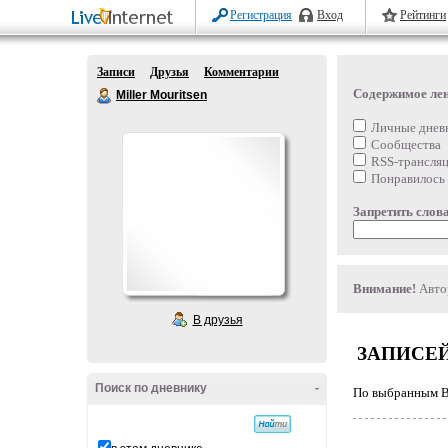
Регистрация
Вход
Рейтинги
Записи
Друзья
Комментарии
Содержимое ле
Miller Mouritsen
Личные днев
Сообщества
RSS-трансля
Понравилось
Запретить слова
Внимание!
Автор
В друзья
ЗАПИСЕЙ
Поиск по дневнику
-
По выбранным Ва