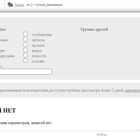
Авось
из (+ сутки) дневников
нты
Группы друзей
сообщения
ники
цитаты
музыка
ции
видео
 друзьям
новости
ссылки
:
изованным пользователям доступна глубина просмотра более 3 дней,
авториз
 НЕТ
ми параметрам, записей нет.