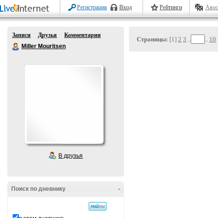
Регистрация
Вход
Рейтинги
Авос
Записи
Друзья
Комментарии
Страницы:
[1]
2
3
..
..
10
Miller Mouritsen
В друзья
Поиск по дневнику
-