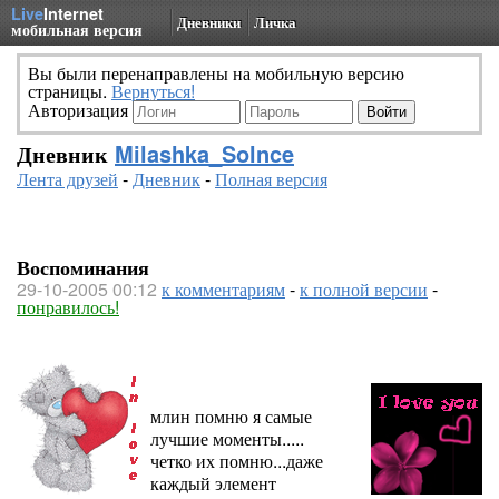
Live
Internet
Дневники
Личка
мобильная версия
Вы были перенаправлены на мобильную версию
страницы.
Вернуться!
Авторизация
Дневник
Milashka_Solnce
Лента друзей
-
Дневник
-
Полная версия
Воспоминания
29-10-2005 00:12
к комментариям
-
к полной версии
-
понравилось!
млин помню я самые
лучшие моменты.....
четко их помню...даже
каждый элемент