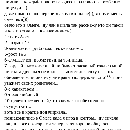
помню.....каждый поворот его,жест..разговор...а особенно
поцелуи...:)
даже помнб наше первое знакомсвто наше))))вспоминаешь
смеешься))))
было это в Омеге...ну лан начала так расскажу кто он такой
и как и когда мы познакомились:)
1-звать Асет
2-возраст 17
3-занимается футболом...баскетболом...
5-рост 196
6-слушает рэп кроме группы тринидад...
7-гордый,высокомерный,но бывает ласковый тока со мной
ни с кем другим я не видела....может девченку назвать
обезьяной если она ему не нравится...дерзкий....по***ст ,но
уважает своих родителей....
8-с характером...
9-трудолюбивый
10-целеустремленный,что задумал то обезательно
осуществит...
воть все в кратце поначиркала...
познакомились в Омеге када я игра в контры....ну снчала
пацаны все с которыми теперь я оч хорошо общаюсь
прикалывались...типо мулатка--шоколадка,этой ночью все