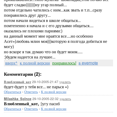
будет сладко)))))))ну угар полный...
потом отдельно чатились с ним...как звать и т.п...сразу
понравились друг другу...
потом начали видеться в школе общаться...
помтепенно я начала и с его друзьями общаться....
оказались не плохими парнями:)
на данный момент мне нраятся все....но особенно
Асет=)любовь млин моя)))которую я полгода добиться не
могу)
но вскоре я так думаю что он будет моим.....
:)будем надеется на лучшее...
вверх^
к полной версии
понравилось!
в evernote
Комментарии (2):
29-10-2005-21:47
удалить
Влюбленный_кот
будет-будет у тебя все... не парься =)
Обратиться
-
Ответить
-
К полной версии
29-10-2005-22:32
удалить
Milashka_Solnce
Влюбленный_кот,
:)угу пасиб
Обратиться
-
Ответить
-
К полной версии