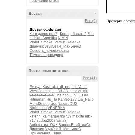
признания
стихи
Друзья
-
Все (9)
Проверка орфог
Друзья оффлайн
Кого давно нет?
Кого добавить?
Faa
Irishka_Angelika
NiMiN
Violet_Smoke_VersuS
Yelenka
Дианчик
ЗвукОваЯ_МанЬячкО
Совесть_человечества
Тёмная_провидица
Постоянные читатели
-
Все (41)
Evusya
Kast_aka_dj_pro
Lili_Vanili
WestCoast_girl
_DILAN_
_sexy_girl
valentinka_girl
Chaihpo
E_V_E
Faa
Hitmanah
Hu_Ta
Kanfetka77
Lia_Nailo
MohdSnodgrass
NazareDUS
Night_Leo
VENERKA
Violet_Smoke_VersuS
Yelenka
katerin_ka
margaritka719
maxxta
niki-
717
sudba2008
yana7
Алёнка_из_ОФК
ВареньЕ_иЗ_лаСк
Дианчик
ЗвукОваЯ_МанЬячкО
Прикольная_Лина