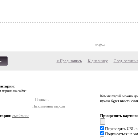
« Пред. запись
—
К дневнику
—
След. запись 
ь
ентарий:
 пароль на сайте:
Комментарий можно доб
нужно будет ввести сим
Напоминание пароля
тария:
смайлики
Прикрепить картинк
Переводить URL в
Подписаться на к