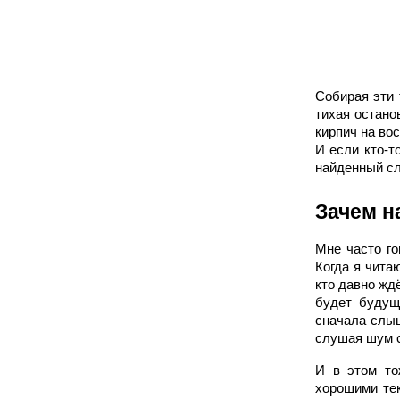
Собирая эти 
тихая остано
кирпич на вос
И если кто-т
найденный сл
Зачем н
Мне часто го
Когда я чита
кто давно ждё
будет будущ
сначала слыш
слушая шум 
И в этом то
хорошими те