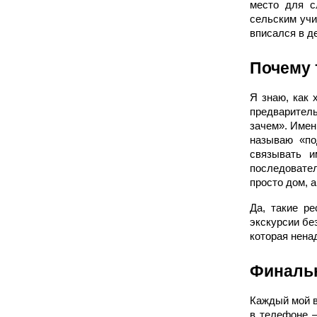
место для с
сельским учи
вписался в д
Почему 
Я знаю, как 
предваритель
зачем». Имен
называю «по
связывать и
последовател
просто дом, 
Да, такие р
экскурсии бе
которая ненад
Финальн
Каждый мой в
в телефоне 