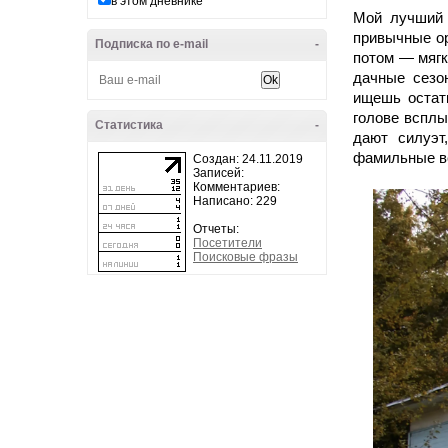
в этом дневнике
Мой лучший 
привычные ор
Подписка по e-mail
-
потом — мягк
дачные сезо
ищешь остат
голове всплы
Статистика
-
дают силуэт
фамильные ве
Создан: 24.11.2019
Записей:
Комментариев:
Написано: 229
Отчеты:
Посетители
Поисковые фразы