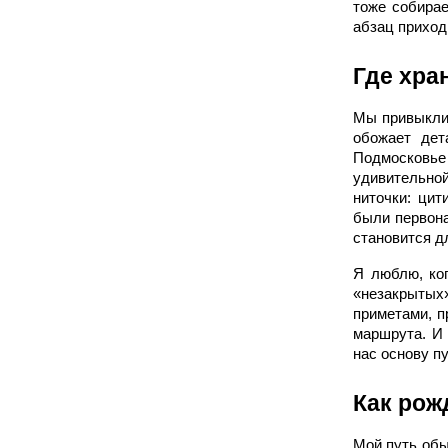
тоже собирае
абзац приход
Где хра
Мы привыкли,
обожает дет
Подмосковье 
удивительно
ниточки: цит
были первона
становится д
Я люблю, ког
«незакрытых»
приметами, п
маршрута. И
нас основу п
Как рож
Мой путь обы