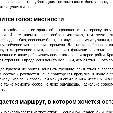
шь заранее — по публикациям, по заметкам в блогах, по муз
ится целая жизнь.
нится голос местности
 что «большая» история любит хронологию и датировку, но у 
али. И чем внимательнее собран материал, тем легче с
её задают Ока, сосновые боры, вытянутые сельские улицы и, к
й устойчивостью к течению времени. Для меня особенно важн
ирует метрические книги, сопоставляет фамилии в разных рев
чально и какие добавились после пожара или перестройки. Кра
ля странницы вроде меня чем-то большим, чем статья, — это пр
да краевед не боится заметить трещину, признаться в пробе
 местах и рождается наша соавторская прогулка: я ношу с с
рислушиваюсь к прозвищам улиц и объяснениям местных, и в к
 в такие моменты особенно ясно ощущаешь, насколько совре
ути.
дается маршрут, в котором хочется ост
чно складывается из трёх струй — семейной, усадебной и церк