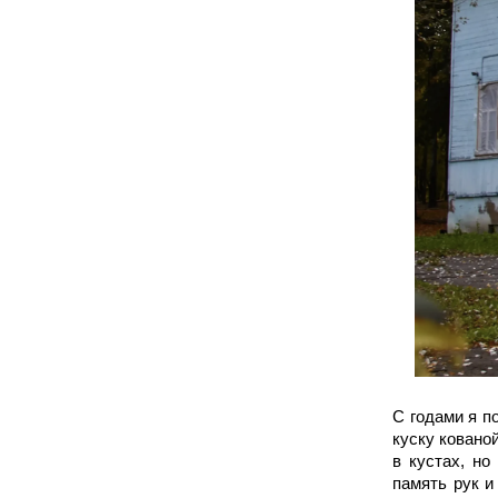
С годами я п
куску ковано
в кустах, но
память рук и