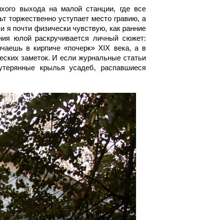
хого выхода на малой станции, где все
т торжественно уступает место гравию, а
и я почти физически чувствую, как ранние
ния юлой раскручивается личный сюжет:
чаешь в кирпиче «почерк» XIX века, а в
еских заметок. И если журнальные статьи
 утерянные крылья усадеб, распавшиеся