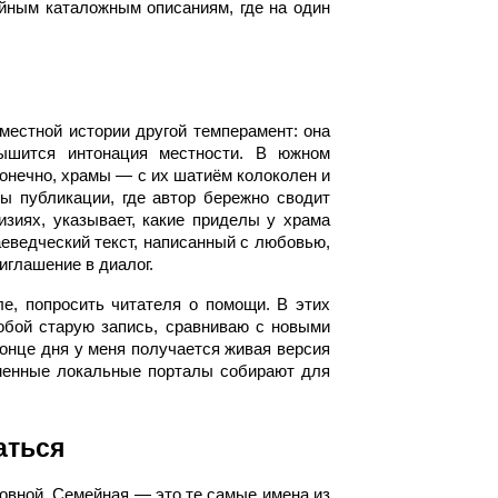
ейным каталожным описаниям, где на один
местной истории другой темперамент: она
лышится интонация местности. В южном
онечно, храмы — с их шатиём колоколен и
ы публикации, где автор бережно сводит
изиях, указывает, какие приделы у храма
еведческий текст, написанный с любовью,
иглашение в диалог.
ле, попросить читателя о помощи. В этих
обой старую запись, сравниваю с новыми
онце дня у меня получается живая версия
менные локальные порталы собирают для
аться
овной. Семейная — это те самые имена из