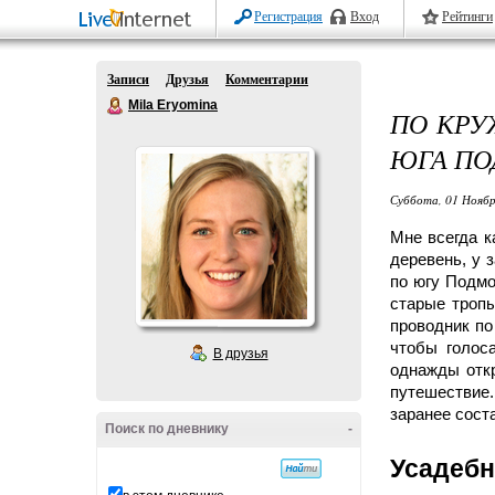
Регистрация
Вход
Рейтинги
Записи
Друзья
Комментарии
Mila Eryomina
ПО КРУ
ЮГА ПО
Суббота, 01 Ноябр
Мне всегда к
деревень, у 
по югу Подмо
старые тропы
проводник по
чтобы голос
В друзья
однажды отк
путешествие.
заранее сост
Поиск по дневнику
-
Усадебн