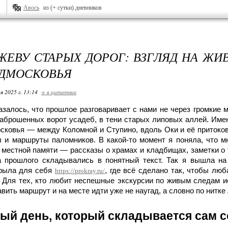
Авось
из (+ сутки) дневников
ЖЕВУ СТАРЫХ ДОРОГ: ВЗГЛЯД НА Ж
ДМОСКОВЬЯ
я 2025 г. 13:14
+ в цитатник
азалось, что прошлое разговаривает с нами не через громкие 
заброшенных ворот усадеб, в тени старых липовых аллей. Имен
сковья — между Коломной и Ступино, вдоль Оки и её притоков,
 и маршруты паломников. В какой-то момент я поняла, что м
 местной памяти — рассказы о храмах и кладбищах, заметки о 
а прошлого складывались в понятный текст. Так я вышла на
рыла для себя
, где всё сделано так, чтобы лю
https://prokray.ru/
 Для тех, кто любит неспешные экскурсии по живым следам и
авить маршрут и на месте идти уже не наугад, а словно по нитке
ый день, который складывается сам 