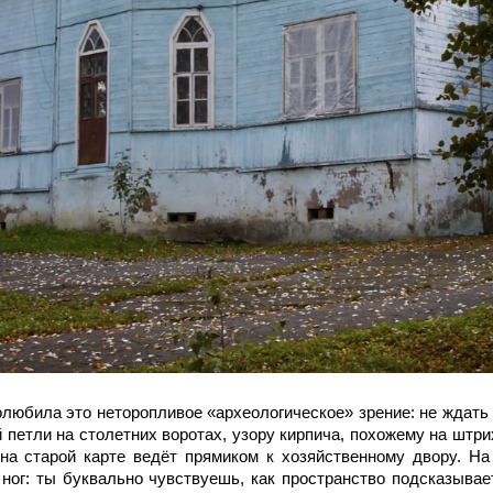
олюбила это неторопливое «археологическое» зрение: не ждать
й петли на столетних воротах, узору кирпича, похожему на штри
 на старой карте ведёт прямиком к хозяйственному двору. Н
 ног: ты буквально чувствуешь, как пространство подсказыва