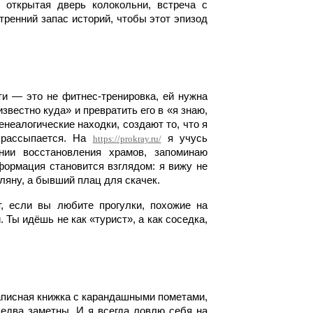
 открытая дверь колокольни, встреча с
тренний запас историй, чтобы этот эпизод
ти — это не фитнес-тренировка, ей нужна
звестно куда» и превратить его в «я знаю,
енеалогические находки, создают то, что я
 рассыпается. На
я учусь
https://prokray.ru/
нии восстановления храмов, запоминаю
формация становится взглядом: я вижу не
оляну, а бывший плац для скачек.
т, если вы любите прогулки, похожие на
 Ты идёшь не как «турист», а как соседка,
записная книжка с карандашными пометами,
едва заметны. И я всегда ловлю себя на