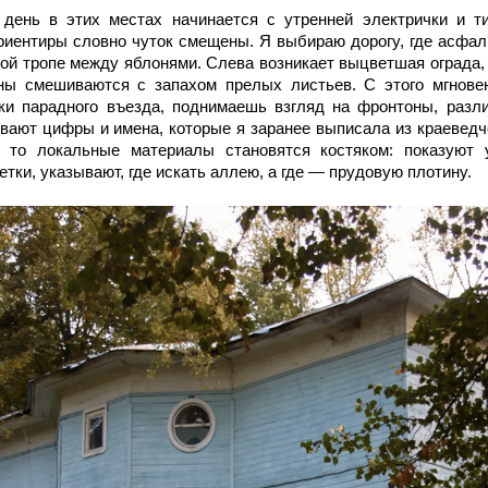
день в этих местах начинается с утренней электрички и ти
иентиры словно чуток смещены. Я выбираю дорогу, где асфаль
ой тропе между яблонями. Слева возникает выцветшая ограда, 
ны смешиваются с запахом прелых листьев. С этого мгнове
ки парадного въезда, поднимаешь взгляд на фронтоны, разли
вают цифры и имена, которые я заранее выписала из краеведч
, то локальные материалы становятся костяком: показуют
тки, указывают, где искать аллею, а где — прудовую плотину.