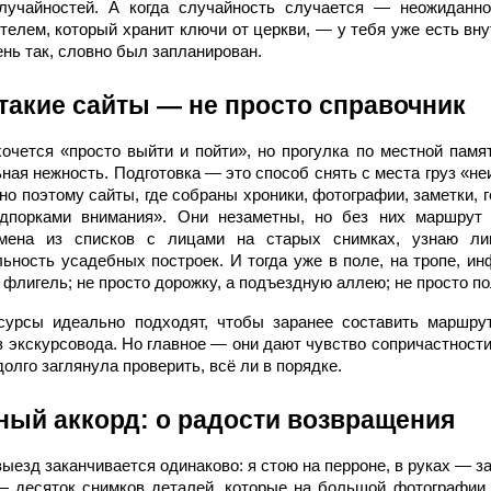
лучайностей. А когда случайность случается — неожиданно
телем, который хранит ключи от церкви, — у тебя уже есть вну
ень так, словно был запланирован.
такие сайты — не просто справочник
хочется «просто выйти и пойти», но прогулка по местной памя
ная нежность. Подготовка — это способ снять с места груз «неи
но поэтому сайты, где собраны хроники, фотографии, заметки, г
дпорками внимания». Они незаметны, но без них маршрут
мена из списков с лицами на старых снимках, узнаю ли
ьность усадебных построек. И тогда уже в поле, на тропе, ин
а флигель; не просто дорожку, а подъездную аллею; не просто п
есурсы идеально подходят, чтобы заранее составить маршру
з экскурсовода. Но главное — они дают чувство сопричастности.
олго заглянула проверить, всё ли в порядке.
ый аккорд: о радости возвращения
ыезд заканчивается одинаково: я стою на перроне, в руках — 
— десяток снимков деталей, которые на большой фотографии 