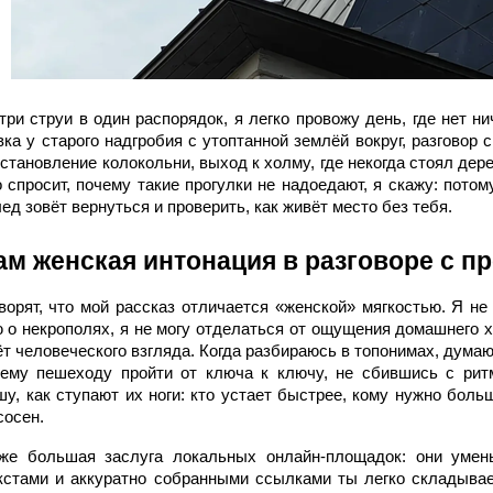
три струи в один распорядок, я легко провожу день, где нет ни
вка у старого надгробия с утоптанной землёй вокруг, разговор 
становление колокольни, выход к холму, где некогда стоял дере
о спросит, почему такие прогулки не надоедают, я скажу: пото
ед зовёт вернуться и проверить, как живёт место без тебя.
ам женская интонация в разговоре с 
ворят, что мой рассказ отличается «женской» мягкостью. Я не
ю о некрополях, я не могу отделаться от ощущения домашнего х
т человеческого взгляда. Когда разбираюсь в топонимах, думаю 
ему пешеходу пройти от ключа к ключу, не сбившись с ритм
у, как ступают их ноги: кто устает быстрее, кому нужно больше
сосен.
же большая заслуга локальных онлайн-площадок: они умен
кстами и аккуратно собранными ссылками ты легко складыва