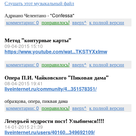
Слушать этот музыкальный файл
Адриано Челентано - "Confessa"
комментарии: 0
понравилось!
вверх^
к полной версии
Метод "контурные карты"
09-04-2015 15:10
https://www.youtube.com/wat...TKSTYXxImw
комментарии: 0
понравилось!
вверх^
к полной версии
Опера П.И. Чайковского "Пиковая дама"
08-04-2015 19:41
liveinternet.ru/community/4...351578351/
образцова, опера, пиквая дама
комментарии: 0
понравилось!
вверх^
к полной версии
Лемурьей мудрости пост! Улыбнемся!!!!
14-01-2015 21:39
liveinternet.ru/users/40160...349692109/