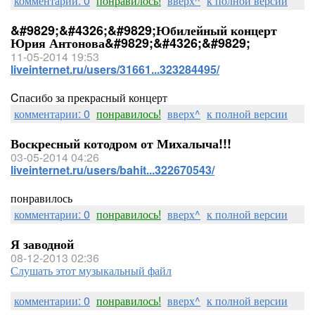
комментарии: 0
понравилось!
вверх^
к полной версии
&#9829;&#4326;&#9829;Юбилейный концерт
Юрия Антонова&#9829;&#4326;&#9829;
11-05-2014 19:53
liveinternet.ru/users/31661...323284495/
Cпасибо за прекрасный концерт
комментарии: 0
понравилось!
вверх^
к полной версии
Воскресный котодром от Михалыча!!!
03-05-2014 04:26
liveinternet.ru/users/bahit...322670543/
понравилось
комментарии: 0
понравилось!
вверх^
к полной версии
Я заводной
08-12-2013 02:36
Слушать этот музыкальный файл
комментарии: 0
понравилось!
вверх^
к полной версии