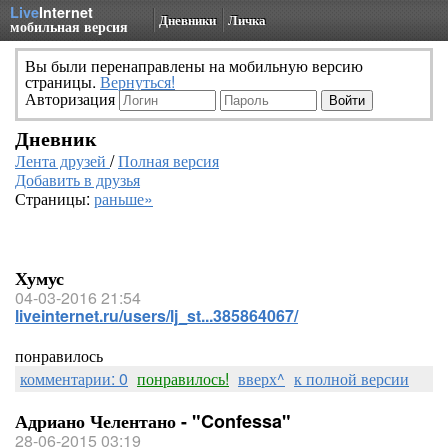
Live
Internet
Дневники
Личка
мобильная версия
Вы были перенаправлены на мобильную версию
страницы.
Вернуться!
Авторизация
Дневник
Лента друзей
/
Полная версия
Добавить в друзья
Страницы:
раньше»
Хумус
04-03-2016 21:54
liveinternet.ru/users/lj_st...385864067/
понравилось
комментарии: 0
понравилось!
вверх^
к полной версии
Адриано Челентано - "Confessa"
28-06-2015 03:19