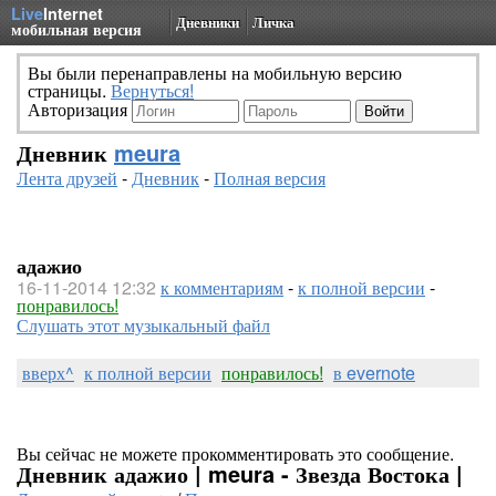
Live
Internet
Дневники
Личка
мобильная версия
Вы были перенаправлены на мобильную версию
страницы.
Вернуться!
Авторизация
Дневник
meura
Лента друзей
-
Дневник
-
Полная версия
адажио
16-11-2014 12:32
к комментариям
-
к полной версии
-
понравилось!
Слушать этот музыкальный файл
вверх^
к полной версии
понравилось!
в evernote
Вы сейчас не можете прокомментировать это сообщение.
Дневник адажио | meura - Звезда Востока |