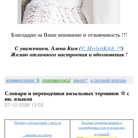
Благодарю за Ваше внимание и отзывчивость !!!
С уважением, Алена Ким
(
© MerlettKA® ™
)
Желаю отличного настроения и вдохновения !
комментарии: 9
понравилось!
вверх^
к полной версии
Словари и переводчики вязальных терминов ☆ с
ин. языков
27-12-2026 12:02
Перевод обозначений с англ. яз
Базовые термины вязания и
расшифровка схем в испанских
х
журнала
...вязание на спицах