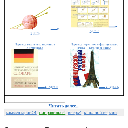
▬▬►
▬▬►
ЗДЕСЬ
ЗДЕСЬ
Перевод вязальных терминов
Перевод терминов с французского
с немецкого
языка ... вязание и шитьё
▬▬► ЗДЕСЬ
▬▬► ЗДЕСЬ
Читать далее...
комментарии: 4
понравилось!
вверх^
к полной версии