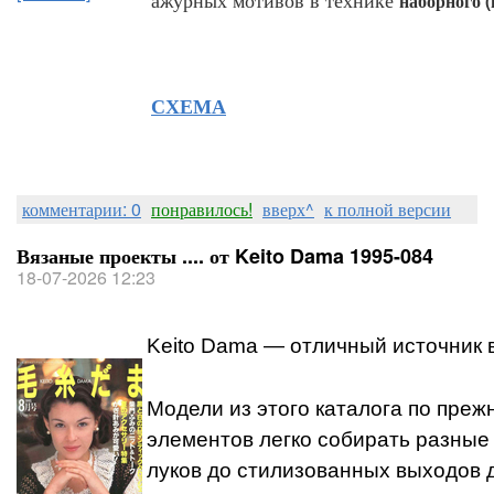
наборного 
СХЕМА
комментарии: 0
понравилось!
вверх^
к полной версии
Вязаные проекты .... от Keito Dama 1995-084
18-07-2026 12:23
Keito Dama — отличный источник 
Модели из этого каталога по преж
элементов легко собирать разные
луков до стилизованных выходов 