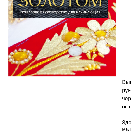
Выш
рук
чер
ост
Зде
мат