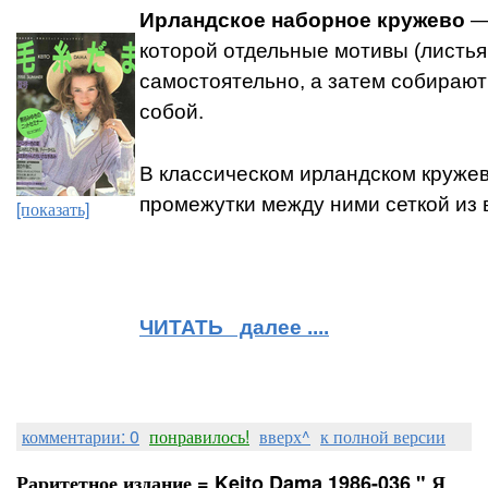
Ирландское наборное кружево
— 
которой отдельные мотивы (листья,
самостоятельно, а затем собирают
собой.
В классическом ирландском круже
промежутки между ними сеткой из 
[показать]
ЧИТАТЬ далее ....
комментарии: 0
понравилось!
вверх^
к полной версии
Раритетное издание = Keito Dama 1986-036 " Я