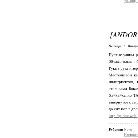
Walking..
[ANDOR
Четверг, 11 Января
Пустые улицы..
60-ых..только ч
Рука в руке и з
Местечковой ка
индигриентов,
столиками..Бокал
Ха=ха=ха..но ТА
завернутое с сы
до сих пор в дро
http://picasaweb
Рубрики:
Notes
Настрое