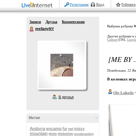
Регистрация
Вход
Рейтинги
Записи
Друзья
Комментарии
Выбрана рубрика
W
mellanyNY
Другие рубрики в 
Culture}
(56),
Coupl
[ME BY .
Понедельник, 22 Ян
В колонках игра
Ole-Lukoile
=
В друзья
Метки
-
Andorra
encamp
fur
missy
mel
mountain
photo
photoshop
snowboarding