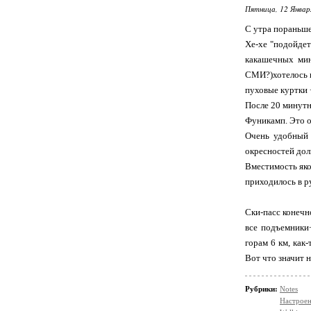
Пятница, 12 Январ
С утра пораньше
Хе-хе "подойдет
какашечных мин
СМИ?)хотелось п
пуховые куртки 
После 20 минутн
Фуникамп. Это о
Очень удобный 
окресностей дол
Вместимость яко
приходилось в ру
Ски-пасс конечно
все подъемники
горам 6 км, как
Вот что значит н
Рубрики:
Notes
Настрое