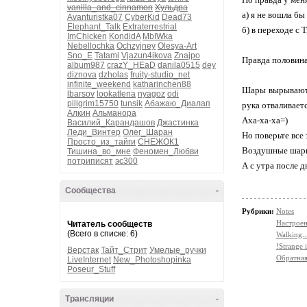
vanilla_and_cinnamon
Хульдра
а) я не вошла б
Avanturistka07
CyberKid
Dead73
Elephant_Talk
Extraterrestrial
б) в переходе с 
ImChicken
KondidA
MbIWka
Nebellochka
Ochzyjney
Olesya-Art
Sno_E
Tatami
Vjazun4ikova
Znajpo
Правда половина 
album987
crazY_HEaD
danila0515
dey
diznova
dzholas
fruity-studio_net
infinite_weekend
katharinchen88
Шары вырываются
lbarsov
lookatlena
nyagoz
odi
piligrim15750
tunsik
Абажаю_Диалап
рука отваливаетс
Алкин
Альманора
Аха-ха-ха=)
Василий_Карандашов
Джастинка
Леди_Винтер
Олег_Шаран
Но поверьте все
Просто_из_тайги
СНЕЖОК1
Воздушные шари
Тишина_во_мне
Феномен_Любви
потриписят
эс300
А с утра после д
Сообщества
-
Рубрики:
Notes
Настрое
Читатель сообществ
(Всего в списке: 6)
Walking..
!Strange i
Верстак
Тайт_Стрит
Умелые_ручки
Обратная
LiveInternet
New_Photoshopinka
Poseur_Stuff
Трансляции
-