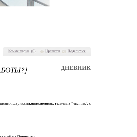
Комментарии
(
0
)
Нравится
Поделиться
АБОТЫ?]
ДНЕВНИК
ушными шариками,наполненных гелием, в "час пик", с
садкой на Пушке, тк: