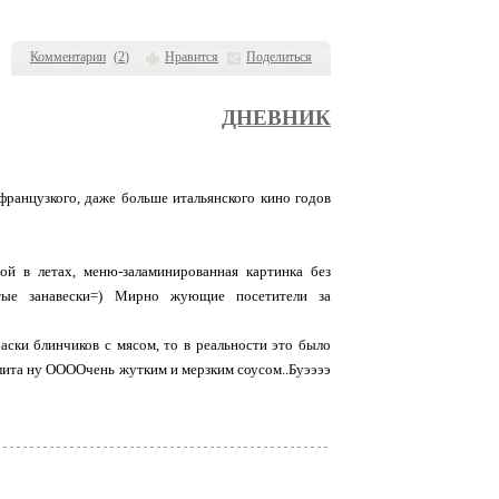
Комментарии
(
2
)
Нравится
Поделиться
ДНЕВНИК
ранцузкого, даже больше итальянского кино годов
ой в летах, меню-заламинированная картинка без
чатые занавески=) Мирно жующие посетители за
баски блинчиков с мясом, то в реальности это было
олита ну ООООчень жутким и мерзким соусом..Буээээ