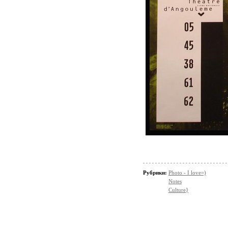
Рубрики:
Photo - I love=)
Notes
Culture}