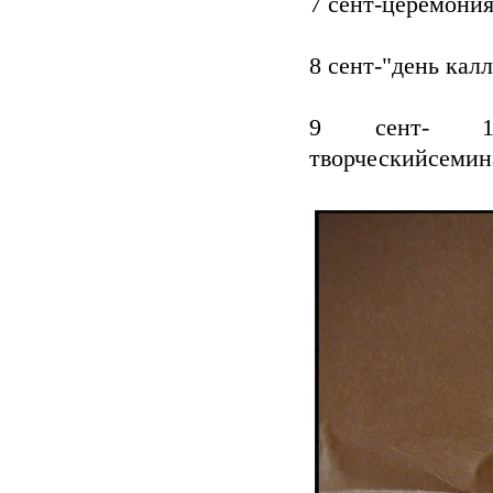
7 сент-церемония
8 сент-"день кал
9 сент- 14:0
творческийсемин