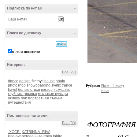
Подписка по e-mail
-
Поиск по дневнику
-
в этом дневнике
Интересы
-
Все (27)
dance
design
firetoys
house
photo
photoshop
snowboarding
svetix
trance
Рубрики:
Photo - I love=)
travel
белые стихи
вектор
искусство
Notes
клубника
крылья
мыльные пузыри
облака
пои
портретная съемка
путешествия
Постоянные читатели
-
ФОТОГРАФИЯ
Все (93)
-XOCE-
KATRINNA_RIVA
Воскресенье, 03 Сент
kiselnyeberega
luiza-troya
tohiro