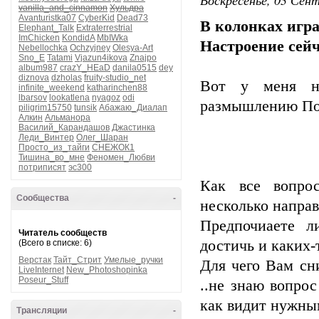
vanilla_and_cinnamon
Хульдра
Avanturistka07
CyberKid
Dead73
В колонках игра
Elephant_Talk
Extraterrestrial
ImChicken
KondidA
MbIWka
Настроение сейч
Nebellochka
Ochzyjney
Olesya-Art
Sno_E
Tatami
Vjazun4ikova
Znajpo
album987
crazY_HEaD
danila0515
dey
diznova
dzholas
fruity-studio_net
Вот у меня н
infinite_weekend
katharinchen88
lbarsov
lookatlena
nyagoz
odi
размышлению Пос
piligrim15750
tunsik
Абажаю_Диалап
Алкин
Альманора
Василий_Карандашов
Джастинка
Леди_Винтер
Олег_Шаран
Просто_из_тайги
СНЕЖОК1
Тишина_во_мне
Феномен_Любви
потриписят
эс300
Как все вопро
Сообщества
-
несколько направ
Предпочиаете л
Читатель сообществ
достичь и каких-
(Всего в списке: 6)
Верстак
Тайт_Стрит
Умелые_ручки
Для чего Вам сн
LiveInternet
New_Photoshopinka
Poseur_Stuff
..не знаю вопрос
как видит нужны
Трансляции
-