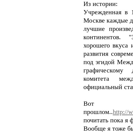
Из истории:
Учрежденная в 1
Москве каждые д
лучшие произве
континентов. 
хорошего вкуса 
развития соврем
под эгидой Межд
графическому
комитета меж
официальный ста
Вот о
прошлом..
http://
почитать пока я ф
Вообще я тоже бы