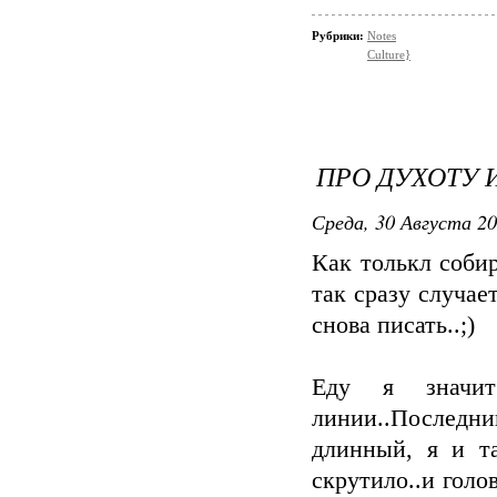
Рубрики:
Notes
Culture}
ПРО ДУХОТУ 
Среда, 30 Августа 20
Как толькл соби
так сразу случае
снова писать..;)
Еду я значит
линии..Последни
длинный, я и т
скрутило..и голо