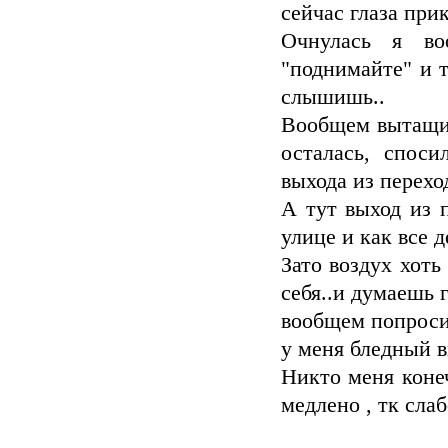
сейчас глаза при
Очнулась я во
"поднимайте" и т
слышишь..
Вообщем вытащил
осталась, споси
выхода из переход
А тут выход из
улице и как все 
Зато воздух хоть
себя..и думаешь г
вообщем попроси
у меня бледный в
Никто меня конеч
медлено , тк сла