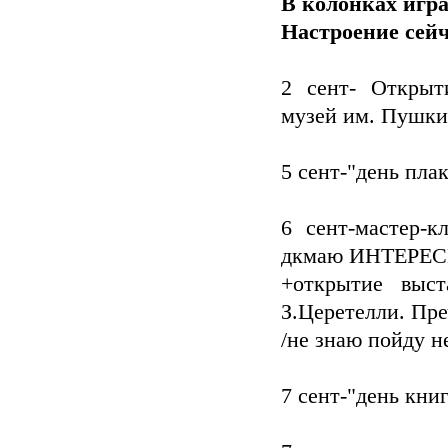
В колонках игра
Настроение сейч
2 сент- Открыт
музей им. Пушкин
5 сент-"день пла
6 сент-мастер-
дкмаю ИНТЕРЕС
+открытие выс
З.Церетелли. Пре
/не знаю пойду н
7 сент-"день кни