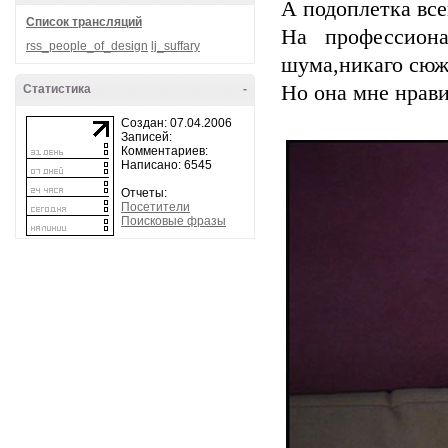
А подоплетка все
Список трансляций
На профессиона
rss_people_of_design
lj_suffary
шума,никаго сюж
Но она мне нрави
Статистика
-
Создан: 07.04.2006
Записей:
Комментариев:
Написано: 6545
Отчеты:
Посетители
Поисковые фразы