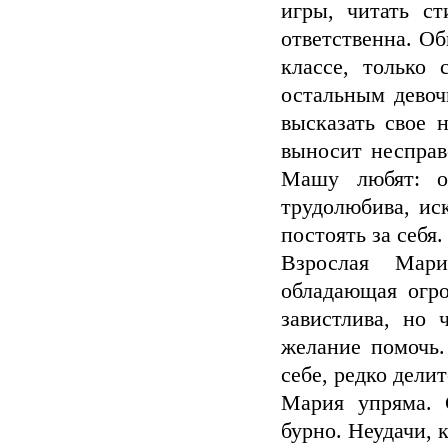
игры, читать ст
ответственна. О
классе, только
остальным дево
высказать свое 
выносит несправ
Машу любят: он
трудолюбива, ис
постоять за себя.
Взрослая Мари
обладающая огр
завистлива, но 
желание помочь.
себе, редко дели
Мария упряма. 
бурно. Неудачи, 