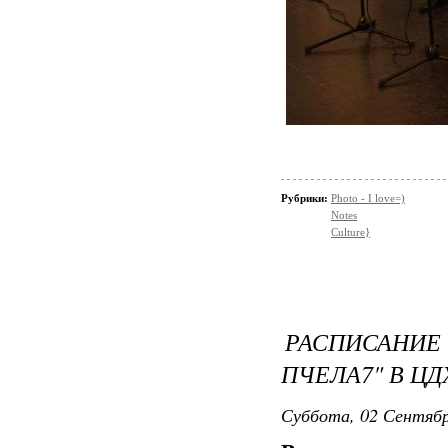
Рубрики:
Photo - I love=)
Notes
Culture}
РАСПИСАНИ
ПЧЕЛА7" В ЦД
Суббота, 02 Сентябр