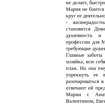
не делает, быстр
Мария не боится
круг ее деятельн
- жизнерадост
становится Дов
душевность и 
профессии для М
требующие душев
Главные заботы 
хозяйка, всю себ
план. Но она ем
упрекнуть ее 
разочароваться 
отвечают ей пре
Марии с Анато
Валентином, Евг