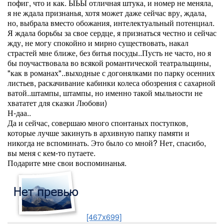
пофиг, что и как. ЫЬЫ отличная штука, и номер не меняла,
я не ждала признанья, хотя может даже сейчас вру, ждала,
но, выбрала вместо обожания, интелектуальный потенциал.
Я ждала борьбы за свое сердце, я признаться честно и сейчас
жду, не могу спокойно и мирно существовать, накал
страстей мне ближе, без битья посуды..Пусть не часто, но я
бы поучаствовала во всякой романтической театральщины,
"как в романах"..выходные с догонялками по парку осенних
листьев, раскачивание кабинки колеса обозрения с сахарной
ватой..штампы, штампы, но именно такой мыльности не
хвататет для сказки Любови)
Н-даа..
Да и сейчас, совершаю много спонтаных поступков,
которые лучше закинуть в архивную папку памяти и
никогда не вспоминать. Это было со мной? Нет, спасибо,
вы меня с кем-то путаете.
Подарите мне свои воспоминанья.
[467x699]