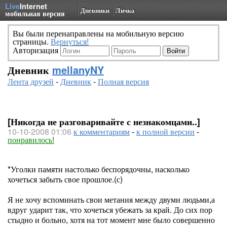
Live
Internet
Дневники
Личка
мобильная версия
Вы были перенаправлены на мобильную версию
страницы.
Вернуться!
Авторизация
Дневник
mellanyNY
Лента друзей
-
Дневник
-
Полная версия
[Никогда не разговаривайте с незнакомцами..]
10-10-2008 01:06
к комментариям
-
к полной версии
-
понравилось!
*Уголки памяти настолько беспорядочны, насколько
хочеться забыть свое прошлое.(с)
Я не хочу вспоминать свои метания между двуми людьми,а
вдруг ударит так, что хочеться убежать за край. До сих пор
стыдно и больно, хотя на тот момент мне было совершенно