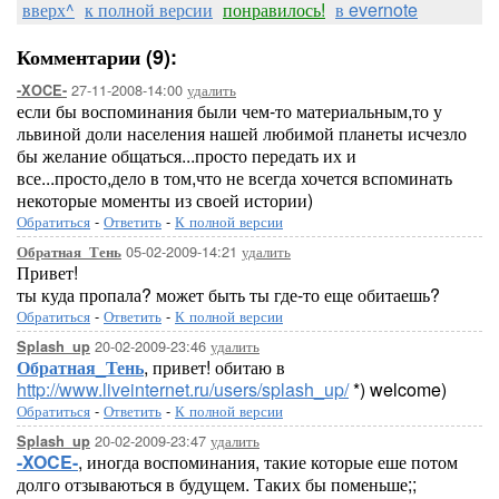
вверх^
к полной версии
понравилось!
в evernote
Комментарии (9):
27-11-2008-14:00
удалить
-XOCE-
если бы воспоминания были чем-то материальным,то у
львиной доли населения нашей любимой планеты исчезло
бы желание общаться...просто передать их и
все...просто,дело в том,что не всегда хочется вспоминать
некоторые моменты из своей истории)
Обратиться
-
Ответить
-
К полной версии
05-02-2009-14:21
удалить
Обратная_Тень
Привет!
ты куда пропала? может быть ты где-то еще обитаешь?
Обратиться
-
Ответить
-
К полной версии
20-02-2009-23:46
удалить
Splash_up
Обратная_Тень
, привет! обитаю в
http://www.liveinternet.ru/users/splash_up/
*) welcome)
Обратиться
-
Ответить
-
К полной версии
20-02-2009-23:47
удалить
Splash_up
-XOCE-
, иногда воспоминания, такие которые еше потом
долго отзываються в будущем. Таких бы поменьше;;