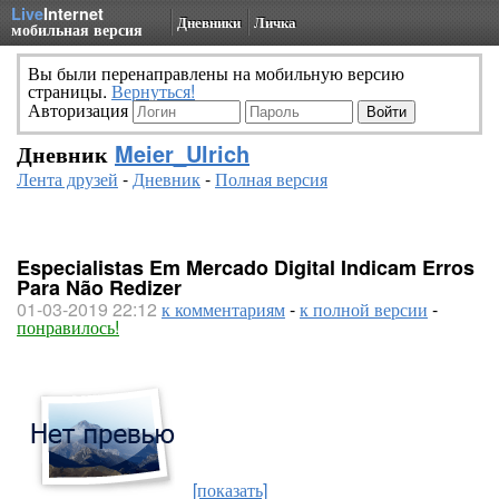
Live
Internet
Дневники
Личка
мобильная версия
Вы были перенаправлены на мобильную версию
страницы.
Вернуться!
Авторизация
Дневник
Meier_Ulrich
Лента друзей
-
Дневник
-
Полная версия
Especialistas Em Mercado Digital Indicam Erros
Para Não Redizer
01-03-2019 22:12
к комментариям
-
к полной версии
-
понравилось!
[показать]