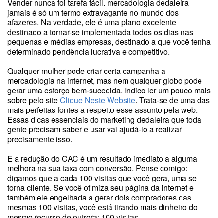
Vender nunca foi tarefa fácil. mercadologia dedaleira
jamais é só um termo extravagante no mundo dos
afazeres. Na verdade, ele é uma plano excelente
destinado a tornar-se implementada todos os dias nas
pequenas e médias empresas, destinado a que você tenha
determinado pendência lucrativa e competitivo.
Qualquer mulher pode criar certa campanha a
mercadologia na internet, mas nem qualquer globo pode
gerar uma esforço bem-sucedida. Indico ler um pouco mais
sobre pelo site
Clique Neste Website
. Trata-se de uma das
mais perfeitas fontes a respeito esse assunto pela web.
Essas dicas essenciais do marketing dedaleira que toda
gente precisam saber e usar vai ajudá-lo a realizar
precisamente isso.
E a redução do CAC é um resultado imediato a alguma
melhora na sua taxa com conversão. Pense comigo:
digamos que a cada 100 visitas que você gera, uma se
torna cliente. Se você otimiza seu página da internet e
também ele engelhada a gerar dois compradores das
mesmas 100 visitas, você está tirando mais dinheiro do
mesmo recurso de outrora: 100 visitas.