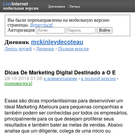
Live
Internet
Дневники
Личка
мобильная версия
Вы были перенаправлены на мобильную версию
страницы.
Вернуться!
Авторизация
Дневник
mckinleydecoteau
Лента друзей
-
Дневник
-
Полная версия
Dicas De Marketing Digital Destinado a O E
28-10-2018 01:08
к комментариям
-
к полной версии
-
понравилось!
Essas são dicas importantíssimas para desenvolver um
ideal Marketing Abeloura para pequenas companhias e
também podem ser conhecidas por todos os empresários,
principalmente para os que desejam proliferar seus
resultados e também bater as metas de vendas. Abaixo
analise que um diligente, colega de uma micro ou