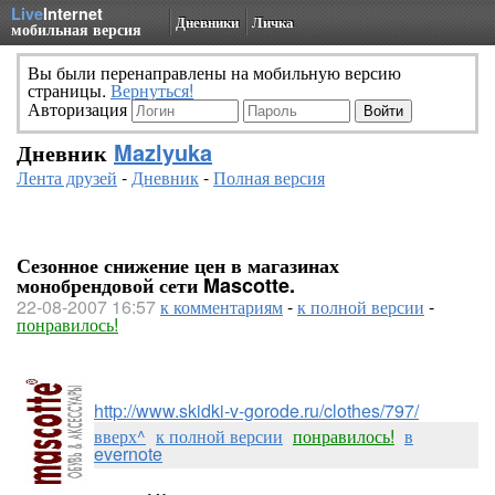
Live
Internet
Дневники
Личка
мобильная версия
Вы были перенаправлены на мобильную версию
страницы.
Вернуться!
Авторизация
Дневник
Mazlyuka
Лента друзей
-
Дневник
-
Полная версия
Сезонное снижение цен в магазинах
монобрендовой сети Mascotte.
22-08-2007 16:57
к комментариям
-
к полной версии
-
понравилось!
http://www.skidki-v-gorode.ru/clothes/797/
вверх^
к полной версии
понравилось!
в
evernote