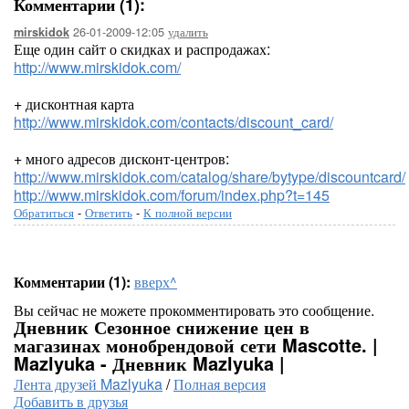
Комментарии (1):
26-01-2009-12:05
удалить
mirskidok
Еще один сайт о скидках и распродажах:
http://www.mirskidok.com/
+ дисконтная карта
http://www.mirskidok.com/contacts/discount_card/
+ много адресов дисконт-центров:
http://www.mirskidok.com/catalog/share/bytype/discountcard/
http://www.mirskidok.com/forum/index.php?t=145
Обратиться
-
Ответить
-
К полной версии
Комментарии (1):
вверх^
Вы сейчас не можете прокомментировать это сообщение.
Дневник Сезонное снижение цен в
магазинах монобрендовой сети Mascotte. |
Mazlyuka - Дневник Mazlyuka |
Лента друзей Mazlyuka
/
Полная версия
Добавить в друзья