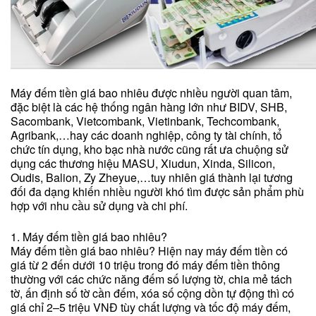
Máy đếm tiền giá bao nhiêu được nhiều người quan tâm,
đặc biệt là các hệ thống ngân hàng lớn như BIDV, SHB,
Sacombank, Vietcombank, Vietinbank, Techcombank,
Agribank,…hay các doanh nghiệp, công ty tài chính, tổ
chức tín dụng, kho bạc nhà nước cũng rất ưa chuộng sử
dụng các thương hiệu MASU, Xiudun, Xinda, Silicon,
Oudis, Balion, Zy Zheyue,…tuy nhiên giá thành lại tương
đối đa dạng khiến nhiều người khó tìm được sản phẩm phù
hợp với nhu cầu sử dụng và chi phí.
1. Máy đếm tiền giá bao nhiêu?
Máy đếm tiền giá bao nhiêu? Hiện nay máy đếm tiền có
giá từ 2 đến dưới 10 triệu trong đó máy đếm tiền thông
thường với các chức năng đếm số lượng tờ, chia mẻ tách
tờ, ấn định số tờ cần đếm, xóa số cộng dồn tự động thì có
giá chỉ 2–5 triệu VNĐ tùy chất lượng và tốc độ máy đếm,