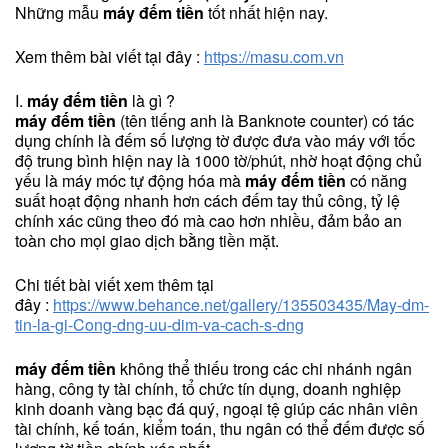
Những mẫu
máy đếm tiền
tốt nhất hiện nay.
Xem thêm bài viết tại đây :
https://masu.com.vn
I.
máy đếm tiền
là gì ?
máy đếm tiền
(tên tiếng anh là Banknote counter) có tác
dụng chính là đếm số lượng tờ được đưa vào máy với tốc
độ trung bình hiện nay là 1000 tờ/phút, nhờ hoạt động chủ
yếu là máy móc tự động hóa mà
máy đếm tiền
có năng
suất hoạt động nhanh hơn cách đếm tay thủ công, tỷ lệ
chính xác cũng theo đó mà cao hơn nhiều, đảm bảo an
toàn cho mọi giao dịch bằng tiền mặt.
Chi tiết bài viết xem thêm tại
đây :
https://www.behance.net/gallery/135503435/May-dm-
tin-la-gi-Cong-dng-uu-dim-va-cach-s-dng
máy đếm tiền
không thể thiếu trong các chi nhánh ngân
hàng, công ty tài chính, tổ chức tín dụng, doanh nghiệp
kinh doanh vàng bạc đá quý, ngoại tệ giúp các nhân viên
tài chính, kế toán, kiểm toán, thu ngân có thể đếm được số