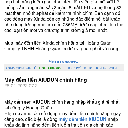
hợp tính năng kiểm giả, phát hiện tiền siêu giả mới với hệ
thống cảm ứng màu sắc 3 màu, 8 mắt LED và hệ thống 32
mắt thần nhỏ thu/phát để kiểm tra hình chìm. Bên cạnh đó
các dòng máy Xinda còn có những đặc điểm nổi bật khác
như dung lượng nhớ lớn đến 256MB được cập nhật liên tục
các loại tiền mới và chương trình kiểm giả mới nhất.
Mua máy đếm tiền Xinda chính hãng tại Hoàng Quân
Công ty TNHH Hoàng Quân là đơn vị phân phối và cung
Читать далее...
комментарии: 0
понравилось!
вверх^
к полной версии
Máy đếm tiền XIUDUN chính hãng
28-01-2022 07:21
Máy đếm tiền XIUDUN chính hãng nhập khẩu giá rẻ nhất
tại công ty Hoàng Quân
Hiện nay nhu cầu sử dụng máy đếm tiền chính hãng ngày
càng cao, đặc biệt là dòng
máy đếm tiền XIUDUN
nhập
khẩu đa tính năng đếm tiền kiểm tra tiền giả chính xác