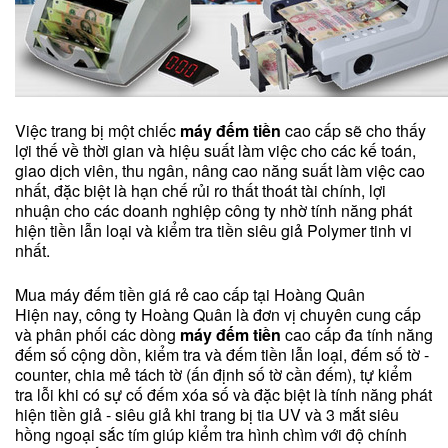
Việc trang bị một chiếc
máy đếm tiền
cao cấp sẽ cho thấy
lợi thế về thời gian và hiệu suất làm việc cho các kế toán,
giao dịch viên, thu ngân, nâng cao năng suất làm việc cao
nhất, đặc biệt là hạn chế rủi ro thất thoát tài chính, lợi
nhuận cho các doanh nghiệp công ty nhờ tính năng phát
hiện tiền lẫn loại và kiểm tra tiền siêu giả Polymer tinh vi
nhất.
Mua máy đếm tiền giá rẻ cao cấp tại Hoàng Quân
Hiện nay, công ty Hoàng Quân là đơn vị chuyên cung cấp
và phân phối các dòng
máy đếm tiền
cao cấp đa tính năng
đếm số cộng dồn, kiểm tra và đếm tiền lẫn loại, đếm số tờ -
counter, chia mẻ tách tờ (ấn định số tờ cần đếm), tự kiểm
tra lỗi khi có sự cố đếm xóa số và đặc biệt là tính năng phát
hiện tiền giả - siêu giả khi trang bị tia UV và 3 mắt siêu
hồng ngoại sắc tím giúp kiểm tra hình chìm với độ chính