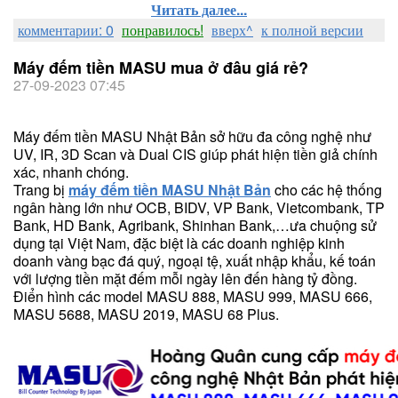
Читать далее...
комментарии: 0
понравилось!
вверх^
к полной версии
Máy đếm tiền MASU mua ở đâu giá rẻ?
27-09-2023 07:45
Máy đếm tiền MASU Nhật Bản sở hữu đa công nghệ như
UV, IR, 3D Scan và Dual CIS giúp phát hiện tiền giả chính
xác, nhanh chóng.
Trang bị
máy đếm tiền MASU Nhật Bản
cho các hệ thống
ngân hàng lớn như OCB, BIDV, VP Bank, Vietcombank, TP
Bank, HD Bank, Agribank, Shinhan Bank,…ưa chuộng sử
dụng tại Việt Nam, đặc biệt là các doanh nghiệp kinh
doanh vàng bạc đá quý, ngoại tệ, xuất nhập khẩu, kế toán
với lượng tiền mặt đếm mỗi ngày lên đến hàng tỷ đồng.
Điển hình các model MASU 888, MASU 999, MASU 666,
MASU 5688, MASU 2019, MASU 68 Plus.