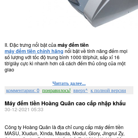
II. Đặc trưng nổi bật của
máy đếm tiền
máy đếm tiền chính hãng
nổi bật về tính năng đếm mọi
số lượng với tốc độ trung bình 1000 tờ/phút, sấp xỉ 16
tờ/giây cực kì nhanh hơn cả cách đếm thủ công của một
giao
Читать далее...
комментарии: 0
понравилось!
вверх^
к полной версии
Máy đếm tiền Hoàng Quân cao cấp nhập khẩu
30-12-2021 05:33
Công ty Hoàng Quân là địa chỉ cung cấp máy đếm tiền
MASU, Xiudun, Xinda, Maxda, Modul, Glory, Jingrui Zy,