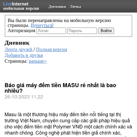
Live
Internet
Дневники
Личка
мобильная версия
Вы были перенаправлены на мобильную версию
страницы.
Вернуться!
Авторизация
Дневник
Лента друзей
/
Полная версия
Добавить в друзья
Страницы:
раньше»
Báo giá máy đếm tiền MASU rẻ nhất là bao
nhiêu?
26-10-2023 11:22
Masu là một thương hiệu máy đếm tiền nổi tiếng tại thị
trường Việt Nam, chuyên cung cấp các giải pháp hiệu quả
cho việc đếm tiền mặt Polymer VNĐ một cách chính xác và
nhanh chóng. Công nghệ phát hiện tiền giả chính xác,