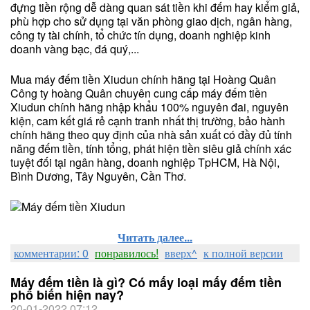
đựng tiền rộng dễ dàng quan sát tiền khi đếm hay kiểm giả,
phù hợp cho sử dụng tại văn phòng giao dịch, ngân hàng,
công ty tài chính, tổ chức tín dụng, doanh nghiệp kinh
doanh vàng bạc, đá quý,...
Mua máy đếm tiền Xiudun chính hãng tại Hoàng Quân
Công ty hoàng Quân chuyên cung cấp máy đếm tiền
Xiudun chính hãng nhập khẩu 100% nguyên đai, nguyên
kiện, cam kết giá rẻ cạnh tranh nhất thị trường, bảo hành
chính hãng theo quy định của nhà sản xuất có đầy đủ tính
năng đếm tiền, tính tổng, phát hiện tiền siêu giả chính xác
tuyệt đối tại ngân hàng, doanh nghiệp TpHCM, Hà Nội,
Bình Dương, Tây Nguyên, Cần Thơ.
Читать далее...
комментарии: 0
понравилось!
вверх^
к полной версии
Máy đếm tiền là gì? Có mấy loại mấy đếm tiền
phổ biến hiện nay?
20-01-2022 07:12