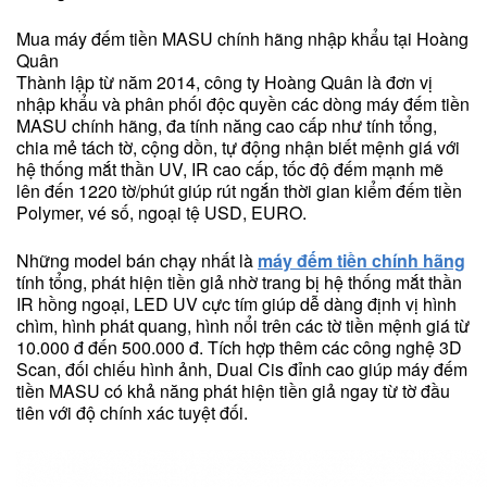
Mua máy đếm tiền MASU chính hãng nhập khẩu tại Hoàng
Quân
Thành lập từ năm 2014, công ty Hoàng Quân là đơn vị
nhập khẩu và phân phối độc quyền các dòng máy đếm tiền
MASU chính hãng, đa tính năng cao cấp như tính tổng,
chia mẻ tách tờ, cộng dồn, tự động nhận biết mệnh giá với
hệ thống mắt thần UV, IR cao cấp, tốc độ đếm mạnh mẽ
lên đến 1220 tờ/phút giúp rút ngắn thời gian kiểm đếm tiền
Polymer, vé số, ngoại tệ USD, EURO.
Những model bán chạy nhất là
máy đếm tiền chính hãng
tính tổng, phát hiện tiền giả nhờ trang bị hệ thống mắt thần
IR hồng ngoại, LED UV cực tím giúp dễ dàng định vị hình
chìm, hình phát quang, hình nổi trên các tờ tiền mệnh giá từ
10.000 đ đến 500.000 đ. Tích hợp thêm các công nghệ 3D
Scan, đối chiếu hình ảnh, Dual Cis đỉnh cao giúp máy đếm
tiền MASU có khả năng phát hiện tiền giả ngay từ tờ đầu
tiên với độ chính xác tuyệt đối.