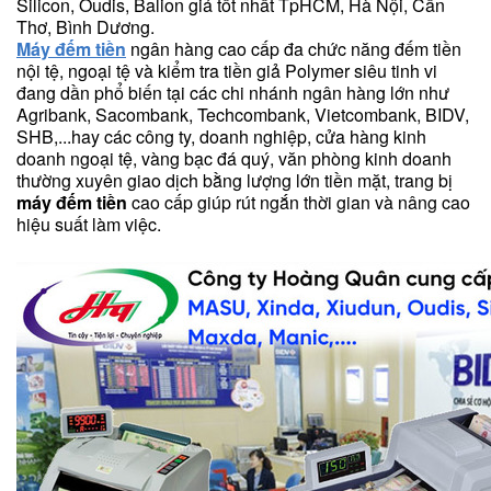
Silicon, Oudis, Balion giá tốt nhất TpHCM, Hà Nội, Cần
Thơ, Bình Dương.
Máy đếm tiền
ngân hàng cao cấp đa chức năng đếm tiền
nội tệ, ngoại tệ và kiểm tra tiền giả Polymer siêu tinh vi
đang dần phổ biến tại các chi nhánh ngân hàng lớn như
Agribank, Sacombank, Techcombank, Vietcombank, BIDV,
SHB,...hay các công ty, doanh nghiệp, cửa hàng kinh
doanh ngoại tệ, vàng bạc đá quý, văn phòng kinh doanh
thường xuyên giao dịch bằng lượng lớn tiền mặt, trang bị
máy đếm tiền
cao cấp giúp rút ngắn thời gian và nâng cao
hiệu suất làm việc.