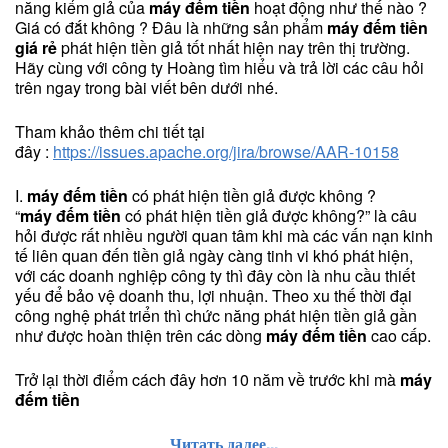
năng kiểm giả của
máy đếm tiền
hoạt động như thế nào ?
Giá có đắt không ? Đâu là những sản phẩm
máy đếm tiền
giá rẻ
phát hiện tiền giả tốt nhất hiện nay trên thị trường.
Hãy cùng với công ty Hoàng tìm hiểu và trả lời các câu hỏi
trên ngay trong bài viết bên dưới nhé.
Tham khảo thêm chi tiết tại
đây :
https://issues.apache.org/jira/browse/AAR-10158
I.
máy đếm tiền
có phát hiện tiền giả được không ?
“
máy đếm tiền
có phát hiện tiền giả được không?” là câu
hỏi được rất nhiều người quan tâm khi mà các vấn nạn kinh
tế liên quan đến tiền giả ngày càng tinh vi khó phát hiện,
với các doanh nghiệp công ty thì đây còn là nhu cầu thiết
yếu để bảo vệ doanh thu, lợi nhuận. Theo xu thế thời đại
công nghệ phát triển thì chức năng phát hiện tiền giả gần
như được hoàn thiện trên các dòng
máy đếm tiền
cao cấp.
Trở lại thời điểm cách đây hơn 10 năm về trước khi mà
máy
đếm tiền
Читать далее...