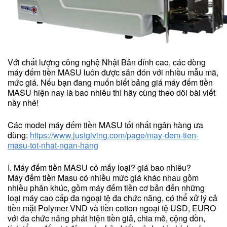
Với chất lượng công nghệ Nhật Bản đỉnh cao, các dòng
máy đếm tiền MASU luôn được săn đón với nhiều mẫu mã,
mức giá. Nếu bạn đang muốn biết bảng giá máy đếm tiền
MASU hiện nay là bao nhiêu thì hãy cùng theo dõi bài viết
này nhé!
Các model máy đếm tiền MASU tốt nhất ngân hàng ưa
dùng:
https://www.justgiving.com/page/may-dem-tien-
masu-tot-nhat-ngan-hang
I. Máy đếm tiền MASU có mấy loại? giá bao nhiêu?
Máy đếm tiền Masu có nhiều mức giá khác nhau gồm
nhiều phân khúc, gồm máy đếm tiền cơ bản đến những
loại máy cao cấp đa ngoại tệ đa chức năng, có thể xử lý cả
tiền mặt Polymer VNĐ và tiền cotton ngoại tệ USD, EURO
với đa chức năng phát hiện tiền giả, chia mẻ, cộng dồn,