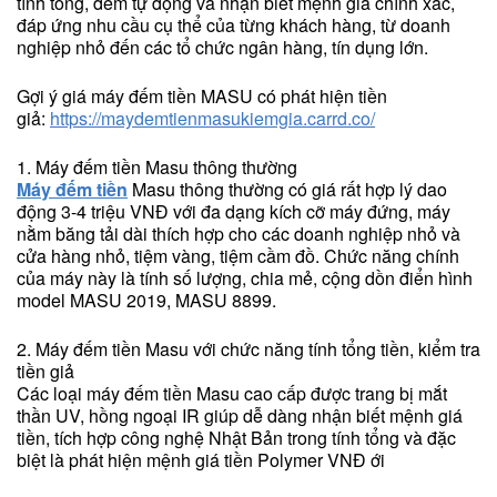
tính tổng, đếm tự động và nhận biết mệnh giá chính xác,
đáp ứng nhu cầu cụ thể của từng khách hàng, từ doanh
nghiệp nhỏ đến các tổ chức ngân hàng, tín dụng lớn.
Gợi ý giá máy đếm tiền MASU có phát hiện tiền
giả:
https://maydemtienmasukiemgia.carrd.co/
1. Máy đếm tiền Masu thông thường
Máy đếm tiền
Masu thông thường có giá rất hợp lý dao
động 3-4 triệu VNĐ với đa dạng kích cỡ máy đứng, máy
nằm băng tải dài thích hợp cho các doanh nghiệp nhỏ và
cửa hàng nhỏ, tiệm vàng, tiệm cầm đồ. Chức năng chính
của máy này là tính số lượng, chia mẻ, cộng dồn điển hình
model MASU 2019, MASU 8899.
2. Máy đếm tiền Masu với chức năng tính tổng tiền, kiểm tra
tiền giả
Các loại máy đếm tiền Masu cao cấp được trang bị mắt
thần UV, hồng ngoại IR giúp dễ dàng nhận biết mệnh giá
tiền, tích hợp công nghệ Nhật Bản trong tính tổng và đặc
biệt là phát hiện mệnh giá tiền Polymer VNĐ ới