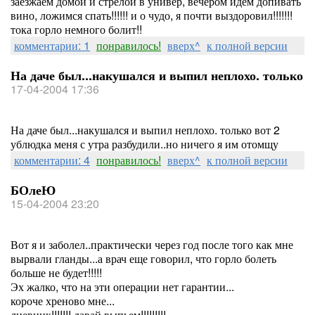
заезжаем домой и стрелой в универ, вечером идем допивать
вино, ложимся спать!!!!!! и о чудо, я почти выздоровил!!!!!!!
тока горло немного болит!!
комментарии: 1
понравилось!
вверх^
к полной версии
На даче был...накушался и выпил неплохо. только
17-04-2004 17:36
На даче был...накушался и выпил неплохо. только вот 2
ублюдка меня с утра разбудили..но ничего я им отомщу
комментарии: 4
понравилось!
вверх^
к полной версии
БОлеЮ
15-04-2004 23:20
Вот я и заболел..практически через год после того как мне
вырвали гланды...а врач еще говорил, что горло болеть
больше не будет!!!!!
Эх жалко, что на эти операции нет гарантии...
короче хреново мне...
дневник!!!!!!! давай выпьем!!!!!!!!!