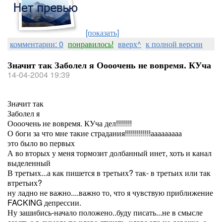
[показать]
комментарии: 0
понравилось!
вверх^
к полной версии
Значит так Заболел я Оооочень не вовремя. КУча
14-04-2004 19:39
Значит так
Заболел я
Оооочень не вовремя. КУча дел!!!!!!!!
О боги за что мне такие страдания!!!!!!!!!!!!!ааааааааа
это было во первых
А во вторых у меня тормозит долбанный инет, хоть и канал
выделенный
В третьих...а как пишется в третьих? так- в третьих или так
втретьих?
ну ладно не важно....важно то, что я чувствую приближение
FACKING депрессии.
Ну зашибись-начало положено..буду писать...не в смысле