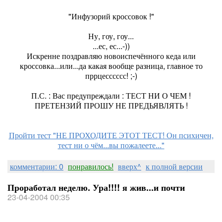
"Инфузорий кроссовок !"
Ну, гоу, гоу...
...ес, ес...-))
Искренне поздравляю новоиспечённого кеда или
кроссовка...или...да какая вообще разница, главное то
пррцесссссс! ;-)
П.С. : Вас предупреждали : ТЕСТ НИ О ЧЕМ !
ПРЕТЕНЗИЙ ПРОШУ НЕ ПРЕДЬЯВЛЯТЬ !
Пройти тест "НЕ ПРОХОДИТЕ ЭТОТ ТЕСТ! Он психичен,
тест ни о чём...вы пожалеете..."
комментарии: 0
понравилось!
вверх^
к полной версии
Проработал неделю. Ура!!!! я жив...и почти
23-04-2004 00:35