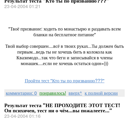
Результат теста "Кто ты по призванию???"
23-04-2004 01:21
"Твоё призвание: ходить по монастырю и раздавать всем
бланки на бесплатное питание"
Твой выбор совершен....всё в твоих руках...Ты должен быть
первым...ведь ты не хочешь бить в колокола как
Квазимодо...так что беги и записывайся в члены
монашек....если не хочешь остаться один=)))
Пройти тест "Кто ты по призванию???"
комментарии: 0
понравилось!
вверх^
к полной версии
Результат теста "НЕ ПРОХОДИТЕ ЭТОТ ТЕСТ!
Он психичен, тест ни о чём...вы пожалеете..."
23-04-2004 01:16