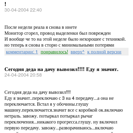
!
30-04-2004 22:40
После недели реала я снова в инете
Монитор сгорел, провод выделенки был поврежден
И вообще че то на этой неделе было нехорошее с техникой.
но теперь я снова в сторю с минимальными потерями
комментарии: 1
понравилось!
вверх^
к полной версии
Сегодня деда на дачу вывозил!!!! Еду я значит.
24-04-2004 20:58
Сегодня деда на дачу вывозил!!!!
Еду я значит..переключаю с 3 на 4 передачу...а она не
переключается. Встал я у обочины.глушу
машину.переключается.значит все с коробкой ок.включаю
нетраль. завожу. потыркал потыркал рычаг
переключения...никакого прогресса.глушу. ну включил
первую передачу. завожу...разворачиваюсь...включаю