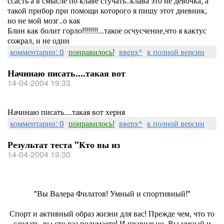
ссасть а в смысле по клаве стучать..клава это не девочка, а
такой прибор при помощи которого я пишу этот дневник,
но не мой мозг..о как
Блин как болит горло!!!!!!!!...такое осчусчение,что я кактус
сожрал, и не один
комментарии: 0
понравилось!
вверх^
к полной версии
Начинаю писать....такая вот
14-04-2004 19:33
Начинаю писать....такая вот херня
комментарии: 0
понравилось!
вверх^
к полной версии
Результат теста "Кто вы из
14-04-2004 19:30
"Вы Валера Филатов! Умный и спортивный!"
Спорт и активный образ жизни для вас! Прежде чем, что то
сделать, вы сто раз подумаете! И правильно. Вы умный и