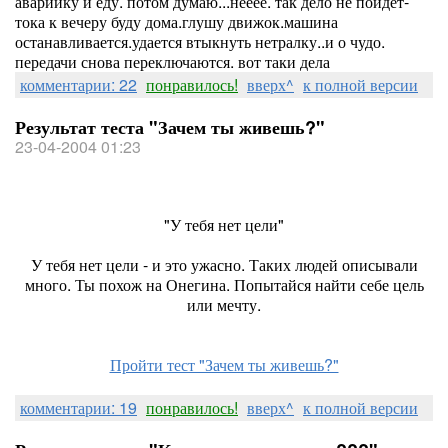
аварийку и еду. потом думаю...нееее. так дело не пойдет-
тока к вечеру буду дома.глушу движок.машина
останавливается.удается втыкнуть нетралку..и о чудо.
передачи снова переключаются. вот таки дела
комментарии: 22
понравилось!
вверх^
к полной версии
Результат теста "Зачем ты живешь?"
23-04-2004 01:23
"У тебя нет цели"
У тебя нет цели - и это ужасно. Таких людей описывали
много. Ты похож на Онегина. Попытайся найти себе цель
или мечту.
Пройти тест "Зачем ты живешь?"
комментарии: 19
понравилось!
вверх^
к полной версии