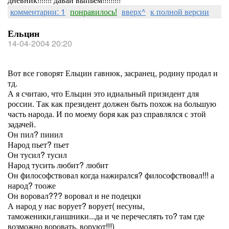
комментарии: 1
понравилось!
вверх^
к полной версии
Ельцин
14-04-2004 20:20
Вот все говорят Ельцин гавнюк, засранец, родину продал и
тд.
А я считаю, что Ельцин это идиальный призидент для
россии. Так как президент должен быть похож на большую
часть народа. И по моему боря как раз справлялся с этой
задачей.
Он пил? пииил
Народ пьет? пьет
Он тусил? тусил
Народ тусить любит? любит
Он философствовал когда нажирался? философствовал!!! а
народ? тооже
Он воровал??? воровал и не подецки
А народ у нас ворует? ворует( несуны,
таможеники,гаишники...да и че перечеслять то? там где
возможно воровать, воруют!!!)