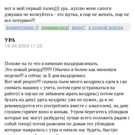
вот и мой первый палец))) ура...куплю жене сапоги
дэвушки не волнуйтесь - это шутка, я еще не женать, еще не
все потеряно!!!
комментарии: 0
понравилось!
вверх^
к полной версии
УРА
18-04-2004 11:25
Похоже на то что я начинаю выздоравливать.
Это новый рекорд!!!!!!!! Обычно я болею как минимум
неделю!!! а сейчас за 3 дня выздоровил.
Вот мой рецепт!!! сначала пьем много колдрекса едем в гаи
снимать машину с учета, потом едем устраиваться на
работу( в паузах не забываем жрать колдрекс) потом едем
бухать на дачу( здесь колдрекс уже не нужен, да и не
рекомендуется его употреблять вместе с алкоголем), на даче
глушим горячее вино и коньяк. Утром берегитесь ублюдков
которые вас могут разбудить( лучше всего положить рядом с
собой топор) потом развозим по домам тех ублюдков
которые нажрались с утра и начали нас будить, быстро