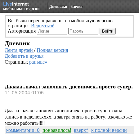
Live
Internet
Дневники
Личка
мобильная версия
Вы были перенаправлены на мобильную версию
страницы.
Вернуться!
Авторизация
Дневник
Лента друзей
/
Полная версия
Добавить в друзья
Страницы:
раньше»
Дааааа..начал заполнять дневничек..просто супер.
11-05-2004 01:05
Дааааа..начал заполнять дневничек..просто супер..одна
запись в неделюэхххх..а завтра опять на работу...сколько же
можно работать!!!!!
комментарии: 0
понравилось!
вверх^
к полной версии