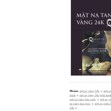
Метки:
mặt nạ vàng 24k
mặt n
mask
mặt nạ vàng 24k gold mas
mặt nạ vàng hàn quốc
mặt nạ g
na vang han quoc
mặt nạ gold 
24k