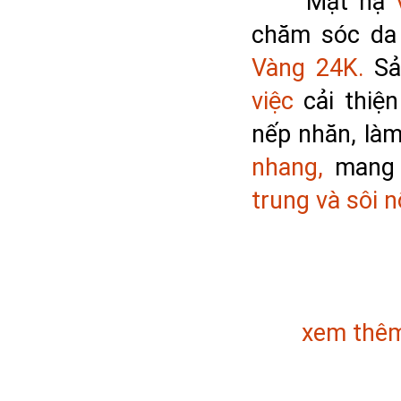
Mặt nạ 
chăm sóc da
Vàng 24K.
việc
 cải thiệ
nếp nhăn, làm
nhang,
 mang 
trung và sôi n
	xem thêm