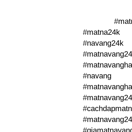
 #matn
#matna24k 
#navang2
#matnavang2
#matnavangha
#navang #
#matnava
#matnavang
#cachdapmat
#matnavang24
#giamatnavan