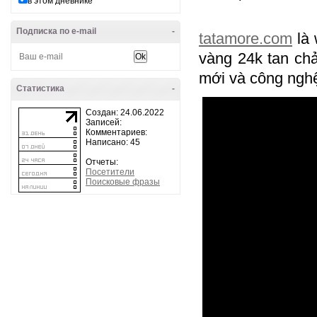
в этом дневнике
Подписка по e-mail
-
tatamore.com
là 
vàng 24k tan ch
mới và công nghệ
Статистика
-
Создан: 24.06.2022
Записей:
Комментариев:
Написано: 45
Отчеты:
Посетители
Поисковые фразы