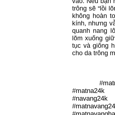
vào. Nếu bạn 
trông sẽ “lồi 
không hoàn t
kính, nhưng vẫ
quanh nang lô
lõm xuống giữ
tục và giống h
cho da trông 
 #matn
#matna24k 
#navang2
#matnavang2
#matnavangha