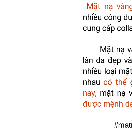
Mặt nạ vàn
nhiều công dụ
cung cấp coll
Mặt nạ v
làn da đẹp v
nhiều loại mặ
nhau 
có thể
 
nay,
 mặt nạ 
được mệnh da
	 #matnavang24k #matnavang #24kgoldmask 