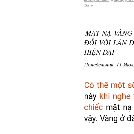
na vang han quoc
mặt nạ gold 
24k
MẶT NẠ VÀNG
ĐỐI VỚI LÀN 
HIỆN ĐẠI
Понедельник, 11 Июля
Có thể một s
này 
khi nghe 
chiếc
 mặt nạ
vậy. Vàng ở đâ