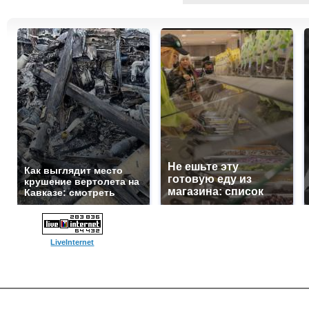
Не ешьте эту
Как выглядит место
готовую еду из
крушение вертолета на
магазина: список
Кавказе: смотреть
LiveInternet