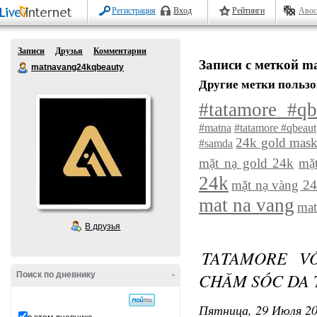
Регистрация
Вход
Рейтинги
Авос
Записи
Друзья
Комментарии
Записи с меткой ma
matnavang24kqbeauty
Другие метки пользо
#tatamore #q
#matna
#tatamore #qbeau
24k gold mas
#samda
mặt nạ gold 24k
mặt
24k
mặt nạ vàng 2
mat na vang
mat
В друзья
TATAMORE V
CHĂM SÓC DA 
Поиск по дневнику
-
Пятница, 29 Июля 20