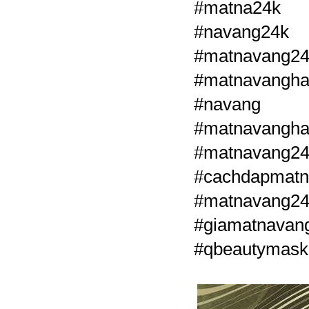
#matna24k 
#navang2
#matnavang2
#matnavangha
#navang #
#matnava
#matnavang
#cachdapmat
#matnavang24
#giamatnavan
#qbeautymask