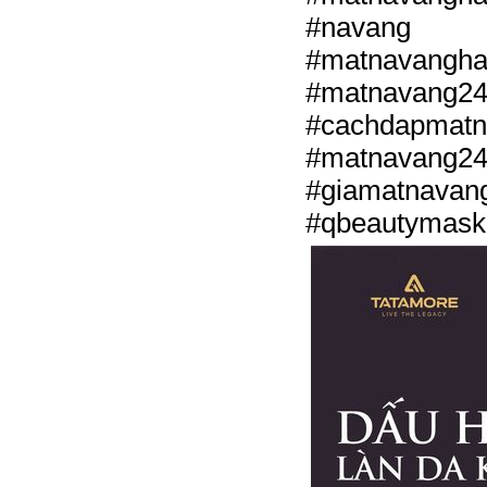
#navang #
#matnava
#matnavang
#cachdapmat
#matnavang24
#giamatnavan
#qbeautymask