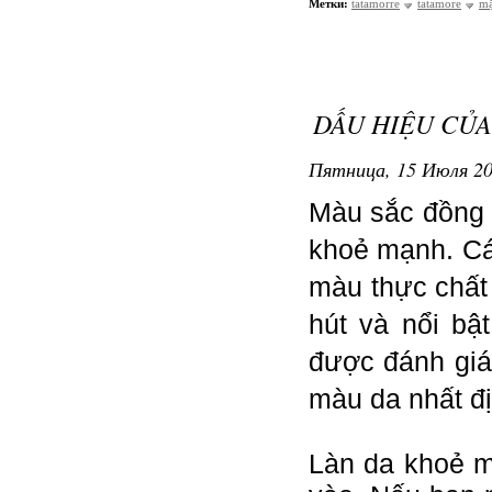
Метки:
tatamorre
tatamore
mặ
DẤU HIỆU CỦA
Пятница, 15 Июля 20
Màu sắc đồng đ
khoẻ mạnh. Các
màu thực chất 
hút và nổi bậ
được đánh giá
màu da nhất đ
Làn da khoẻ m