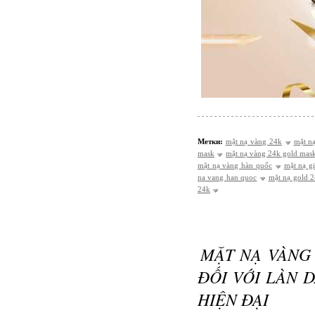
Метки:
mặt nạ vàng 24k
mặt n
mask
mặt nạ vàng 24k gold mas
mặt nạ vàng hàn quốc
mặt nạ g
na vang han quoc
mặt nạ gold 
24k
MẶT NẠ VÀNG
ĐỐI VỚI LÀN 
HIỆN ĐẠI