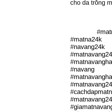
cho da trông 
 #matn
#matna24k 
#navang2
#matnavang2
#matnavangha
#navang #
#matnava
#matnavang
#cachdapmat
#matnavang24
#giamatnavan