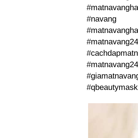
#matnavangha
#navang #
#matnava
#matnavang
#cachdapmat
#matnavang24
#giamatnavan
#qbeautymask