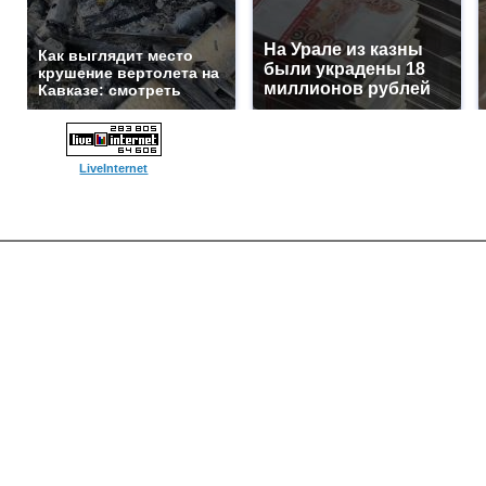
На Урале из казны
Как выглядит место
были украдены 18
крушение вертолета на
миллионов рублей
Кавказе: смотреть
LiveInternet