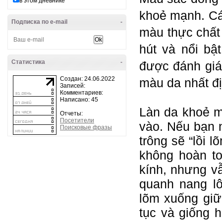
в этом дневнике
khoẻ mạnh. Các
Подписка по e-mail
-
màu thực chất 
hút và nổi bậ
Статистика
-
được đánh giá
Создан: 24.06.2022
màu da nhất đ
Записей:
Комментариев:
Написано: 45
Làn da khoẻ m
Отчеты:
Посетители
vào. Nếu bạn 
Поисковые фразы
trông sẽ “lồi 
không hoàn t
kính, nhưng vẫ
quanh nang lô
lõm xuống giữ
tục và giống h