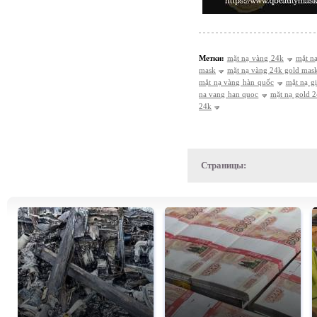
Метки:
mặt nạ vàng 24k
mặt n
mask
mặt nạ vàng 24k gold mas
mặt nạ vàng hàn quốc
mặt nạ g
na vang han quoc
mặt nạ gold 
24k
Страницы: