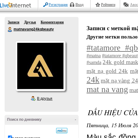
Регистрация
Вход
Рейтинги
Авос
Записи
Друзья
Комментарии
Записи с меткой mặ
matnavang24kqbeauty
Другие метки пользо
#tatamore #q
#matna
#tatamore #qbeau
24k gold mas
#samda
mặt nạ gold 24k
mặt
24k
mặt nạ vàng 2
mat na vang
mat
В друзья
DẤU HIỆU CỦA
Поиск по дневнику
-
Пятница, 15 Июля 20
Màu sắc đồng đ