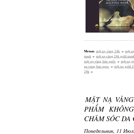
Метки:
mặt nạ vàng 24k
mặt n
mask
mặt nạ vàng 24k gold mas
mặt nạ vàng hàn quốc
mặt nạ g
na vang han quoc
mặt nạ gold 
24k
MẶT NẠ VÀNG
PHẨM KHÔNG
CHĂM SÓC DA 
Понедельник, 11 Июля