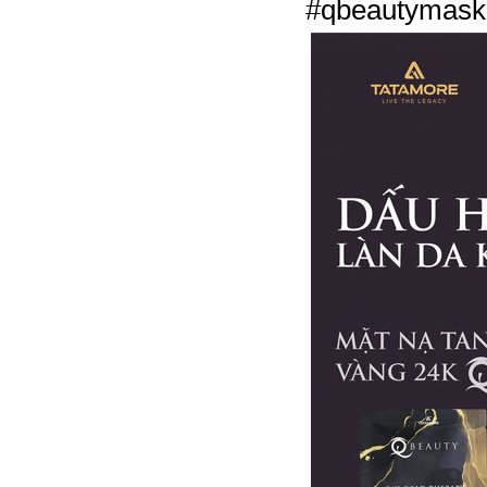
#qbeautymask