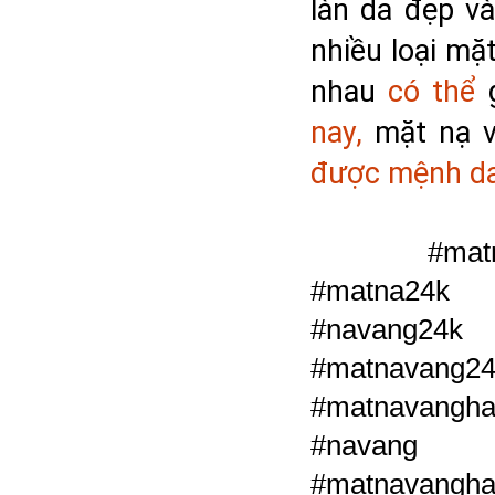
làn da đẹp v
nhiều loại mặ
nhau 
có thể
 
nay,
 mặt nạ 
được mệnh da
	 #matnavang24k #matnavang #24kgoldmask 
#matna24k 
#navang2
#matnavang2
#matnavangha
#navang #
#matnava