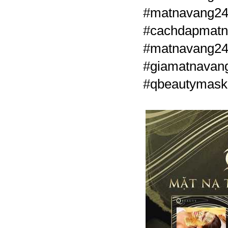
#matnavang
#cachdapmat
#matnavang24
#giamatnavan
#qbeautymask