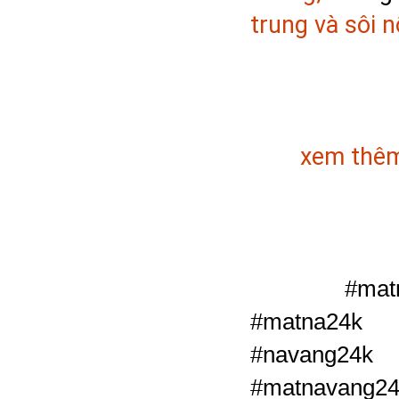
trung và sôi n
	xem thêm
 #matn
#matna24k 
#navang2
#matnavang2