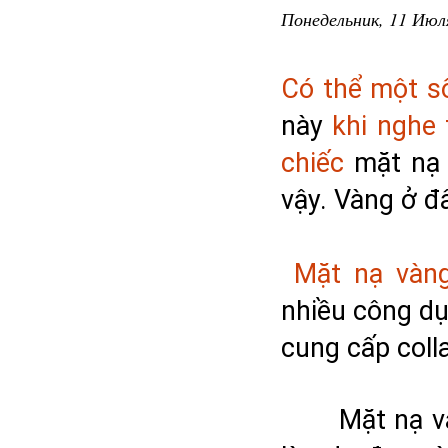
Понедельник, 11 Июля
Có thể một s
này 
khi nghe 
chiếc
 mặt nạ
vậy. Vàng ở đâ
Mặt nạ vàn
nhiều công dụ
cung cấp coll
Mặt nạ v