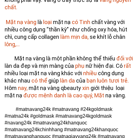
chất.
Mặt nạ vàng
 là 
loại
 mặt nạ 
có Tinh
 chất vàng với 
nhiều công dụng “thần kỳ” như chống oxy hóa, hút 
chì, cung cấp collagen 
làm mịn da,
 se khít lỗ chân 
lông,…
Mặt nạ vàng là một phần không thể thiếu 
đối với
làn da đẹp và mịn màng của 
phụ
 nữ hiện đại. Có 
rất
nhiều loại mặt nạ vàng khác với 
nhiều
 công dụng 
khác nhau 
có thể
 giúp 
làn da
 của 
bạn luôn tươi trẻ.
Hôm 
nay,
 mặt nạ vàng qbeauty
 xin
 giới thiệu  loại 
mặt nạ 
được mệnh danh là cao quý, Mặt
 nạ vàng.
	 #matnavang24k #matnavang #24kgoldmask 
#matna24k #goldmask #matnavang24kgoldmask 
#navang24k #matnavang24khanquoc 
#matnavang24kchinhhang #matnavang24khanquoc 
#matnavanghanquoc #matnagiayvang24k #matnavang 