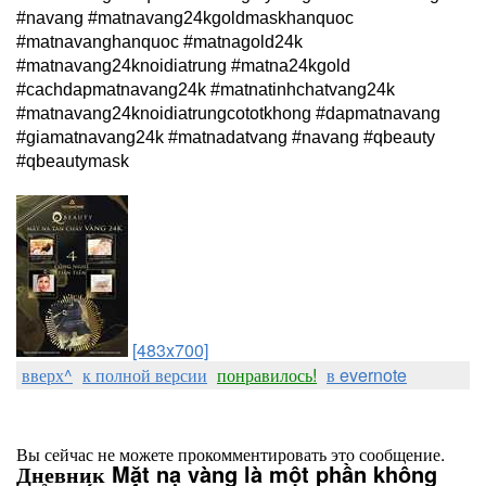
#navang #matnavang24kgoldmaskhanquoc 
#matnavanghanquoc #matnagold24k 
#matnavang24knoidiatrung #matna24kgold 
#cachdapmatnavang24k #matnatinhchatvang24k 
#matnavang24knoidiatrungcototkhong #dapmatnavang 
#giamatnavang24k #matnadatvang #navang #qbeauty 
#qbeautymask
[483x700]
вверх^
к полной версии
понравилось!
в evernote
Вы сейчас не можете прокомментировать это сообщение.
Дневник Mặt nạ vàng là một phần không