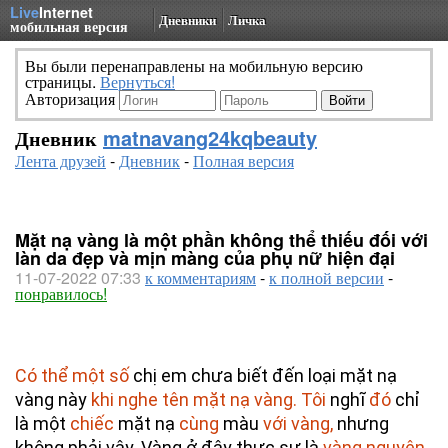
Live
Internet
Дневники
Личка
мобильная версия
Вы были перенаправлены на мобильную версию
страницы.
Вернуться!
Авторизация
Дневник
matnavang24kqbeauty
Лента друзей
-
Дневник
-
Полная версия
Mặt nạ vàng là một phần không thể thiếu đối với
làn da đẹp và mịn màng của phụ nữ hiện đại
11-07-2022 07:33
к комментариям
-
к полной версии
-
понравилось!
Có thể một số
 chị em chưa biết đến loại mặt nạ 
vàng này 
khi nghe tên mặt nạ vàng. Tôi
 nghĩ 
đó
 chỉ 
là một 
chiếc
 mặt nạ 
cùng
 màu 
với vàng,
 nhưng  
không phải vậy. Vàng ở đây thực sự là 
vàng nguyên 