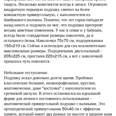
тащусь. Несколько комплектов всегда в запасе. Огромную
квадратную перьевую подушку сменил на более
компактную прямоугольную, с наполнителем из
бамбукового волокна. Понятно, что лет сорок-пятьдесят
назад никто и подумать не мог, что подушки претерпят
весьма заметные изменения. У нас в семье и у бабушек,
всегда были стандартные размеры наволочек, да и
остального белья. Наволочки 70х70 см, пододеяльники
150х210 см. Сейчас я использую для сна исключительно
максимальные размеры. Пододеяльник двухспальный -
205х225 см, простыня 220х215 см, а вот с наволочкой
пришлось чуть повозится.
Небольшое отступление.
Подушку искал довольно долгое время. Пробовал
классические большие, низкопрофильные, круглые,
анатомические, даже "косточки" с наполнителем из
гречневой шелухи. В итоге остановился на идеальной
форме для личного постоянного использования -
анатомической прямоугольной подушке с валиками. Это
ортопедический прямоугольник 50х40 см с эффектом
памяти, который имеет два разных по высоте и ширине края