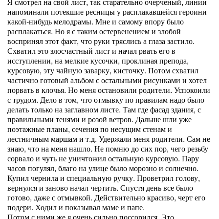
Я смотрел на свой лист, так старательно очерченый, линии
напоминали потекшие ресницы у расплакавшейся героини
какой-нибудь мелодрамы. Мне и самому впору было
расплакаться. Но я с таким остервенением и злобой
воспринял этот факт, что руки тряслись а глаза застило.
Схватил это злосчастный лист и начал рвать его в
исступлении, на мелкие кусочки, проклиная препода,
курсовую, эту чайную заварку, кисточку. Потом схватил
частично готовый альбом с остальными рисунками и хотел
порвать в клочья. Но меня остановили родители. Успокоили
с трудом. Дело в том, что отмывку по правилам надо было
делать только на заглавном листе. Там где фасад здания, с
правильными тенями и розой ветров. Дальше шли уже
поэтажные планы, сечения по несущим стенам и
лестничным маршам и т.д. Удержали меня родители. Сам не
знаю, что на меня нашло. Не помню до сих пор, чего резьбу
сорвало и чуть не уничтожил остальную курсовую. Пару
часов погулял, благо на улице было морозно и солнечно.
Купил чернила и специальную ручку. Проветрил голову,
вернулся и заново начал чертить. Спустя день все было
готово, даже с отмывкой. Действительно красиво, черт его
подери. Ходил и показывал маме и папе.
Потом с ними же я очень сильно поссорился. Это