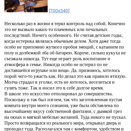
[700x340]
Несколько раз в жизни я терял контроль над собой. Конечно
это не вызвало каких-то плачевных или печальных
последствий. Ничего особенного. Не считая детские годы,
когда истерика являлась обычным делом. Хотя даже тогда
особо не припомню жуткого пробоя эмоций, с катанием по
полу и долбежкой лба об батарею. Короче, сильно кукуха не
съезжала никогда.
Тут еще играет роль воспитание и
атмосфера в семье. Никогда особо не истерил по не
доставшейся игрушке или вещи. Да, признаюсь, хотелось
порой чего-то ужасть как. Но делал это как правило втихую.
Молча страдал в уголке, есть не хотелось, веселиться и
гулять тоже. Так и носил это в себе долгое время.
В школе это искусство отполировал до совершенства.
Поскольку и так был изгоем, так что заготовленная пустая
комната внутри моего сознания, уже была обставлена по
высочайшему вкусу собственной фантазии, с дымкой грез
на окнах и мягкой мебелью желаний. Туда никого не пускал.
Просто возвращался из реального мира, открывал дверь и
проходил туда. Располагался там с комфортом, удобством и