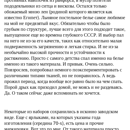
пододеяльники из ситца и вискозы. Остался только
обожаемый мною лен (родиной которого является как
известно Египет). Льняное постельное белье самое любимое
на мой не предвзятый вкус. Обязательно чтобы было
грубым по структуре, лучше всего для этого подходит такое,
выпущенное еще во времена глубокого СССР. И выбор пал
на него не из-за его качеств, таких как относительно малая
подверженность загрязнению и легкая стирка. И не из-за
необычайно высокой прочности и устойчивости к
растяжению. Просто с самого детства спал именно на белье
именно из такого материала. И привык. Очень сильно.
Повзрослев, попробовал немного поэкспериментировать с
различными типами тканей, но не понравилось. А ведь
прожил период, когда вообще все равно было на чем спать.
Порой дрых как приходил домой, не моясь и не раздеваясь.
Да. О таком сейчас даже вспоминать не хочется.
Некоторые из наборов сохранились в исконно заводском
виде. Еще с ярлыками, на которых указаны года
изготовления (середина 70-х), есть цена и прочие
маркировки. Вот это по мне. От такого материала просто