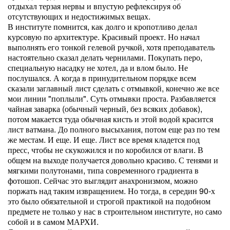
отдыхал терзая нервы и впустую рефлексируя об
отсутствующих и недостижимых вещах.
В институте помнится, как долго и кропотливо делал
курсовую по архитектуре. Красивый проект. Но начал
выполнять его тонкой гелевой ручкой, хотя преподаватель
настоятельно сказал делать чернилами. Покупать перо,
специальную насадку не хотел, да и влом было. Не
послушался. А когда в принудительном порядке всем
сказали заглавный лист сделать с отмывкой, конечно же все
мои линии "поплыли". Суть отмывки проста. Разбавляется
чайная заварка (обычный черный, без всяких добавок),
потом макается туда обычная кисть и этой водой красится
лист ватмана. До полного высыхания, потом еще раз по тем
же местам. И еще. И еще. Лист все время кладется под
пресс, чтобы не скукожился и по коробился от влаги. В
общем на выходе получается довольно красиво. С тенями и
мягкими полутонами, типа современного градиента в
фотошоп. Сейчас это выглядит анахронизмом, можно
поржать над таким извращением. Но тогда, в середин 90-х
это было обязательной и строгой практикой на подобном
предмете не только у нас в строительном институте, но само
собой и в самом МАРХИ.