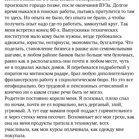
произошло гораздо позже, после окончания ВУЗа. Долгое
время ныкался в поисках работы, пытаясь притулится то там
то здесь. Но опыта не было, без опыта не брали, а чтобы
получить опыт надо где-то работать, замкнутый круг. Так
меня встретил конец 90-х. Выпускники технических
институтов мало кому были нужны, везде требовались
адвокаты, юристы, нотариусы, экономисты, бухгалтера. Что
поделать, становление бизнеса в рашке шло семимильными
шагами, в любом районе банков было больше чем булочных,
равно как и располагались они почти в любом месте, чуть
не в подвалах жилых домов. Я перебивался подработкой у
пиратов на митинском радаре, брал любую дополнительную
фрилансерскую работу в социологическом бюро. Но это все
неофициально, без трудовой и пенсионных отчислений и
конечно ни о каком стаже речи быть не могло.
Родители постоянно корили меня. Я психовал, плохо спал
по ночам, почти не ел нормально, весь дерганый, злой,
угрюмый. А тут еще маманя порой поддаст горячительного
и через стенку меня песочит. Вспоминает все мои грехи, как
она на меня продукты тратила в техникуме, всех
умасливала, как мои курсы оплачивала, как одежду мне
покупала.