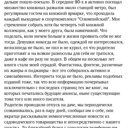
дальше пошло-поехало. В середине 90-х я активно посещал
множество книжных развалов около станций метро, был
регулярным гостем на книжной ярмарке, что проходила
каждый выходные в спорткомплексе "Олимпийский". Мое
стремление собрать хотя бы четверть той книжной
коллекции, как у моего друга, была навязчивой. Что
поделать, коли ничем больше в жизни проявить себя не мог
тогда. Девушки никогда не было, одеждой не интересовался,
велосипеда не было, не пил и не курил, ел что родители
приготовят и на всякие разносолы для себя не тратился,
даже в кафе ни разу не ходил. В общем на несколько лет
книги стали моей отрадой. Фантастика, фэнтези, различные
их жанры и поджанры - все это собиралось активно и
самозабвенно. Интернета тогда не было, рекламы подобных
изданий тоже, так что всю информацию почерпывал
исключительно с последних страниц тех же книг, на
которых печатались будущие анонсы, ныне существующие
тома того или иного писателя.
Родители проводили отпуск на даче, мы периодически
созванивались, раз в пару дней, сообщал им о себе, они
вкратце рассказывали немногочисленные новости из
садоводческого товарищества и непосредственно с нашего
участка. До ближайшей будки с городским телефоном им