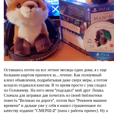
Оставшись почти на все летние месяцы один дома, я с еще
большим азартом принялся за....чтение. Как полоумный
клеил объявления, подрабатывая даже сверх меры, а потом
всецело отдавался книгам. В то время просто с ума сходил
по Головачеву. На него меня "подсадил" мой друг Лешка.
Сначала для затравки дав почитать из своей библиотеки
повесть "Великан на дороге", потом был "Реквием машине
времени" и дальше уже у себя я нашел страшненькое по
качеству издание "СМЕРШ-2" (папа с работы принес). Ну а