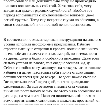
просто совпало или действительно тогда не происходило
никаких волнительных событий. Хотя, зная себя, могу
заводиться даже от рядовых случайностей. Вообще тот
период вспоминается с исключительной теплотой, даже
легкой грустью. Тогда еще искренне скучал по общению, в
связи с социальной и личностной неполноценностью.
В соответствии с элементарными инструкциями начального
уровня исполнял необходимые предписания. Избегал
стрессов накануне отправки в кровать, конечно же ничего
не ел, избегал всплеска сильных эмоций, по возможности
не дремал днем в будни и особенно в выходные. Даже если
сильно уставал на работе, то в обед не засыпал. Да, да.
Сейчас спокойно могу залипнуть на четверть часа в тишине
кабинета и далее чувствовать себя вполне отдохнувшим
оставшееся время дня, до вечера. Но здесь важно было не
"испортить аппетит" перед едой, так что приходилось
сдерживаться. За долгое время впервые стал уделять
внимание постельному белью. До этого было абсолютно без
разницы, на чем спать. Наконец полностью избавился от
всех отвратительных сатиновых и шелковых простыней, от
противных наволочек из ранфорса, в мусор полетели