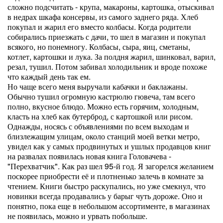
сложно подсчитать - крупа, макароны, картошка, отыскивал
в недрах шкафа консервы, из самого заднего ряда. Хлеб
покупал и жарил его вместо колбасы. Когда родители
собирались приезжать с дачи, то шел в магазин и покупал
всякого, но понемногу. Колбасы, сыра, яиц, сметаны,
котлет, картошки и лука. За полдня жарил, шинковал, варил,
резал, тушил. Потом забивал холодильник и вроде похоже
что каждый день так ем.
Но чаще всего меня выручали кабачки и баклажаны.
Обычно тушил огромную кастрюлю гювеча, там всего
полно, вкусное блюдо. Можно есть горячим, холодным,
класть на хлеб как бутерброд, с картошкой или рисом.
Однажды, носясь с объявлениями по всем выходам и
близлежащим улицам, около станций моей ветки метро,
увидел как у самых продвинутых и ушлых продавцов книг
на развалах появилась новая книга Головачева -
"Перехватчик". Как раз шел 95-й год. Я загорелся желанием
поскорее приобрести её и плотненько залечь в комнате за
чтением. Книги быстро раскупались, но уже смекнул, что
новинки всегда продавались у барыг чуть дороже. Оно и
понятно, пока еще в небольшом ассортименте, в магазинах
не появилась, можно и урвать побольше.