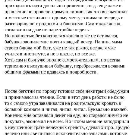
приходилось идти довольно прилично, тогда еще даже в
правление не провели прямую линию, так что все дачники
и местные стекались к одному месту, занимали очередь и
разговаривали с родными и близкими. Сам также делал,
когда жил на даче по паре-тройке недель.
Но полностью без контроля я конечно же не оставался,
бабушка звонила мне почти каждый вечер. Папина мама
строго блюла мой быт, уже не так рьяно, все же я уже
учился в институте, а не в школе, но все же.
Хоть сам и был уже вполне самостоятельным, но всегда
терпеливо выслушивал бабушку, перебрасывался всякими
общими фразами не вдаваясь в подробности.
После беготни по городу готовил себе нехитрый обед-ужин
и принимался за чтение. Если в этот день работы не было,
то с самого утра заваливался на родительскую кровать в
большой комнате и читал, читал, читал. Буквально взахлеб.
Конечно мне оставляли денег на еду, но старался ничего не
покупать, экономил на всем. Но чтобы меня не заподозрили
в неучтенной трате денежных средств, сделал хитро. Целую
неделю или две питался исключительно запасами, которые