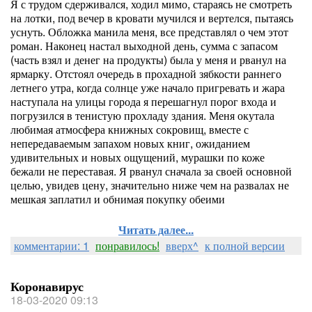
Я с трудом сдерживался, ходил мимо, стараясь не смотреть
на лотки, под вечер в кровати мучился и вертелся, пытаясь
уснуть. Обложка манила меня, все представлял о чем этот
роман. Наконец настал выходной день, сумма с запасом
(часть взял и денег на продукты) была у меня и рванул на
ярмарку. Отстоял очередь в прохадной зябкости раннего
летнего утра, когда солнце уже начало пригревать и жара
наступала на улицы города я перешагнул порог входа и
погрузился в тенистую прохладу здания. Меня окутала
любимая атмосфера книжных сокровищ, вместе с
непередаваемым запахом новых книг, ожиданием
удивительных и новых ощущений, мурашки по коже
бежали не переставая. Я рванул сначала за своей основной
целью, увидев цену, значительно ниже чем на развалах не
мешкая заплатил и обнимая покупку обеими
Читать далее...
комментарии: 1
понравилось!
вверх^
к полной версии
Коронавирус
18-03-2020 09:13