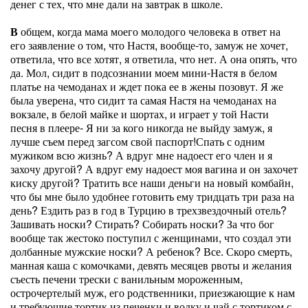
денег с тех, что мне дали на завтрак в школе.
В
общем, когда мама моего молодого человека в ответ на
его заявление о том, что Настя, вообще-то, замуж не хочет,
ответила, что все хотят, я ответила, что нет. А она опять, что
да. Мол, сидит в подсознании моем мини-Настя в белом
платье на чемоданах и ждет пока ее в жены позовут. Я же
была уверена, что сидит та самая Настя на чемоданах на
вокзале, в белой майке и шортах, и играет у той Насти
песня в плеере- Я ни за кого никогда не выйду замуж, я
лучше съем перед загсом свой паспорт!Спать с одним
мужиком всю жизнь? А вдруг мне надоест его член и я
захочу другой? А вдруг ему надоест моя вагина и он захочет
киску другой? Тратить все наши деньги на новый комбайн,
что бы мне было удобнее готовить ему тридцать три раза на
день? Ездить раз в год в Турцию в трехзвездочный отель?
Зашивать носки? Стирать? Собирать носки? За что бог
вообще так жестоко поступил с женщинами, что создал эти
долбанные мужские носки? А ребенок? Все. Скоро смерть,
манная каша с комочками, девять месяцев рвоты и желания
съесть печени трески с ванильным мороженным,
острочертелый муж, его родственники, приезжающие к нам
и требующие тортик из печенки и водку и чай с тортиком с