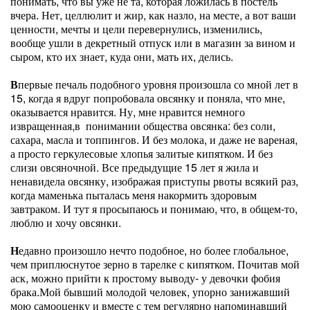
понимать, что вы уже не та, которая ложилась в постель
вчера. Нет, целлюлит и жир, как назло, на месте, а вот ваши
ценности, мечты и цели перевернулись, изменились,
вообще ушли в декретный отпуск или в магазин за вином и
сыром, кто их знает, куда они, мать их, делись.
В
первые печаль подобного уровня произошла со мной лет в
15, когда я вдруг попробовала овсянку и поняла, что мне,
оказывается нравится. Ну, мне нравится немного
извращенная,в понимании общества овсянка: без соли,
сахара, масла и топпингов. И без молока, и даже не вареная,
а просто геркулесовые хлопья залитые кипятком. И без
слизи овсяночной. Все предыдущие 15 лет я жила и
ненавидела овсянку, изображая приступы рвоты всякий раз,
когда маменька пыталась меня накормить здоровым
завтраком. И тут я просыпаюсь и понимаю, что, в общем-то,
люблю и хочу овсянки.
Н
едавно произошло нечто подобное, но более глобальное,
чем приплюснутое зерно в тарелке с кипятком. Почитав мой
аск, можно прийти к простому выводу- у девочки фобия
брака.Мой бывший молодой человек, упорно занижавший
мою самооценку и вместе с тем регулярно напоминавший