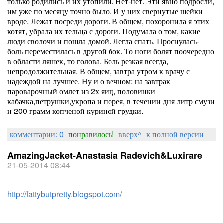
только родились и их утопили. Нет-нет. Эти явно подросли,
им уже по месяцу точно было. И у них свернутые шейки
вроде. Лежат посреди дороги. В общем, похоронила я этих
котят, убрала их тельца с дороги. Подумала о том, какие
люди сволочи и пошла домой. Легла спать. Проснулась-
боль переместилась в другой бок. То ноги болят поочередно
в области ляшек, то голова. Боль резкая всегда,
непродолжительная. В общем, завтра утром к врачу с
надеждой на лучшее. Ну и о вечном: на завтрак
пароварочный омлет из 2х яиц, половинки
кабачка,петрушки,укропа и порея, в течении дня литр смузи
и 200 грамм копченой куриной грудки.
комментарии: 0
понравилось!
вверх^
к полной версии
AmazingJacket-Anastasia Radevich&Luxirare
21-05-2014 08:44
http://fattybutpretty.blogspot.com/