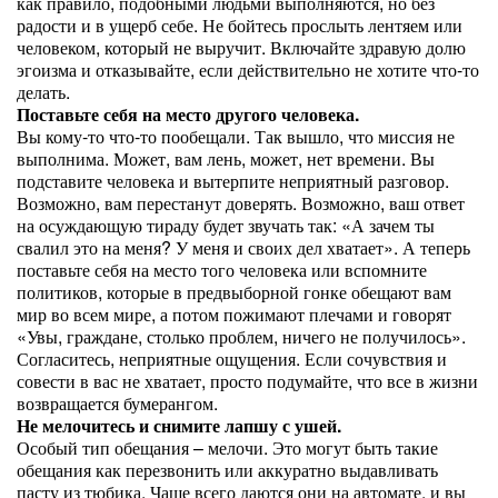
как правило, подобными людьми выполняются, но без
радости и в ущерб себе. Не бойтесь прослыть лентяем или
человеком, который не выручит. Включайте здравую долю
эгоизма и отказывайте, если действительно не хотите что-то
делать.
Поставьте себя на место другого человека.
Вы кому-то что-то пообещали. Так вышло, что миссия не
выполнима. Может, вам лень, может, нет времени. Вы
подставите человека и вытерпите неприятный разговор.
Возможно, вам перестанут доверять. Возможно, ваш ответ
на осуждающую тираду будет звучать так: «А зачем ты
свалил это на меня? У меня и своих дел хватает». А теперь
поставьте себя на место того человека или вспомните
политиков, которые в предвыборной гонке обещают вам
мир во всем мире, а потом пожимают плечами и говорят
«Увы, граждане, столько проблем, ничего не получилось».
Согласитесь, неприятные ощущения. Если сочувствия и
совести в вас не хватает, просто подумайте, что все в жизни
возвращается бумерангом.
Не мелочитесь и снимите лапшу с ушей.
Особый тип обещания – мелочи. Это могут быть такие
обещания как перезвонить или аккуратно выдавливать
пасту из тюбика. Чаще всего даются они на автомате, и вы