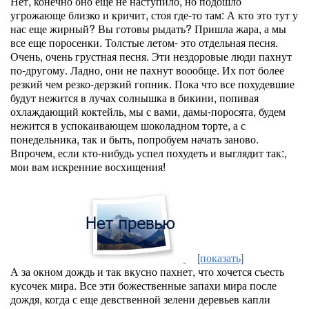
Нет, конечно оно еще не наступило, но подошло
угрожающе близко и кричит, стоя где-то там: А кто это тут у
нас еще жирный? Вы готовы рыдать? Пришла жара, а мы
все еще поросенки. Толстые летом- это отдельная песня.
Очень, очень грустная песня. Эти нездоровые люди пахнут
по-другому. Ладно, они не пахнут воообще. Их пот более
резкий чем резко-дерзкий гопник. Пока что все похудевшие
будут нежится в лучах солнышка в бикини, попивая
охлаждающий коктейль, мы с вами, дамы-поросята, будем
нежится в успокаивающем шоколадном торте, а с
понедельника, так и быть, попробуем начать заново.
Впрочем, если кто-нибудь успел похудеть и выглядит так:,
мои вам искренние восхищения!
[показать]
А за окном дождь и так вкусно пахнет, что хочется съесть
кусочек мира. Все эти божественные запахи мира после
дождя, когда с еще девственной зелени деревьев капли