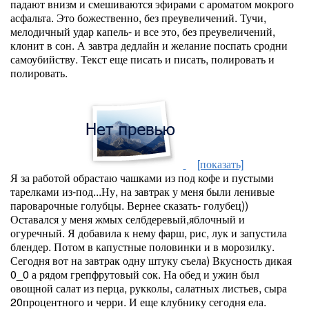
падают внизм и смешиваются эфирами с ароматом мокрого
асфальта. Это божественно, без преувеличений. Тучи,
мелодичный удар капель- и все это, без преувеличений,
клонит в сон. А завтра дедлайн и желание поспать сродни
самоубийству. Текст еще писать и писать, полировать и
полировать.
[показать]
Я за работой обрастаю чашками из под кофе и пустыми
тарелками из-под...Ну, на завтрак у меня были ленивые
пароварочные голубцы. Вернее сказать- голубец))
Оставался у меня жмых селбдеревый,яблочный и
огуречный. Я добавила к нему фарш, рис, лук и запустила
блендер. Потом в капустные половинки и в морозилку.
Сегодня вот на завтрак одну штуку съела) Вкусность дикая
0_0 а рядом грепфрутовый сок. На обед и ужин был
овощной салат из перца, рукколы, салатных листьев, сыра
20процентного и черри. И еще клубнику сегодня ела.