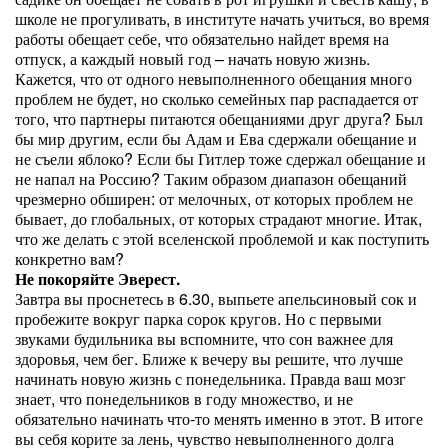
школе не прогуливать, в институте начать учиться, во время
работы обещает себе, что обязательно найдет время на
отпуск, а каждый новый год – начать новую жизнь.
Кажется, что от одного невыполненного обещания много
проблем не будет, но сколько семейных пар распадается от
того, что партнеры питаются обещаниями друг друга? Был
бы мир другим, если бы Адам и Ева сдержали обещание и
не съели яблоко? Если бы Гитлер тоже сдержал обещание и
не напал на Россию? Таким образом диапазон обещаний
чрезмерно обширен: от мелочных, от которых проблем не
бывает, до глобальных, от которых страдают многие. Итак,
что же делать с этой вселенской проблемой и как поступить
конкретно вам?
Не покоряйте Эверест.
Завтра вы проснетесь в 6.30, выпьете апельсиновый сок и
пробежите вокруг парка сорок кругов. Но с первыми
звуками будильника вы вспомните, что сон важнее для
здоровья, чем бег. Ближе к вечеру вы решите, что лучше
начинать новую жизнь с понедельника. Правда ваш мозг
знает, что понедельников в году множество, и не
обязательно начинать что-то менять именно в этот. В итоге
вы себя корите за лень, чувство невыполненного долга