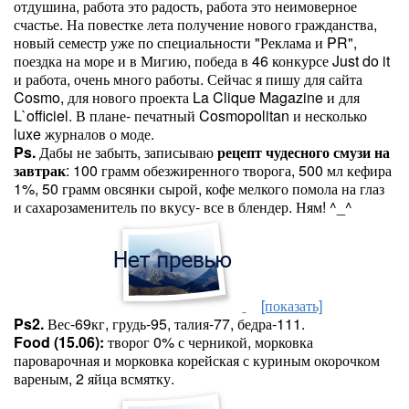
отдушина, работа это радость, работа это неимоверное
счастье. На повестке лета получение нового гражданства,
новый семестр уже по специальности "Реклама и PR",
поездка на море и в Мигию, победа в 46 конкурсе Just do it
и работа, очень много работы. Сейчас я пишу для сайта
Cosmo, для нового проекта
La Clique Magazine и для
L`officiel. В плане- печатный Cosmopolitan и несколько
luxe журналов о моде.
Ps.
Дабы не забыть, записываю
рецепт чудесного смузи на
завтрак
:
100 грамм обезжиренного творога, 500 мл кефира
1%, 50 грамм овсянки сырой, кофе мелкого помола на глаз
и сахарозаменитель по вкусу- все в блендер. Ням! ^_^
[показать]
Ps2.
Вес-69кг, грудь-95, талия-77, бедра-111.
Food (15.06):
творог 0% с черникой, морковка
пароварочная и морковка корейская с куриным окорочком
вареным, 2 яйца всмятку.