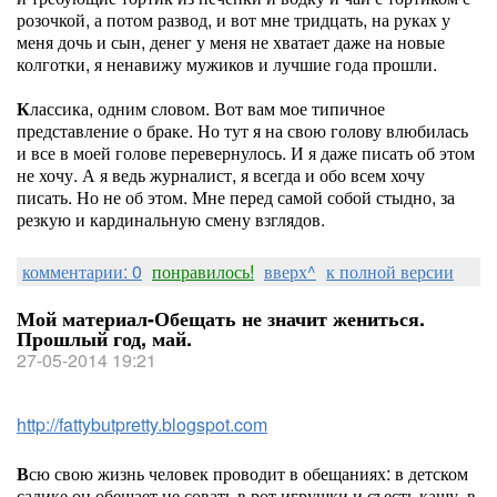
розочкой, а потом развод, и вот мне тридцать, на руках у
меня дочь и сын, денег у меня не хватает даже на новые
колготки, я ненавижу мужиков и лучшие года прошли.
К
лассика, одним словом. Вот вам мое типичное
представление о браке. Но тут я на свою голову влюбилась
и все в моей голове перевернулось. И я даже писать об этом
не хочу. А я ведь журналист, я всегда и обо всем хочу
писать. Но не об этом. Мне перед самой собой стыдно, за
резкую и кардинальную смену взглядов.
комментарии: 0
понравилось!
вверх^
к полной версии
Мой материал-Обещать не значит жениться.
Прошлый год, май.
27-05-2014 19:21
http://fattybutpretty.blogspot.com
В
сю свою жизнь человек проводит в обещаниях: в детском
садике он обещает не совать в рот игрушки и съесть кашу, в