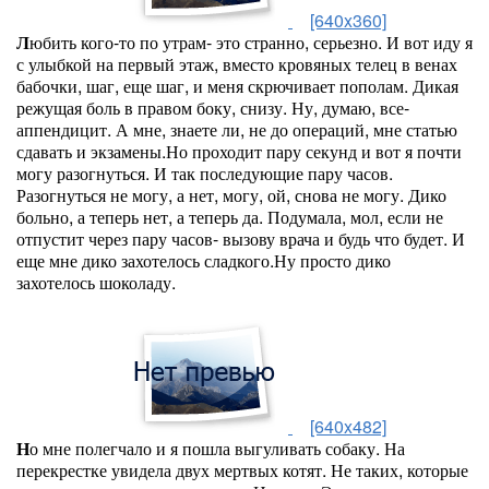
[640x360]
Л
юбить кого-то по утрам- это странно, серьезно. И вот иду я
с улыбкой на первый этаж, вместо кровяных телец в венах
бабочки, шаг, еще шаг, и меня скрючивает пополам. Дикая
режущая боль в правом боку, снизу. Ну, думаю, все-
аппендицит. А мне, знаете ли, не до операций, мне статью
сдавать и экзамены.Но проходит пару секунд и вот я почти
могу разогнуться. И так последующие пару часов.
Разогнуться не могу, а нет, могу, ой, снова не могу. Дико
больно, а теперь нет, а теперь да. Подумала, мол, если не
отпустит через пару часов- вызову врача и будь что будет. И
еще мне дико захотелось сладкого.Ну просто дико
захотелось шоколаду.
[640x482]
Н
о мне полегчало и я пошла выгуливать собаку. На
перекрестке увидела двух мертвых котят. Не таких, которые