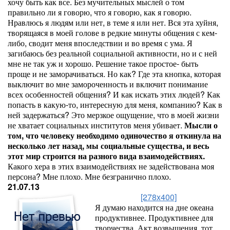
хочу быть как все. Без мучительных мыслей о том
правильно ли я говорю, что я говорю, как я говорю.
Нравлюсь я людям или нет, в теме я или нет. Вся эта хуйня,
творящаяся в моей голове в редкие минуты общения с кем-
либо, сводит меня впоследствии и во время с ума. Я
загибаюсь без реальной социальной активности, но и с ней
мне не так уж и хорошо. Решение такое простое- быть
проще и не заморачиваться. Но как? Где эта кнопка, которая
выключит во мне замороченность и включит понимание
всех особенностей общения? И как искать этих людей? Как
попасть в какую-то, интересную для меня, компанию? Как в
ней задержаться? Это мерзкое ощущение, что в моей жизни
не хватает социальных институтов меня убивает.
Мысли о
том, что человеку необходимо одиночество я откинула на
несколько лет назад, мы социальные существа, и весь
этот мир строится на разного вида взаимодействиях.
Какого хера в этих взаимодействиях не задействована моя
персона? Мне плохо. Мне безгранично плохо.
21.07.13
[278x400]
Я думаю находится на дне океана
продуктивнее. Продуктивнее для
творчества. Акт возвышения, тот