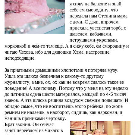
я сижу на балконе и знай
себе ем смородину, что
передала нам Степина мама
с дачи. С дачи, впрочем,
приехала увесистая торба с
щавелем, кабачками,
петрушками-укропами,
морковкой и чем-то там еще. А я сижу себе, ем смородину и
читаю Чехова, ибо для дядюшки Хэма настроение
неподходящие.
З
а приятными домашними хлопотами я потеряла музу.
Ушла эта шлюха безпечная к какому-то другому
журналисту, а мне, ох, ох как не вовремя сдалось такое ее
поведение! А все почему. Потому что у меня на эту неделю
до пятницы сдача шести материалов, каждый по 4-5 тысяч
знаков. А эта шлюха решила воздухом свежим подышать! И
обидно самое, что не воспитаешь этого ребенка, по жопе
ремнем не надаешь, а наоборот, сидишь, как наркоман, и
манишь пряниками чертовку.
Б
рат звонил. Он сейчас
занят переездом из Чикаго в