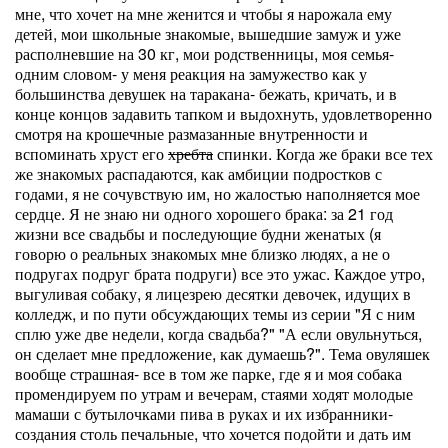
мне, что хочет на мне женится и чтобы я нарожала ему
детей, мои школьные знакомые, вышедшие замуж и уже
располневшие на 30 кг, мои родственницы, моя семья-
одним словом- у меня реакция на замужество как у
большинства девушек на таракана- бежать, кричать, и в
конце концов задавить тапком и выдохнуть, удовлетворенно
смотря на крошечные размазанные внутренности и
вспоминать хруст его
хребта
спинки. Когда же браки все тех
же знакомых распадаются, как амбиции подростков с
годами, я не сочувствую им, но жалостью наполняется мое
сердце. Я не знаю ни одного хорошего брака: за 21 год
жизни все свадьбы и последующие будни женатых (я
говорю о реальных знакомых мне близко людях, а не о
подругах подруг брата подруги) все это ужас. Каждое утро,
выгуливая собаку, я лицезрею десятки девочек, идущих в
колледж, и по пути обсуждающих темы из серии "Я с ним
сплю уже две недели, когда свадьба?" "А если овульнуться,
он сделает мне предложение, как думаешь?". Тема овуляшек
вообще страшная- все в том же парке, где я и моя собака
промендируем по утрам и вечерам, стаями ходят молодые
мамаши с бутылочками пива в руках и их избранники-
создания столь печальные, что хочется подойти и дать им