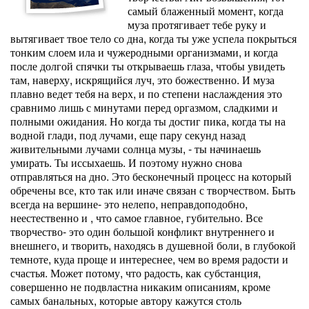
самый блаженный момент, когда
муза протягивает тебе руку и
вытягивает твое тело со дна, когда ты уже успела покрыться
тонким слоем ила и чужеродными организмами, и когда
после долгой спячки ты открываешь глаза, чтобы увидеть
там, наверху, искрящийся луч, это божественно. И муза
плавно ведет тебя на верх, и по степени наслаждения это
сравнимо лишь с минутами перед оргазмом, сладкими и
полными ожидания. Но когда ты достиг пика, когда ты на
водной глади, под лучами, еще пару секунд назад
живительными лучами солнца музы, - ты начинаешь
умирать. Ты иссыхаешь. И поэтому нужно снова
отправляться на дно. Это бесконечный процесс на который
обречены все, кто так или иначе связан с творчеством. Быть
всегда на вершине- это нелепо, неправдоподобно,
неестественно и , что самое главное, губительно. Все
творчество- это один большой конфликт внутреннего и
внешнего, и творить, находясь в душевной боли, в глубокой
темноте, куда проще и интереснее, чем во время радости и
счастья. Может потому, что радость, как субстанция,
совершенно не подвластна никаким описаниям, кроме
самых банальных, которые автору кажутся столь