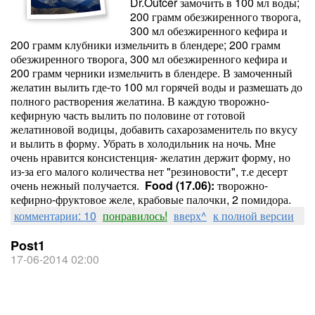
Dr.Outcer замочить в 100 мл воды;
200 грамм обезжиренного творога,
300 мл обезжиренного кефира и
200 грамм клубники измельчить в блендере; 200 грамм
обезжиренного творога, 300 мл обезжиренного кефира и
200 грамм черники измельчить в блендере. В замоченный
желатин вылить где-то 100 мл горячей воды и размешать до
полного растворения желатина. В каждую творожно-
кефирную часть вылить по половине от готовой
желатиновой водицы, добавить сахарозаменитель по вкусу
и вылить в форму. Убрать в холодильник на ночь. Мне
очень нравится консистенция- желатин держит форму, но
из-за его малого количества нет "резиновости", т.е десерт
очень нежный получается.
Food (17.06):
творожно-
кефирно-фруктовое желе, крабовые палочки, 2 помидора.
комментарии: 10
понравилось!
вверх^
к полной версии
Post1
17-06-2014 02:00