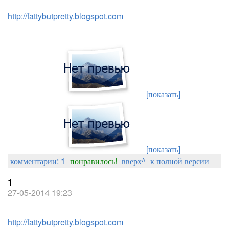
http://fattybutpretty.blogspot.com
[показать]
[показать]
комментарии: 1
понравилось!
вверх^
к полной версии
1
27-05-2014 19:23
http://fattybutpretty.blogspot.com