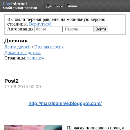
Live
Internet
Дневники
Личка
мобильная версия
Вы были перенаправлены на мобильную версию
страницы.
Вернуться!
Авторизация
Дневник
Лента друзей
/
Полная версия
Добавить в друзья
Страницы:
раньше»
Post2
17-06-2014 02:00
http://marzipanlive.blogspot.com/
Н
а часах полпервого ночи, а