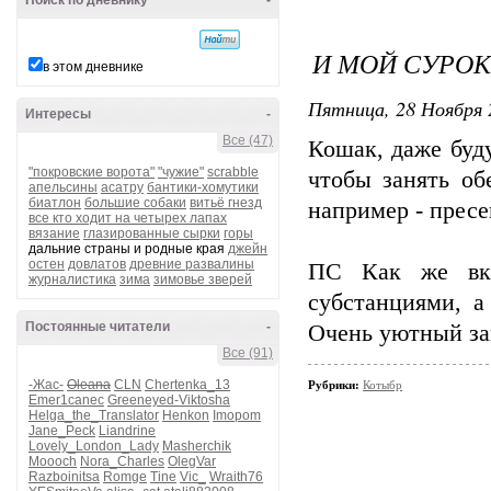
Поиск по дневнику
-
И МОЙ СУРОК
в этом дневнике
Пятница, 28 Ноября 
Интересы
-
Все (47)
Кошак, даже буду
"покровские ворота"
"чужие"
scrabble
чтобы занять об
апельсины
асатру
бантики-хомутики
биатлон
большие собаки
витьё гнезд
например - пресе
все кто ходит на четырех лапах
вязание
глазированные сырки
горы
дальние страны и родные края
джейн
остен
довлатов
древние развалины
ПС Как же вку
журналистика
зима
зимовье зверей
субстанциями, а
Постоянные читатели
-
Очень уютный за
Все (91)
-Жас-
Oleana
CLN
Chertenka_13
Рубрики:
Котыбр
Emer1canec
Greeneyed-Viktosha
Helga_the_Translator
Henkon
Imopom
Jane_Peck
Liandrine
Lovely_London_Lady
Masherchik
Moooch
Nora_Charles
OlegVar
Razboinitsa
Romge
Tine
Vic_
Wraith76