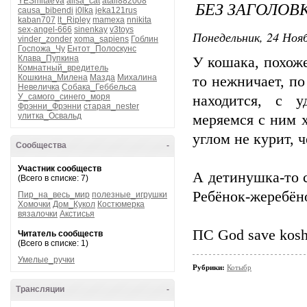
YESmitaeVa
alisa_cat
atali882008
БЕЗ ЗАГОЛОВ
causa_bibendi
i0lka
jeka121rus
kaban707
lt_Ripley
mamexa
nnikita
sex-angel-666
sinenkay
v3toys
Понедельник, 24 Нояб
vinder_zonder
xoma_sapiens
Гоблин
Госпожа_Чу
Ентот_Полоскунс
Клава_Пупкина
У кошака, похоже
Комнатный_вредитель
Кошкина_Милена
Мазда
Михалина
то нежничает, по
Невеличка
Собака_Геббельса
У_самого_синего_моря
находится, с у
Фрэнни_Фрэнни
старая_nester
улитка_Освальд
меряемся с ним х
углом не курит, ч
Сообщества
-
Участник сообществ
А детинушка-то с
(Всего в списке: 7)
Ребёнок-жеребён
Пир_на_весь_мир
полезные_игрушки
Хомочки
Дом_Кукол
Костюмерка
вязалочки
Акстисья
ПС God save kosha
Читатель сообществ
(Всего в списке: 1)
Умелые_ручки
Рубрики:
Котыбр
Трансляции
-