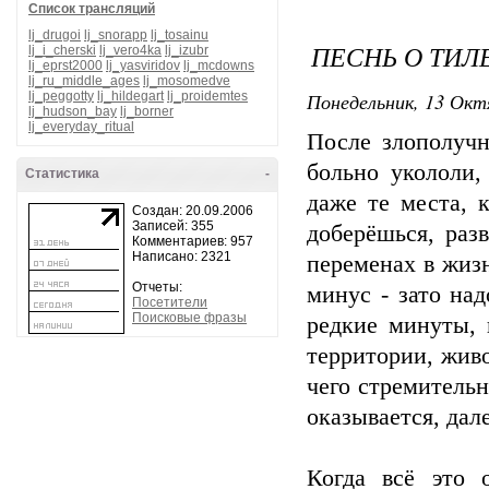
Список трансляций
lj_drugoi
lj_snorapp
lj_tosainu
ПЕСНЬ О ТИЛЕ
lj_i_cherski
lj_vero4ka
lj_izubr
lj_eprst2000
lj_yasviridov
lj_mcdowns
lj_ru_middle_ages
lj_mosomedve
Понедельник, 13 Окт
lj_peggotty
lj_hildegart
lj_proidemtes
lj_hudson_bay
lj_borner
lj_everyday_ritual
После злополучн
больно укололи,
Статистика
-
даже те места, 
Создан: 20.09.2006
Записей: 355
доберёшься, раз
Комментариев: 957
Написано: 2321
переменах в жизн
Отчеты:
минус - зато над
Посетители
Поисковые фразы
редкие минуты, 
территории, живо
чего стремительн
оказывается, дале
Когда всё это 