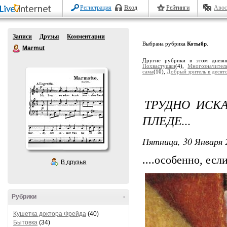
Регистрация
Вход
Рейтинги
Авос
Записи
Друзья
Комментарии
Выбрана рубрика
Котыбр
.
Marmut
Другие рубрики в этом днев
Похвастушки
(4),
Многозначител
сама
(10),
Добрый зритель в десят
ТРУДНО ИСКА
ПЛЕДЕ...
Пятница, 30 Января 
....особенно, есл
В друзья
Рубрики
-
Кушетка доктора Фрейда
(40)
Бытовка
(34)