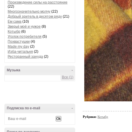
Произведение силы на расстояние
(22)
Многозначительно молчу
(22)
Добрый зритель в десятом ряду
(21)
Ем сама
(10)
Зверьё моё и чужое
(8)
Котыбр
(6)
Уголок потребителя
(5)
Похвастушки
(4)
Made my day
(2)
Изба-читальня
(2)
Ресторанный зануда
(2)
Музыка
-
Все (1)
Подписка по e-mail
-
Рубрики:
Котыбр