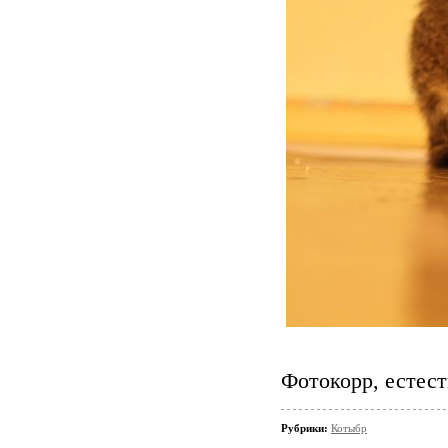
Фотокорр, естес
Рубрики:
Котыбр