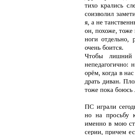
тихо крались сл
соизволил замети
я, а не танствен
он, похоже, тоже
ноги отдельно, 
очень боится.
Чтобы лишний 
непедагогично: 
орём, когда в на
драть диван. Пл
тоже пока боюсь л
ПС играли сегод
но на просьбу 
именно в мою ст
серии, причем ес