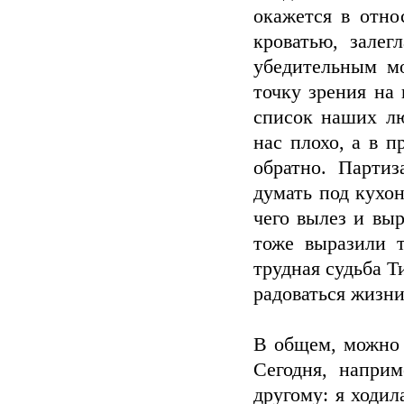
окажетcя в отно
кроватью, залег
убедительным мо
точку зрения на
список наших лю
нас плохо, а в 
обратно. Парти
думать под кухон
чего вылез и вы
тоже выразили т
трудная судьба Т
радоваться жизни
В общем, можно 
Сегодня, напри
другому: я ходил