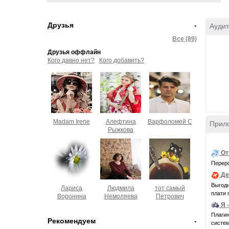
Друзья
-
Аудит
Все (89)
Друзья оффлайн
Кого давно нет?
Кого добавить?
Madam Irene
Алефтина
Варфоломей С
Прил
Рыжкова
От
Переро
Де
Выгодн
Лариса
Людмила
тот самый
плати 
Воронина
Немоляева
Петрович
Я 
Плагин
Рекомендуем
-
системн