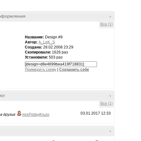
оформления
-
Все (1)
Название:
Design #9
Автор:
A_LeK_S
Создана:
28.02.2008 23:29
Скопировали:
1626 раз
Установили:
503 раз
Примерить схему
|
Cохранить себе
лог
-
Все (1)
03.01.2017 12:33
в друзья
mrsFridayKruzo
-