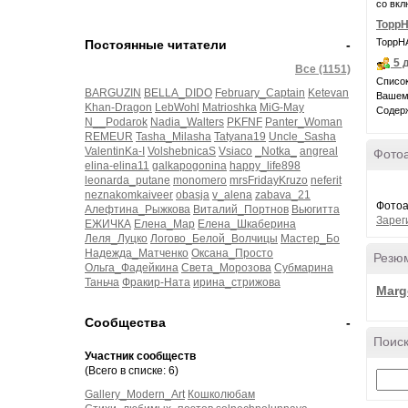
со вкл
ТоррН
ТоррНА
Постоянные читатели
-
5 
Все (1151)
Список
BARGUZIN
BELLA_DIDO
February_Captain
Ketevan
Вашем 
Khan-Dragon
LebWohl
Matrioshka
MiG-May
Содерж
N__Podarok
Nadia_Walters
PKFNF
Panter_Woman
REMEUR
Tasha_Milasha
Tatyana19
Uncle_Sasha
ValentinKa-I
VolshebnicaS
Vsiaco
_Notka_
angreal
Фото
elina-elina11
galkapogonina
happy_life898
leonarda_putane
monomero
mrsFridayKruzo
neferit
neznakomkaiveer
obasja
v_alena
zabava_21
Фотоа
Алефтина_Рыжкова
Виталий_Портнов
Вьюгитта
Зарег
ЕЖИЧКА
Елена_Мар
Елена_Шкаберина
Леля_Луцко
Логово_Белой_Волчицы
Мастер_Бо
Надежда_Матченко
Оксана_Просто
Резю
Ольга_Фадейкина
Света_Морозова
Субмарина
Таньча
Фракир-Ната
ирина_стрижова
Marg
Сообщества
-
Поиск
Участник сообществ
(Всего в списке: 6)
Gallery_Modern_Art
Кошколюбам