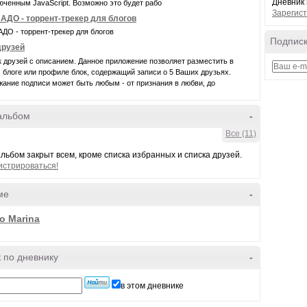
Дневник 
юченным JavaScript. Возможно это будет рабо
Зарегист
АДО - торрент-трекер для блогов
ДО - торрент-трекер для блогов
Подписк
друзей
 друзей с описанием. Данное приложение позволяет разместить в
блоге или профиле блок, содержащий записи о 5 Ваших друзьях.
ание подписи может быть любым - от признания в любви, до
альбом
-
Все (11)
льбом закрыт всем, кроме списка избранных и списка друзей.
истрироваться!
ме
-
o Marina
 по дневнику
-
в этом дневнике