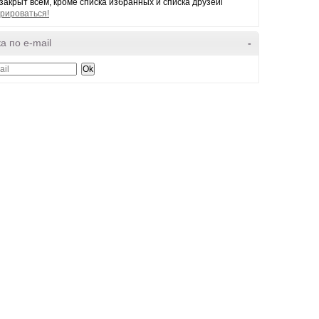
закрыт всем, кроме списка избранных и списка друзейl
рироваться!
а по e-mail
-