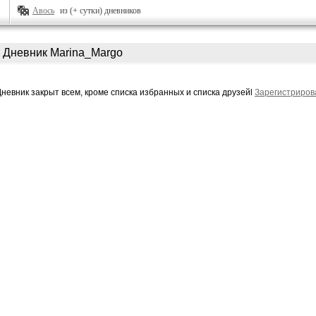
Авось
из (+ сутки) дневников
Дневник Marina_Margo
Дневник закрыт всем, кроме списка избранных и списка друзейl
Зарегистриров