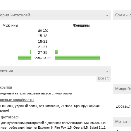
ория читателей
-
Схемы 
Мужчины
Женщины
до 15:
15-18:
18-21:
21-27:
27-35:
больше 35:
ожения
-
Все (7)
крытки
Микроб
жденный каталог открыток на все случаи жизни
шевые авиабилеты
ые цены, удобный поиск, без комиссии, 24 часа. Бронируй сейчас –
Добавил 
потом!
- фотограф
Метки
 для публикации фотографий в дневнике пользователя. Минимальные
ые требования: Internet Explorer 6, Fire Fox 1.5, Opera 9.5, Safari 3.1.1