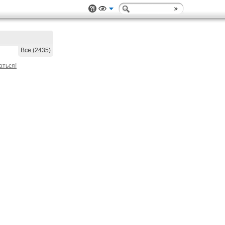
Все (2435)
аться!