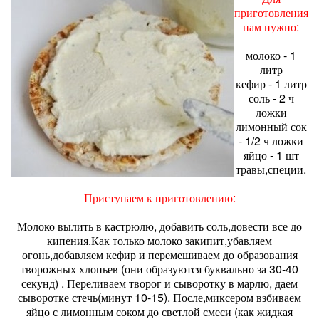
приготовления
нам нужно:
молоко - 1
литр
кефир - 1 литр
соль - 2 ч
ложки
лимонный сок
- 1/2 ч ложки
яйцо - 1 шт
травы,специи.
Приступаем к приготовлению:
Молоко вылить в кастрюлю, добавить соль,довести все до
кипения.Как только молоко закипит,убавляем
огонь,добавляем кефир и перемешиваем до образования
творожных хлопьев (они образуются буквально за 30-40
секунд) . Переливаем творог и сыворотку в марлю, даем
сыворотке стечь(минут 10-15). После,миксером взбиваем
яйцо с лимонным соком до светлой смеси (как жидкая