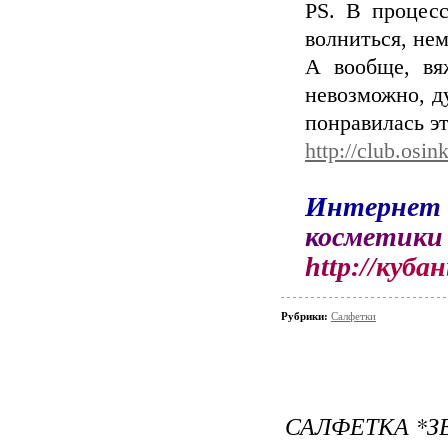
PS. В процесс
волниться, нем
А вообще, вя
невозможно, ду
понравилась эт
http://club.os
И
н
т
е
р
н
е
т
к
о
с
м
е
т
и
к
и
h
t
t
p
:
/
/
к
у
б
а
н
Рубрики:
Салфетки
САЛФЕТКА *З