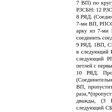
7 ВП) по круг
Р3СБН: 12 Р3С
8 РЯД. (Соедин
7-ми ВП, РПС
арку из 7-ми
соединить сое
9 РЯД. 1ВП, С
в следующий 
следующий РП
петлей c перв
10 РЯД. Про
(Соединитель
ВП, пропусти
раза,*(пропус
дважды, (3
следующий СБН