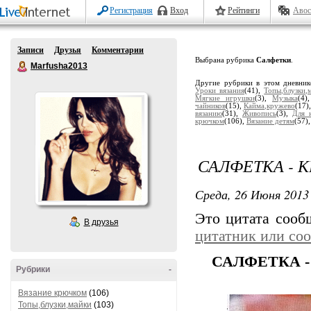
Регистрация
Вход
Рейтинги
Авос
Записи
Друзья
Комментарии
Выбрана рубрика
Салфетки
.
Marfusha2013
Другие рубрики в этом дневни
Уроки вязания
(41),
Топы,блузки,
Мягкие игрушки
(3),
Музыка
(4)
чайников
(15),
Кайма,кружево
(17)
вязанию
(31),
Живопись
(3),
Для 
крючком
(106),
Вязание детям
(57)
САЛФЕТКА - 
Среда, 26 Июня 2013 
Это цитата соо
В друзья
цитатник или со
САЛФЕТКА 
Рубрики
-
Вязание крючком
(106)
Топы,блузки,майки
(103)