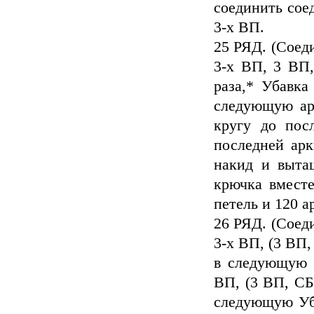
соединить сое
3-х ВП.
25 РЯД. (Соеди
3-х ВП, 3 ВП
раза,* Убавка
следующую арк
кругу до пос
последней арк
накид и вытащ
крючка вмест
петель и 120 а
26 РЯД. (Соеди
3-х ВП, (3 ВП
в следующую 
ВП, (3 ВП, СБ
следующую Уба