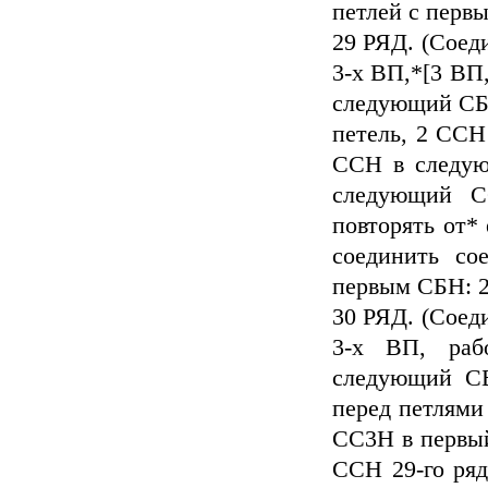
петлей с первы
29 РЯД. (Соеди
3-х ВП,*[3 ВП
следующий СБН
петель, 2 СС
ССН в следу
следующий С
повторять от* 
соединить со
первым СБН: 26
30 РЯД. (Соеди
3-х ВП, раб
следующий С
перед петлями 
СС3Н в первы
ССН 29-го ря