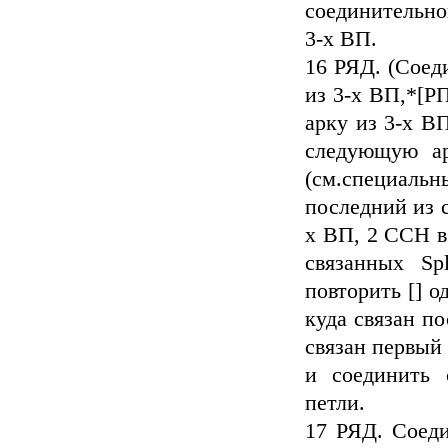
соединительно
3-х ВП.
16 РЯД. (Соед
из 3-х ВП,*[
арку из 3-х В
следующую ар
(см.специаль
последний из 
х ВП, 2 ССН в
связанных Sp
повторить [] о
куда связан п
связан первый
и соединить 
петли.
17 РЯД. Соеди