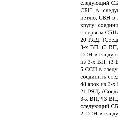
следующий СБН
СБН в следу
петлю, СБН в 
кругу; соедин
с первым СБН:
20 РЯД. (Соед
3-х ВП, (3 ВП
ССН в следую
из 3-х ВП, (3
5 ССН в следу
соединить сое
48 арок из 3-х
21 РЯД. (Соед
3-х ВП,*[3 ВП
следующий СБН
2 ССН в след