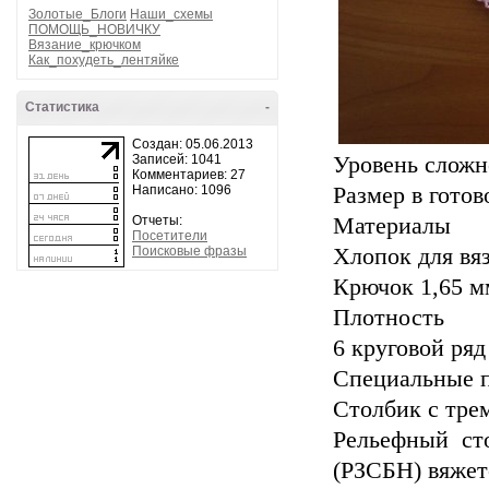
Золотые_Блоги
Наши_схемы
ПОМОЩЬ_НОВИЧКУ
Вязание_крючком
Как_похудеть_лентяйке
Статистика
-
Создан: 05.06.2013
Записей: 1041
Уровень сложн
Комментариев: 27
Написано: 1096
Размер в готов
Отчеты:
Материалы
Посетители
Поисковые фразы
Хлопок для вяз
Крючок 1,65 м
Плотность
6 круговой ряд
Специальные 
Столбик с тре
Рельефный ст
(РЗСБН) вяжет