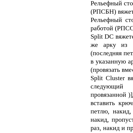
Рельефный сто
(РПСБН) вяжет
Рельефный ст
работой (РПСС
Split DC вяжет
же арку из 
(последняя пет
в указанную а
(провязать вме
Split Cluster
следующий 
провязанной )
вставить крю
петлю, накид,
накид, пропус
раз, накид и п