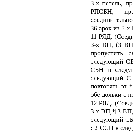
3-х петель, 
РПСБН, про
соединительно
36 арок из 3-х
11 РЯД. (Соеди
3-х ВП, (3 В
пропустить 
следующий СБ
СБН в следу
следующий СБ
повторять от *
обе дольки с п
12 РЯД. (Соеди
3-х ВП,*[3 ВП
следующий СБН
: 2 ССН в сл