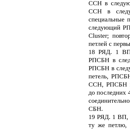
ССН в следу
ССН в следу
специальные 
следующий РП
Cluster; повт
петлей с перв
18 РЯД. 1 В
РПСБН в сле
РПСБН в след
петель, РПСБ
ССН, РПСБН в
до последних 4
соединительн
СБН.
19 РЯД. 1 ВП, 
ту же петлю,