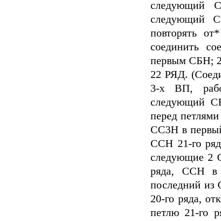
следующий 
следующий С
повторять от*
соединить со
первым СБН; 26
22 РЯД. (Соед
3-х ВП, раб
следующий С
перед петлями 
СС3Н в первы
ССН 21-го ря
следующие 2 
ряда, ССН в 
последний из
20-го ряда, о
петлю 21-го 