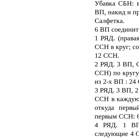
Убавка СБН: в
ВП, накид и пр
Салфетка.
6 ВП соединит
1 РЯД. (права
ССН в круг; с
12 CCН.
2 РЯД. 3 ВП, 
ССН) по кругу
из 2-х ВП : 24
3 РЯД. 3 ВП, 2
ССН в каждую 
откуда первы
первым ССН: 
4 РЯД. 1 ВП
следующие 4 С