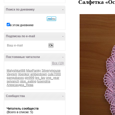
Салфетка «Ос
Поиск по дневнику
-
в этом дневнике
Подписка по e-mail
-
Постоянные читатели
-
Все (19)
Malyshka488
MaxPanky
Silverymouse
Vayrem
Voenkor
amberdown
cute7000
gangubasss
gin999
les_tav
one_year
seivanch
stop_eating
tusendria
Александра_Нева
Сообщества
-
Читатель сообществ
(Всего в списке: 5)