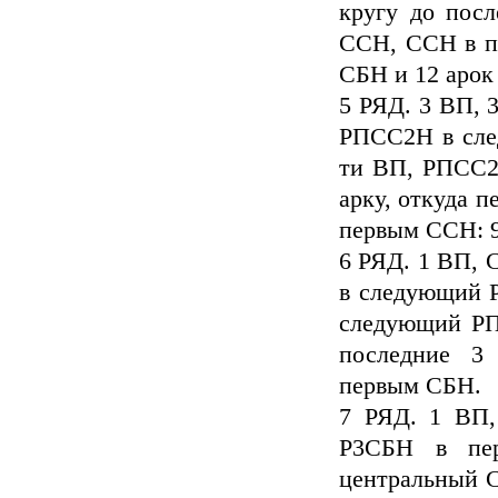
кругу до пос
ССН, ССН в пе
СБН и 12 арок 
5 РЯД. 3 ВП, 
РПСС2Н в сле
ти ВП, РПСС2
арку, откуда 
первым ССН: 9
6 РЯД. 1 ВП, 
в следующий 
следующий РП
последние 3
первым СБН.
7 РЯД. 1 ВП, 
Р3СБН в пе
центральный С