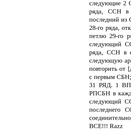
следующие 2 
ряда, ССН в 
последний из
28-го ряда, о
петлю 29-го 
следующий С
ряда, ССН в 
следующую арк
повторить от [
с первым СБН;
31 РЯД. 1 ВП
РПСБН в кажд
следующий СС
последнего 
соединительно
ВСЕ!!! Razz