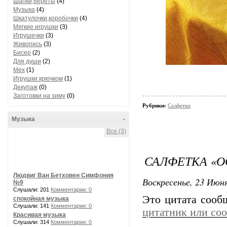
Шапки,береты
(4)
Музыка
(4)
Шкатулочки,коробочки
(4)
Мягкие игрушки
(3)
Игрушечки
(3)
Живопись
(3)
Бисер
(2)
Для души
(2)
Мех
(1)
Игрушки крючком
(1)
Декупаж
(0)
Заготовки на зиму
(0)
Рубрики:
Салфетки
Музыка
-
Все (3)
САЛФЕТКА «О
Людвиг Ван Бетховен Симфония
Воскресенье, 23 Июня
№9
Слушали: 201
Комментарии: 0
Это цитата соо
спокойная музыка
Слушали: 141
Комментарии: 0
цитатник или со
Красивая музыка
Слушали: 314
Комментарии: 0