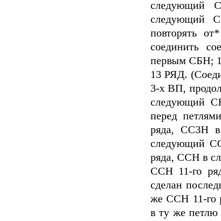
следующий 
следующий С
повторять от*
соединить со
первым СБН; 13
13 РЯД. (Соеди
3-х ВП, продол
следующий С
перед петлями
ряда, СС3Н 
следующий СС
ряда, ССН в с
ССН 11-го ря
сделан после
же ССН 11-го 
в ту же петлю